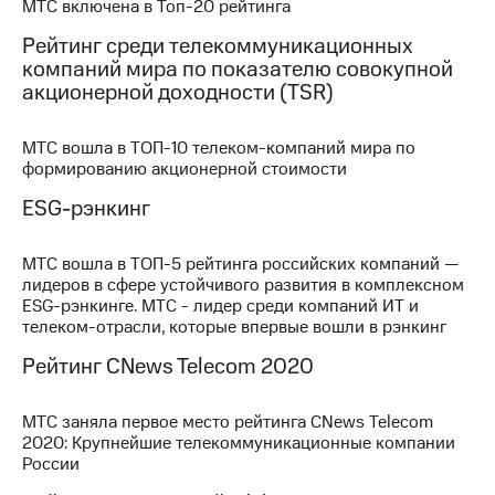
МТС включена в Топ-20 рейтинга
выкупа
акций
Рейтинг среди телекоммуникационных
Дивиденды
компаний мира по показателю совокупной
Рынок
акционерной доходности (TSR)
облигаций
Описание
МТС вошла в ТОП-10 телеком-компаний мира по
Еврооблигации-2023
формированию акционерной стоимости
Уведомление
о
ESG-рэнкинг
погашении
именных
МТС вошла в ТОП-5 рейтинга российских компаний —
облигаций
лидеров в сфере устойчивого развития в комплексном
Другое
ESG-рэнкинге. МТС - лидер среди компаний ИТ и
телеком-отрасли, которые впервые вошли в рэнкинг
Регистратор
Реквизиты
Рейтинг CNews Telecom 2020
Контакты
йчивое развитие
и деловая этика
МТС заняла первое место рейтинга CNews Telecom
На главную
2020: Крупнейшие телекоммуникационные компании
России