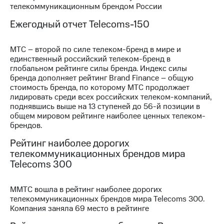
телекоммуникационным брендом России
МТС
Ежегодный отчет Telecoms-150
о технологиях
Достижения
МТС – второй по силе телеком-бренд в мире и
единственный российский телеком-бренд в
Интервью
глобальном рейтинге силы бренда. Индекс силы
бренда дополняет рейтинг Brand Finance – общую
Финансовая
стоимость бренда, по которому МТС продолжает
отчетность
лидировать среди всех российских телеком-компаний,
поднявшись выше на 13 ступеней до 56-й позиции в
Контакты
общем мировом рейтинге наиболее ценных телеком-
брендов.
Новости
в
Рейтинг наиболее дорогих
регионе
телекоммуникационных брендов мира
Telecoms 300
м и акционерам
Корпоративное
управление
ММТС вошла в рейтинг наиболее дорогих
телекоммуникационных брендов мира Telecoms 300.
Корпоративный
Компания заняла 69 место в рейтинге
секретарь