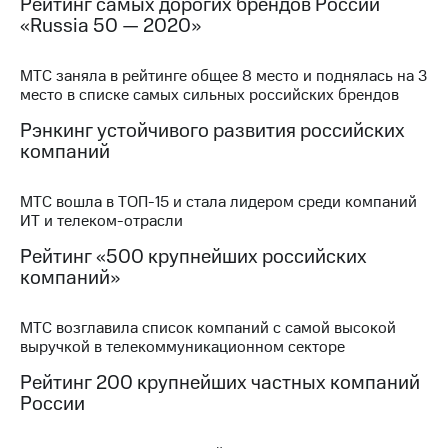
Рейтинг самых дорогих брендов России
Раскрытие
«Russia 50 — 2020»
информации
Информация
акционерам
МТС заняла в рейтинге общее 8 место и поднялась на 3
Документы
место в списке самых сильных российских брендов
ПАО
"МТС"
Рэнкинг устойчивого развития российских
Собрания
компаний
акционеров
Личный
кабинет
МТС вошла в ТОП-15 и стала лидером среди компаний
акционера
ИТ и телеком-отрасли
Акционерный
капитал
Рейтинг «500 крупнейших российских
Контроль
компаний»
и
аудит
Рынок
МТС возглавила список компаний с самой высокой
акций
выручкой в телекоммуникационном секторе
Рейтинг 200 крупнейших частных компаний
Описание
России
Программа
приобретения
Порядок