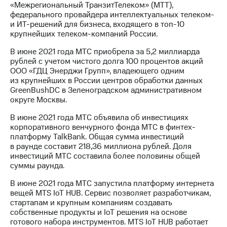
«Межрегиональный ТранзитТелеком» (МТТ),
федерального провайдера интеллектуальных телеком-
и ИТ-решений для бизнеса, входящего в топ-10
крупнейших телеком-компаний России.
В июне 2021 года МТС приобрела за 5,2 миллиарда
рублей с учетом чистого долга 100 процентов акций
ООО «ГДЦ Энерджи Групп», владеющего одним
из крупнейших в России центров обработки данных
GreenBushDC в Зеленоградском административном
округе Москвы.
В июне 2021 года МТС объявила об инвестициях
корпоративного венчурного фонда МТС в финтех-
платформу TalkBank. Общая сумма инвестиций
в раунде составит 218,36 миллиона рублей. Доля
инвестиций МТС составила более половины общей
суммы раунда.
В июне 2021 года МТС запустила платформу интернета
вещей MTS IoT HUB. Сервис позволяет разработчикам,
стартапам и крупным компаниям создавать
собственные продукты и IoT решения на основе
готового набора инструментов. MTS IoT HUB работает