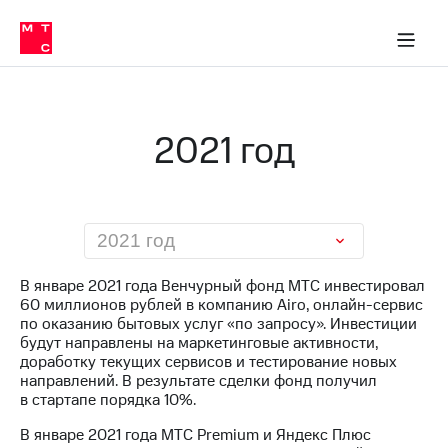
О
сторам и акционерам
Комплаенс и деловая этика
Устойчивое развитие
Медиа-центр
О МТС
О МТС
На главную
компании
О
компании
Стратегия
Стратегия
Карьера
2021 год
в МТС
Карьера
в МТС
Пресс-
релизы
История
компании
МТС
2021 год
о технологиях
Руководство
региона
В январе 2021 года Венчурный фонд МТС инвестировал
60 миллионов рублей в компанию Airo, онлайн-сервис
Правовая
по оказанию бытовых услуг «по запросу». Инвестиции
информация
будут направлены на маркетинговые активности,
доработку текущих сервисов и тестирование новых
Контакты
направлений. В результате сделки фонд получил
в стартапе порядка 10%.
Медиа-центр
Пресс-
В январе 2021 года МТС Premium и Яндекс Плюс
релизы