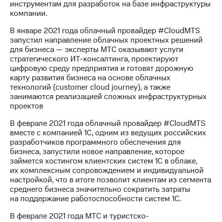
Раскрытие
инструментам для разработок на базе инфраструктуры
информации
компании.
Информация
акционерам
В январе 2021 года облачный провайдер #CloudMTS
Документы
запустил направление облачных проектных решений
ПАО
для бизнеса — эксперты МТС оказывают услуги
"МТС"
стратегического ИТ-консалтинга, проектируют
Собрания
цифровую среду предприятия и готовят дорожную
акционеров
карту развития бизнеса на основе облачных
Личный
технологий (customer cloud journey), а также
кабинет
занимаются реализацией сложных инфраструктурных
акционера
проектов
Акционерный
В феврале 2021 года облачный провайдер #CloudMTS
капитал
вместе с компанией 1С, одним из ведущих российских
Контроль
разработчиков программного обеспечения для
и
бизнеса, запустили новое направление, которое
аудит
займется хостингом клиентских систем 1С в облаке,
Рынок
их комплексным сопровождением и индивидуальной
акций
настройкой, что в итоге позволит клиентам из сегмента
среднего бизнеса значительно сократить затраты
Описание
на поддержание работоспособности систем 1С.
Программа
приобретения
В феврале 2021 года МТС и туристско-
Порядок