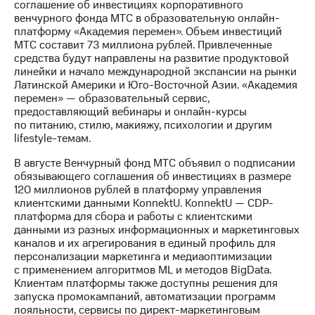
соглашение об инвестициях корпоративного
венчурного фонда МТС в образовательную онлайн-
платформу «Академия перемен». Объем инвестиций
МТС составит 73 миллиона рублей. Привлеченные
средства будут направлены на развитие продуктовой
линейки и начало международной экспансии на рынки
Латинской Америки и Юго-Восточной Азии. «Академия
перемен» — образовательный сервис,
предоставляющий вебинары и онлайн-курсы
по питанию, стилю, макияжу, психологии и другим
lifestyle-темам.
В августе Венчурный фонд МТС объявил о подписании
обязывающего соглашения об инвестициях в размере
120 миллионов рублей в платформу управления
клиентскими данными KonnektU. KonnektU — CDP-
платформа для сбора и работы с клиентскими
данными из разных информационных и маркетинговых
каналов и их агрегирования в единый профиль для
персонализации маркетинга и медиаоптимизации
с применением алгоритмов ML и методов BigData.
Клиентам платформы также доступны решения для
запуска промокампаний, автоматизации программ
лояльности, сервисы по директ-маркетинговым