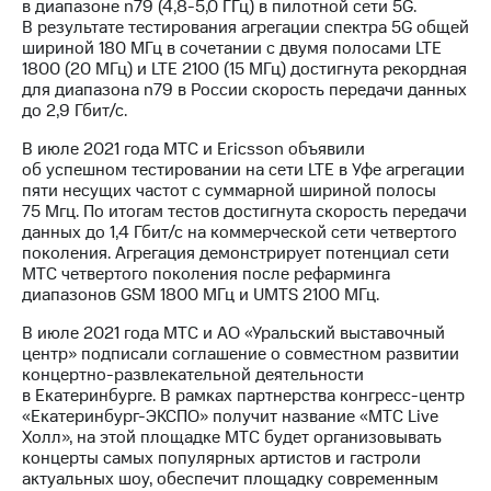
в диапазоне n79 (4,8-5,0 ГГц) в пилотной сети 5G.
В результате тестирования агрегации спектра 5G общей
шириной 180 МГц в сочетании с двумя полосами LTE
1800 (20 МГц) и LTE 2100 (15 МГц) достигнута рекордная
для диапазона n79 в России скорость передачи данных
до 2,9 Гбит/с.
В июле 2021 года МТС и Ericsson объявили
об успешном тестировании на сети LTE в Уфе агрегации
пяти несущих частот с суммарной шириной полосы
75 Мгц. По итогам тестов достигнута скорость передачи
данных до 1,4 Гбит/с на коммерческой сети четвертого
поколения. Агрегация демонстрирует потенциал сети
МТС четвертого поколения после рефарминга
диапазонов GSM 1800 МГц и UMTS 2100 МГц.
В июле 2021 года МТС и АО «Уральский выставочный
центр» подписали соглашение о совместном развитии
концертно-развлекательной деятельности
в Екатеринбурге. В рамках партнерства конгресс-центр
«Екатеринбург-ЭКСПО» получит название «МТС Live
Холл», на этой площадке МТС будет организовывать
концерты самых популярных артистов и гастроли
актуальных шоу, обеспечит площадку современным