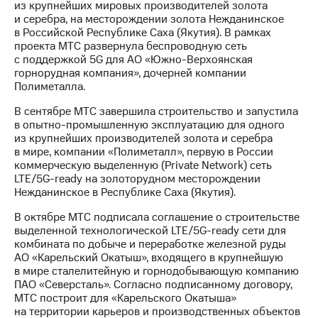
из крупнейших мировых производителей золота
и серебра, на месторождении золота Нежданинское
в Российской Республике Саха (Якутия). В рамках
проекта МТС развернула беспроводную сеть
с поддержкой 5G для АО «Южно-Верхоянская
горнорудная компания», дочерней компании
Полиметалла.
В сентябре МТС завершила строительство и запустила
в опытно-промышленную эксплуатацию для одного
из крупнейших производителей золота и серебра
в мире, компании «Полиметалл», первую в России
коммерческую выделенную (Private Network) сеть
LTE/5G-ready на золоторудном месторождении
Нежданинское в Республике Саха (Якутия).
В октябре МТС подписала соглашение о строительстве
выделенной технологической LTE/5G-ready сети для
комбината по добыче и переработке железной руды
АО «Карельский Окатыш», входящего в крупнейшую
в мире сталелитейную и горнодобывающую компанию
ПАО «Северсталь». Согласно подписанному договору,
МТС построит для «Карельского Окатыша»
на территории карьеров и производственных объектов