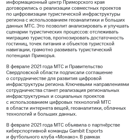
информационный центр Приморского края
выкупа
договорились о реализации совместных проектов
акций
по цифровизации туристической инфраструктуры
Дивиденды
региона с использованием геоаналитики и больших
Рынок
данных МТС. Это позволит анализировать и улучшать
облигаций
сценарии туристических процессов: отслеживать
миграцию туристов, прогнозировать достаточность
Описание
гостиниц, точек питания и объектов туристской
Еврооблигации-2023
навигации, грамотно развивать туристический
Уведомление
потенциал Приморья.
о
погашении
В феврале 2021 года МТС и Правительство
именных
Свердловской области подписали соглашение
облигаций
о сотрудничестве для развития цифровой
Другое
инфраструктуры региона. Ключевыми направлениями
сотрудничества станет реализация региональных
Регистратор
инфраструктурных и социальных проектов
Реквизиты
с использованием цифровых технологий МТС
Контакты
в области интернета вещей, геоаналитики, облачных
йчивое развитие
технологий и больших данных.
и деловая этика
На главную
В феврале 2021 года МТС объявила о партнёрстве
киберспортивной команды Gambit Esports
и футбольного клуба «Монако». В рамках