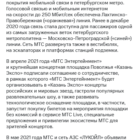
покрытия мобильной связи в петербургском метро.
Голосовой связью и мобильным интернетом
на скорости до 250 Мбит/сек обеспечена Лахтинско-
Правобережная («оранжевая») линия. Ранее в декабре
2020 года связь стала доступна для пассажиров одной
из самых загруженных веток петербургского
метрополитена — Московско-Петроградской («синей»)
линии. Сеть МТС развернута также в вестибюлях,
на эскалаторах и платформах станций подземки.
В апреле 2021 года «МТС Энтертейнмент»
и крупнейшая концертная площадка Поволжья «Казань
Экспо» подписали соглашение о сотрудничестве,
в рамках которого «МТС Энтертейнмент» будет
организовывать в «Казань Экспо» концерты
российских и мировых звезд, гастроли популярных
развлекательных шоу, а также развивать
технологическое оснащение площадки, в частности,
запустит покупку билетов на мероприятия площадки
без комиссий в сервисе МТС Live, специальные
предложения и привилегии экосистемы МТС для
зрителей концертов.
В мае 2021 года МТС и сеть АЗС «ЛУКОЙЛ» объявили