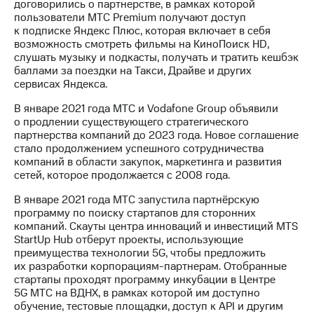
договорились о партнерстве, в рамках которой
пользователи МТС Premium получают доступ
МТС
к подписке Яндекс Плюс, которая включает в себя
о технологиях
возможность смотреть фильмы на КиноПоиск HD,
слушать музыку и подкасты, получать и тратить кешбэк
Достижения
баллами за поездки на Такси, Драйве и других
сервисах Яндекса.
Интервью
В январе 2021 года МТС и Vodafone Group объявили
Финансовая
о продлении существующего стратегического
отчетность
партнерства компаний до 2023 года. Новое соглашение
стало продолжением успешного сотрудничества
Контакты
компаний в области закупок, маркетинга и развития
сетей, которое продолжается с 2008 года.
Новости
в
В январе 2021 года МТС запустила партнёрскую
регионе
программу по поиску стартапов для сторонних
компаний. Скауты центра инноваций и инвестиций MTS
м и акционерам
StartUp Hub отберут проекты, использующие
Корпоративное
преимущества технологии 5G, чтобы предложить
управление
их разработки корпорациям-партнерам. Отобранные
стартапы проходят программу инкубации в Центре
Корпоративный
5G МТС на ВДНХ, в рамках которой им доступно
секретарь
обучение, тестовые площадки, доступ к API и другим