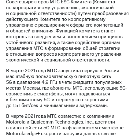
Совете директоров МТС ESG Комитета (Комитета
по корпоративному управлению, экологической
и социальной ответственности) путем преобразования
действующего Комитета по корпоративному
управлению с расширением сферы его компетенций
и областей внимания. Функцией комитета станет
контроль за внедрением и выполнением принципов
устойчивого развития, а также содействие органам
управления МТС в формировании общей стратегии
в отношении вопросов корпоративного управления,
экологической и социальной ответственности.
В марте 2021 года МТС запустила первую в России
масштабную пользовательскую пилотную сеть
5G в диапазоне 4,9 ГГц в четырнадцати популярных
местах Москвы, где абоненты МТС, использующие 5G-
совместимые смартфоны, могут подключаться
к безлимитному 5G-интернету со скоростями
до 1,5 Гбит/cек и минимальными задержками.
В марте 2021 года МТС совместно с компаниями
Motorola и Qualcomm Technologies, Inc., достигли
в пилотной сети 5G МТС на флагманском смартфоне
Motorola edge+ скорости загрузки данных свыше