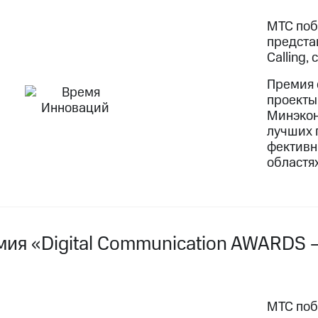
МТС поб
предста
Calling, 
Премия 
проекты
Минэкон
лучших 
фективн
областях
мия «Digital Communication AWARDS 
МТС поб