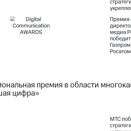
стратег
укрепле
Премия 
директо
медиа Р
победит
Газпром-
Росатом
иональная премия в области многок
шая цифра»
МТС поб
стратег