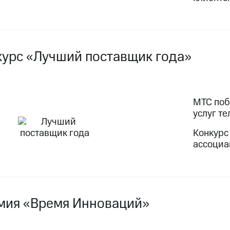
курс «Лучший поставщик года»
МТС поб
услуг т
Конкурс
ассоциа
мия «Время Инноваций»