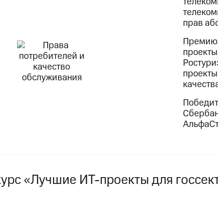
телеком
телеком
прав аб
Премию 
проекты
Ростури
проекты
качеств
Победит
Сбербан
АльфаСт
курс «Лучшие ИТ-проекты для госсе