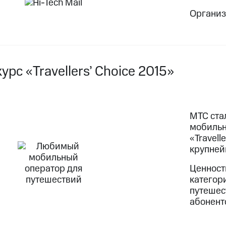
Организа
урс «Travellers’ Choice 2015»
МТС ста
мобильн
«Travell
крупней
Ценност
категор
путешес
абонент