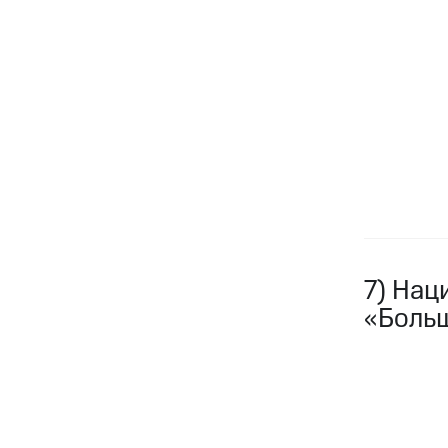
7) Нац
«Боль