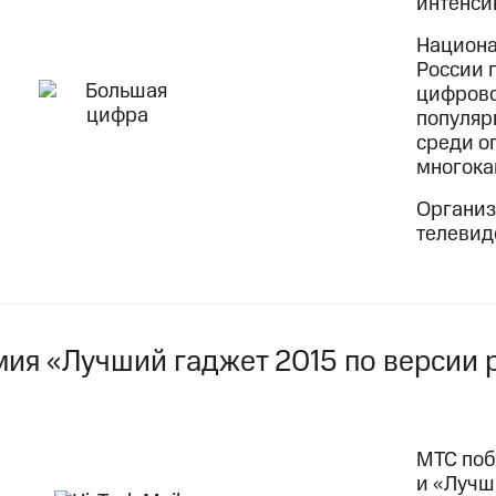
интенси
Национа
России 
цифрово
популяр
среди о
многока
Организ
телевид
мия «Лучший гаджет 2015 по версии 
МТС поб
и «Лучш