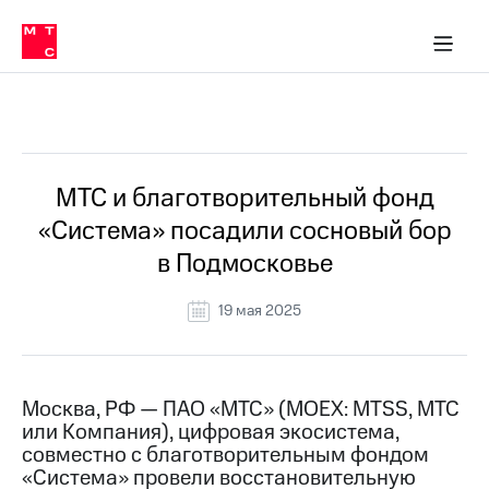
О
сторам и акционерам
Комплаенс и деловая этика
Устойчивое развитие
Медиа-центр
О МТС
О МТС
На главную
компании
О
компании
Стратегия
Стратегия
Все Новости
Карьера
в МТС
Карьера
в МТС
Пресс-
МТС и благотворительный фонд
релизы
История
«Система» посадили сосновый бор
компании
МТС
в Подмосковье
о технологиях
Руководство
региона
19 мая 2025
Правовая
информация
Контакты
Москва, РФ — ПАО «МТС» (MOEX: MTSS, МТС
или Компания), цифровая экосистема,
Медиа-центр
совместно с благотворительным фондом
Пресс-
«Система» провели восстановительную
релизы