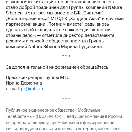
в экологических акциях по восстановлению лесов
выкупа
стало доброй традицией для Группы компаний Natura
акций
Siberica, в этот раз мы вместе с БФ „Система“,
Дивиденды
„Волонтерами леса“, МТС, ГК „Холдинг Аква“ и другими
Рынок
партнерами акции „Помним вместе“ рады вновь
облигаций
сделать свой вклад в такое важное для экологии
страны дело», — отметила директор департамента
Описание
рекламы и связей с общественностью Группы
Еврооблигации-2023
компаний Natura Siberica Марина Пудовкина.
Уведомление
о
* * *
погашении
именных
За дополнительной информацией обращайтесь:
облигаций
Другое
Пресс-секретарь Группы МТС
Ирина Дерюгина
Регистратор
e-mail:
pr@mts.ru
Реквизиты
Контакты
* * *
йчивое развитие
Публичное акционерное общество «Мобильные
и деловая этика
На главную
ТелеСистемы» (ПАО «МТС») — ведущая компания в России
по предоставлению услуг мобильной и фиксированной
связи, передачи данных и доступа в интернет, кабельного