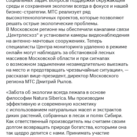
социальных задач. Вопросы поддержки окружающей
Раскрытие
среды и сохранения экологии всегда в фокусе и нашей
информации
бизнес-стратегии. МТС реализует ряд
Информация
высокотехнологичных проектов, которые позволяют
акционерам
решать острые экологические проблемы.
Документы
В Московском регионе мы обеспечили каналами связи
ПАО
„Центрлесхоз“ и установили камеры видеонаблюдения
"МТС"
на антенно-мачтовых сооружениях. Теперь
Собрания
специалисты Центра мониторинга удаленно в режиме
акционеров
онлайн могут наблюдать за обстановкой лесных
Личный
массивов Московской области и при сигналах
кабинет
о возможном задымлении незамедлительно выезжать
акционера
на место и предотвращать чрезвычайные ситуации», —
Акционерный
рассказал вице-президент, директор Московского
капитал
региона МТС Дмитрий Рылов.
Контроль
и
«Забота об экологии всегда лежала в основе
аудит
философии Natura Siberica. Мы производим
Рынок
эффективную и современную косметику
акций
с использованием натуральных масел и экстрактов
диких растений, собранных в лесах и полях Сибири.
Описание
Как ответственный производитель мы считаем своим
Программа
долгом возвращать природе богатства, которыми она
приобретения
так щедро делится с нами. Принимать участие
Порядок