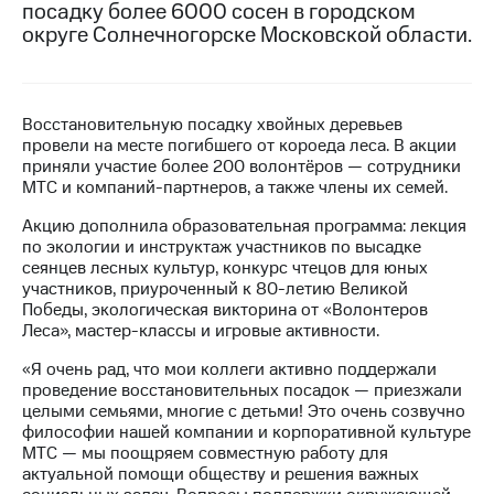
посадку более 6000 сосен в городском
округе Солнечногорске Московской области.
МТС
о технологиях
Достижения
Восстановительную посадку хвойных деревьев
Интервью
провели на месте погибшего от короеда леса. В акции
приняли участие более 200 волонтёров — сотрудники
Финансовая
МТС и компаний-партнеров, а также члены их семей.
отчетность
Акцию дополнила образовательная программа: лекция
Контакты
по экологии и инструктаж участников по высадке
сеянцев лесных культур, конкурс чтецов для юных
Новости
участников, приуроченный к 80-летию Великой
в
Победы, экологическая викторина от «Волонтеров
регионе
Леса», мастер-классы и игровые активности.
«Я очень рад, что мои коллеги активно поддержали
м и акционерам
проведение восстановительных посадок — приезжали
Корпоративное
целыми семьями, многие с детьми! Это очень созвучно
управление
философии нашей компании и корпоративной культуре
МТС — мы поощряем совместную работу для
Корпоративный
актуальной помощи обществу и решения важных
секретарь