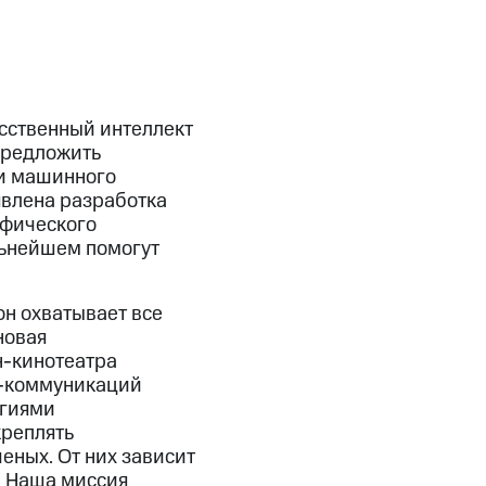
сственный интеллект
предложить
 и машинного
явлена разработка
афического
льнейшем помогут
он охватывает все
новая
н-кинотеатра
с-коммуникаций
огиями
креплять
еных. От них зависит
. Наша миссия