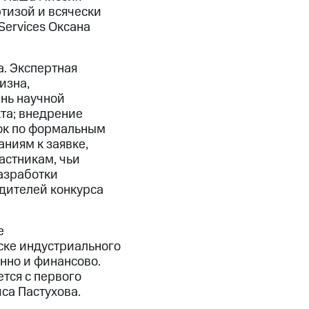
тизой и всячески
ervices Оксана
а. Экспертная
изна,
ень научной
та; внедрение
явок по формальным
ниям к заявке,
частникам, чьи
азработки
дителей конкурса
е
ске индустриального
нно и финансово.
тся с первого
са Пастухова.