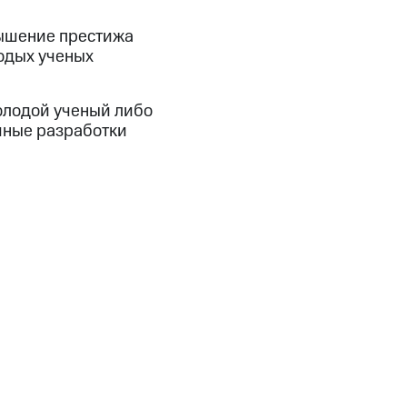
вышение престижа
одых ученых
олодой ученый либо
чные разработки