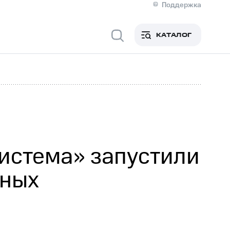
Поддержка
О МТС
я информация
Контакты
КАТАЛОГ
Медиа-центр
кты
Новости в регионе
Инвесторам и акционерам
ция акционерам
Документы
роль и аудит
Рынок акций
й
Описание
р
Реквизиты
Контакты
Устойчивое развитие
Комплаенс и деловая этика
На главную
истема» запустили
еных