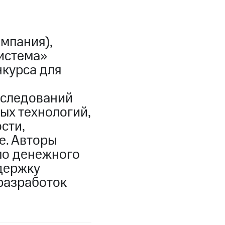
мпания),
истема»
нкурса для
сследований
ых технологий,
сти,
е. Авторы
мо денежного
держку
разработок