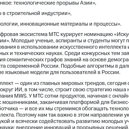
онкое: технологические прорывы Азии»,
 в строительной индустрии»,
ологии, инновационные материалы и процессы».
ифровая экосистема МТС курирует номинацию «Иску
гии». Молодые ученые, аспиранты и студенты могут 
ования в использовании искусственного интеллекта
ных и технических науках. Среди конкурсных тем за
ия семантических графов знаний на основе демогр
кста современной России. Подобные алгоритмы в да
е языковые модели для пользователей в России.
лект — один из главных мировых трендов, сегодня 
округ ИИ, в том числе, строит свою стратегию наша 
пания MWS. У МТС сотни продуктов, начиная с онлай
 с мошенниками, заканчивая платформой для бизне
ботчика — и все их мы стремимся обогащать технол
лекта. Поэтому нам так важно в этом направлении у
укой и всячески содействовать развитию молодых уч
науки: внедрение инноваций и прорывных решений