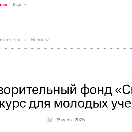
ании
Еще
ТС
Пресс-релизы
МТС о технологиях
ТС
История компании
Руководство региона
Правова
стижения
Интервью
Финансовая отчетность
Конта
 и отчеты
Новости
тивный секретарь
Раскрытие информации
Информа
ный кабинет акционера
Акционерный капитал
Конт
Порядок выкупа акций
Дивиденды
Рынок облигаци
 погашении именных облигаций
Другое
Регистрато
творительный фонд «С
курс для молодых уч
26 марта 2025