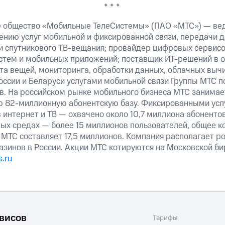
* * *
е общество «Мобильные ТелеСистемы» (ПАО «МТС») — ве
ению услуг мобильной и фиксированной связи, передачи д
 и спутникового ТВ-вещания; провайдер цифровых сервис
истем и мобильных приложений; поставщик ИТ-решений в 
та вещей, мониторинга, обработки данных, облачных выч
оссии и Беларуси услугами мобильной связи Группы МТС п
в. На российском рынке мобильного бизнеса МТС занима
ю 82-миллионную абонентскую базу. Фиксированными ус
 интернет и ТВ — охвачено около 10,7 миллиона абоненто
ных средах — более 15 миллионов пользователей, общее к
МТС составляет 17,5 миллионов. Компания располагает р
азинов в России. Акции МТС котируются на Московской б
.ru
рвисов
Тарифы