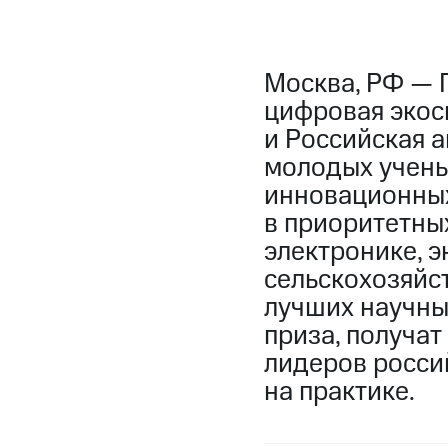
Москва, РФ — 
цифровая экос
и Российская а
молодых учены
инновационных
в приоритетны
электронике, 
сельскохозяйс
лучших научны
приза, получа
лидеров росси
на практике.