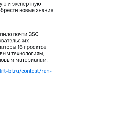
ую и экспертную
обрести новые знания
ы
упило почти 350
овательских
авторы 16 проектов
овым технологиям,
 новым материалам.
/lift-bf.ru/contest/ran-