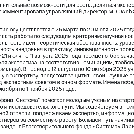
лнительные возможности для роста, делиться экспер
окомментировала управляющий директор МТС Web S
тие осуществляется с 26 марта по 20 июля 2025 год
ивать работы по следующим критериям: научная нов
альность идеи; теоретическая обоснованность; уров
ность внедрения в практику; инновационность проек
с 21 июля по 11 августа 2025 года пройдет отбор за
ая экспертиза на соответствие номинациям, требова
оманды). В период с 12 августа по 10 октября 2025 у
ную экспертизу, предстоит защитить свои научные р
д экспертным советом в очном формате. Имена побе
октября по 1 ноября 2025 года.
фонд „Система“ помогает молодым учёным на старт
о и исследовательского пути. Мы содействуем в пои
ной отрасли, поддерживаем экспертно, информацио
тнёров за совместную работу. Большой путь начинае
резидент Благотворительного фонда «Система» Лари