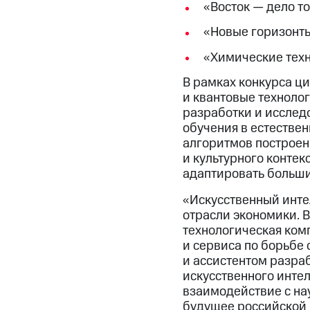
«Восток — дело т
«Новые горизонты
«Химические техн
В рамках конкурса ц
и квантовые техноло
разработки и исслед
обучения в естествен
алгоритмов построен
и культурного конте
адаптировать больши
«Искусственный интел
отрасли экономики. В
технологическая ком
и сервиса по борьбе
и ассистентом разра
искусственного интел
взаимодействие с на
будущее российской 