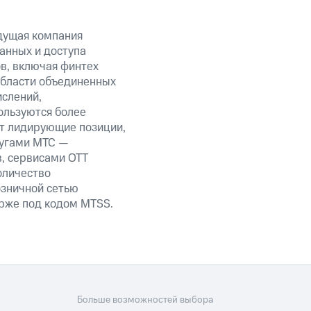
дущая компания
анных и доступа
ов, включая финтех
области объединенных
ислений,
ользуются более
ет лидирующие позиции,
лугами МТС —
в, сервисами OTT
оличество
озничной сетью
ирже под кодом MTSS.
Больше возможностей выбора