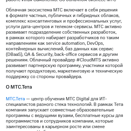
выкупа
акций
Облачная экосистема МТС включает в себя решения
Дивиденды
в формате частных, публичных и гибридных облаков,
Рынок
комплекс консалтинговых и профессиональных услуг,
облигаций
услуги дата-центров и телеком-сервисы. МТС активно
развивает подразделение собственных разработок,
Описание
в рамках которого набирает разработчиков по таким
Еврооблигации-2023
направлениям как service automation, DevOps,
Уведомление
контейнерных вычислений, баз данных как сервис
о
(DBaaS), QA & Security, back-office сервисов и другим
погашении
решениям. Облачный провайдер #CloudMTS активно
именных
развивает партнерскую программу, участники которой
облигаций
получают продуктовую, маркетинговую и техническую
Другое
поддержку со стороны провайдера.
Регистратор
О МТС.Тета
Реквизиты
Контакты
МТС.Тета
— центр обучения МТС Digital для ИТ-
йчивое развитие
специалистов разного стека технологий. В рамках Тета
и деловая этика
компания запускает совместные образовательные
программы с ведущими вузами, бесплатные курсы для
На главную
программистов и сотрудников компании, которые
заинтересованы в карьерном росте или смене