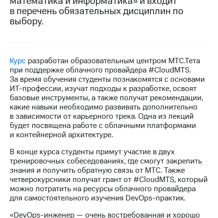
математика и информатика» и входит
в перечень обязательных дисциплин по
МТС
выбору.
о технологиях
Достижения
Курс
разработан образовательным центром МТС.Тета
Интервью
при поддержке облачного провайдера #CloudMTS.
За время обучения студенты познакомятся с основами
Финансовая
ИТ-профессии, изучат подходы к разработке, освоят
отчетность
базовые инструменты, а также получат рекомендации,
какие навыки необходимо развивать дополнительно
Контакты
в зависимости от карьерного трека. Одна из лекций
будет посвящена работе с облачными платформами
Новости
и контейнерной архитектуре.
в
регионе
В конце курса студенты примут участие в двух
тренировочных собеседованиях, где смогут закрепить
м и акционерам
знания и получить обратную связь от МТС. Также
Корпоративное
четверокурсники получат грант от #CloudMTS, который
управление
можно потратить на ресурсы облачного провайдера
для самостоятельного изучения DevOps-практик.
Корпоративный
секретарь
«DevOps-инженер — очень востребованная и хорошо