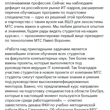
Раскрытие
оплачиваемая профессия. Сейчас мы наблюдаем
информации
дефицит на российском рынке ИТ-кадров, расширение
Информация
перечня обучающих программ по подготовке
акционерам
специалистов — одно из решений этой проблемы
Документы
и партнерство с таким вузом как ВШЭ для экосистемы
ПАО
МТС очень важно и ценно. Мы любим делиться опытом
"МТС"
и знаниями, будем рады видеть студентов на наших
Собрания
курсах», — прокомментировал первый вице-президент
акционеров
по технологиям МТС Павел Воронин.
Личный
кабинет
«Работа над прикладными задачами является
акционера
важнейшим этапом обучения всех студентов
Акционерный
на факультете компьютерных наук. Тем более нам
капитал
важны проекты, которые выполняются под
Контроль
руководством ведущих IT компаний. Так благодаря
и
участию студентов в новом проекте от компании МТС
аудит
студенты смогут приобрести новые знания и умения
Рынок
под руководством высококвалифицированных
акций
менторов. Важно, что предлагаемый курс направлен
именно на подготовку специалистов в области DevOps,
Описание
которые в настоящий момент пользуются большим
Программа
спросом среди работодателей», — отметил
приобретения
заместитель декана ФКН по учебно-методической
Порядок
работе Илья Самоненко. Об облачном бизнесе МТС