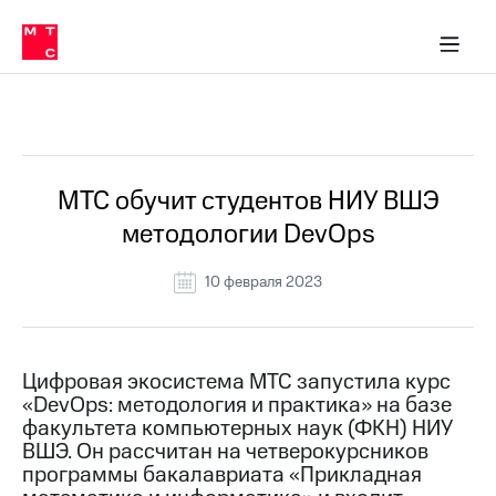
О
сторам и акционерам
Комплаенс и деловая этика
Устойчивое развитие
Медиа-центр
О МТС
О МТС
На главную
компании
О
компании
Стратегия
Стратегия
Все Новости
Карьера
в МТС
Карьера
в МТС
Пресс-
МТС обучит студентов НИУ ВШЭ
релизы
История
методологии DevOps
компании
МТС
о технологиях
Руководство
10 февраля 2023
региона
Правовая
информация
Цифровая экосистема МТС запустила курс
«DevOps: методология и практика» на базе
Контакты
факультета компьютерных наук (ФКН) НИУ
ВШЭ. Он рассчитан на четверокурсников
Медиа-центр
Пресс-
программы бакалавриата «Прикладная
релизы