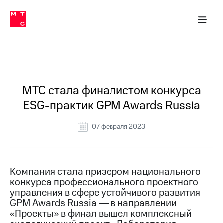
О
сторам и акционерам
Комплаенс и деловая этика
Устойчивое развитие
Медиа-центр
О МТС
О МТС
На главную
компании
О
компании
Стратегия
Стратегия
Все Новости
Карьера
в МТС
Карьера
в МТС
Пресс-
МТС стала финалистом конкурса
релизы
История
ESG-практик GPM Awards Russia
компании
МТС
о технологиях
Руководство
07 февраля 2023
региона
Правовая
информация
Компания стала призером национального
конкурса профессионального проектного
Контакты
управления в сфере устойчивого развития
GPM Awards Russia ― в направлении
Медиа-центр
Пресс-
«Проекты» в финал вышел комплексный
релизы