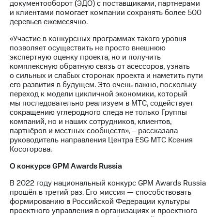
документооборот (ЭДО) с поставщиками, партнерами
выкупа
и клиентами помогает компании сохранять более 500
акций
деревьев ежемесячно.
Дивиденды
Рынок
«Участие в конкурсных программах такого уровня
облигаций
позволяет осуществить не просто внешнюю
экспертную оценку проекта, но и получить
Описание
комплексную обратную связь от асессоров, узнать
Еврооблигации-2023
о сильных и слабых сторонах проекта и наметить пути
Уведомление
его развития в будущем. Это очень важно, поскольку
о
переход к модели цикличной экономики, который
погашении
мы последовательно реализуем в МТС, содействует
именных
сокращению углеродного следа не только Группы
облигаций
компаний, но и наших сотрудников, клиентов,
Другое
партнёров и местных сообществ», ‒ рассказала
руководитель направления Центра ESG МТС Ксения
Регистратор
Косогорова.
Реквизиты
Контакты
О конкурсе GPM Awards Russia
йчивое развитие
и деловая этика
В 2022 году национальный конкурс GPM Awards Russia
На главную
прошёл в третий раз. Его миссия — способствовать
формированию в Российской Федерации культуры
проектного управления в организациях и проектного