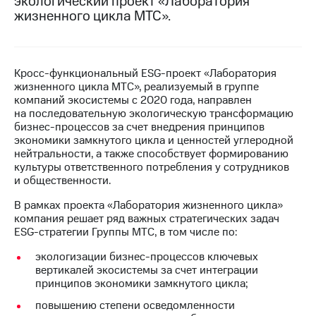
экологический проект «Лаборатория
жизненного цикла МТС».
МТС
о технологиях
Достижения
Кросс-функциональный ESG-проект «Лаборатория
жизненного цикла МТС», реализуемый в группе
Интервью
компаний экосистемы с 2020 года, направлен
на последовательную экологическую трансформацию
Финансовая
бизнес-процессов за счет внедрения принципов
отчетность
экономики замкнутого цикла и ценностей углеродной
нейтральности, а также способствует формированию
Контакты
культуры ответственного потребления у сотрудников
и общественности.
Новости
в
В рамках проекта «Лаборатория жизненного цикла»
регионе
компания решает ряд важных стратегических задач
ESG-стратегии Группы МТС, в том числе по:
м и акционерам
Корпоративное
экологизации бизнес-процессов ключевых
управление
вертикалей экосистемы за счет интеграции
принципов экономики замкнутого цикла;
Корпоративный
секретарь
повышению степени осведомленности