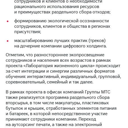
Раскрытие
сотрудников и клиентов о необходимости
информации
рационального использования ресурсов
Информация
и преимуществах раздельного сбора отходов;
акционерам
формированию экологической осознанности
Документы
сотрудников, клиентов и общества в регионах
ПАО
присутствия;
"МТС"
Собрания
масштабированию лучших практик (треков)
акционеров
на дочерние компании цифрового холдинга.
Личный
Отметим, что разностороннее экопросвещение
кабинет
сотрудников и населения всех возрастов в рамках
акционера
проекта «Лаборатория жизненного цикла» происходит
Акционерный
за счет интеграции и синергии различных форматов
капитал
обучения: интерактивный, индивидуальный, групповой,
Контроль
соревновательный, семейный и так далее.
и
аудит
В рамках проекта в офисах компаний Группы МТС
Рынок
также реализуется программа раздельного сбора
акций
вторсырья, в том числе макулатуры, пластиковых
бутылок и крышек, отработанных элементов питания
Описание
и батареек, в которой непосредственное участие
Программа
принимают сотрудники компании. Переход
приобретения
на аутсорсинг печати, а также на электронный
Порядок