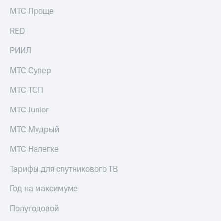
МТС Проще
RED
РИИЛ
МТС Супер
МТС ТОП
МТС Junior
МТС Мудрый
МТС Налегке
Тарифы для спутникового ТВ
Год на максимуме
Полугодовой