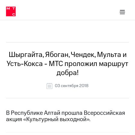
О
сторам и акционерам
Комплаенс и деловая этика
Устойчивое развитие
Медиа-центр
О МТС
О МТС
На главную
компании
О
компании
Стратегия
Стратегия
Все Новости
Карьера
в МТС
Карьера
в МТС
Пресс-
Шыргайта, Ябоган, Чендек, Мульта и
релизы
История
Усть-Кокса - МТС проложил маршрут
компании
МТС
добра!
о технологиях
Руководство
региона
03 сентября 2018
Правовая
информация
Контакты
В Республике Алтай прошла Всероссийская
акция «Культурный выходной».
Медиа-центр
Пресс-
релизы