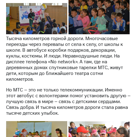
Раскрытие
информации
Информация
акционерам
Документы
ПАО
"МТС"
Тысяча километров горной дороги. Многочасовые
Собрания
переезды через перевалы от села к селу, от школы к
акционеров
школе. В автобусе коробки подарков, декорации,
Личный
куклы, костюмы. И люди. Неравнодушные люди. На
кабинет
дисплее телефона «No network». А там, где на
акционера
деревянных домах спутниковые тарелки МТС, живут
Акционерный
дети, которым до ближайшего театра сотни
капитал
километров.
Контроль
и
Но МТС – это не только телекоммуникации. Именно
аудит
этот автобус с волонтерами помог установить другую –
Рынок
лучшую связь в мире – связь с детскими сердцами.
акций
Связь добра. И тысяча километров дороги стала равна
тысяче детских улыбок.
Описание
Программа
приобретения
Порядок