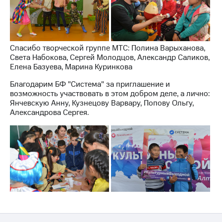
выкупа
акций
Дивиденды
Рынок
облигаций
Спасибо творческой группе МТС: Полина Варыханова,
Света Набокова, Сергей Молодцов, Александр Саликов,
Описание
Елена Базуева, Марина Куринкова
Еврооблигации-2023
Уведомление
Благодарим БФ "Система" за приглашение и
о
возможность участвовать в этом добром деле, а лично:
погашении
Янчевскую Анну, Кузнецову Варвару, Попову Ольгу,
именных
Александрова Сергея.
облигаций
Другое
Регистратор
Реквизиты
Контакты
йчивое развитие
и деловая этика
На главную