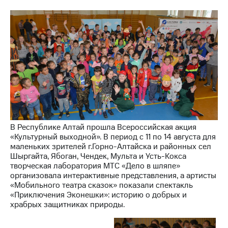
МТС
о технологиях
Достижения
Интервью
Финансовая
отчетность
Контакты
В Республике Алтай прошла Всероссийская акция
Новости
«Культурный выходной». В период с 11 по 14 августа для
в
маленьких зрителей г.Горно-Алтайска и районных сел
регионе
Шыргайта, Ябоган, Чендек, Мульта и Усть-Кокса
творческая лаборатория МТС «Дело в шляпе»
м и акционерам
организовала интерактивные представления, а артисты
Корпоративное
«Мобильного театра сказок» показали спектакль
управление
«Приключения Эконешки»: историю о добрых и
храбрых защитниках природы.
Корпоративный
секретарь