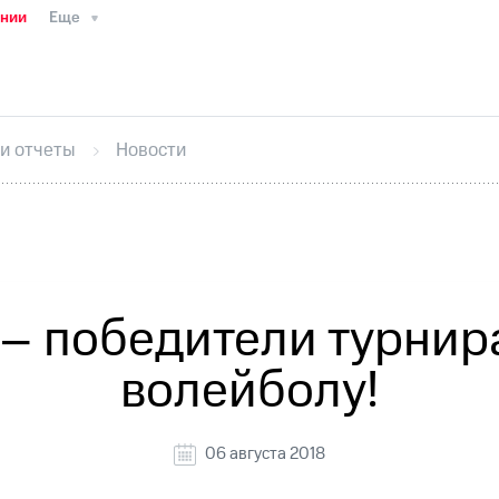
ании
Еще
ТС
Пресс-релизы
МТС о технологиях
ТС
История компании
Руководство региона
Правова
стижения
Интервью
Финансовая отчетность
Конта
 и отчеты
Новости
тивный секретарь
Раскрытие информации
Информа
ный кабинет акционера
Акционерный капитал
Конт
Порядок выкупа акций
Дивиденды
Рынок облигаци
 погашении именных облигаций
Другое
Регистрато
– победители турнир
волейболу!
06 августа 2018