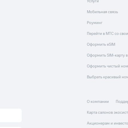
Услуги
Мобильная связь
Роуминг
Перейти в МТС со св
Оформить eSIM
Оформить SIM-карту в
Оформить чистый но
Выбрать красивый но
О компании
Подде
Карта салонов экоси
Акционерам и инвест