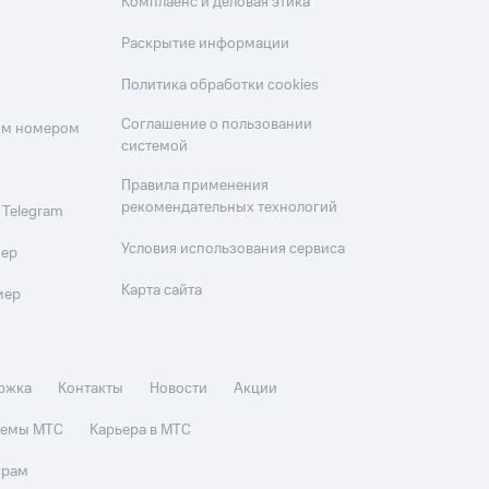
Комплаенс и деловая этика
Раскрытие информации
Политика обработки cookies
Соглашение о пользовании
оим номером
системой
Правила применения
рекомендательных технологий
 Telegram
Условия использования сервиса
мер
Карта сайта
мер
ржка
Контакты
Новости
Акции
стемы МТС
Карьера в МТС
орам