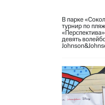
В парке «Соко
турнир по пля
«Перспектива»
девять волейбо
Johnson&Johnson