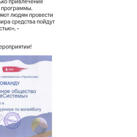
ько привлечение
и программы.
яют людям провести
нира средства пойдут
тью», -
ероприятии!