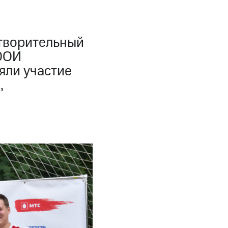
отворительный
РООИ
яли участие
,