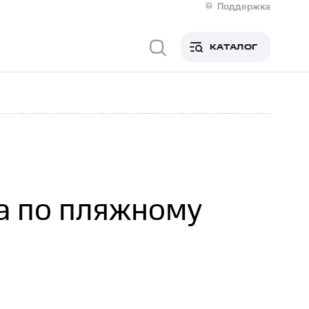
Поддержка
О МТС
я информация
Контакты
КАТАЛОГ
Медиа-центр
кты
Новости в регионе
Инвесторам и акционерам
ция акционерам
Документы
роль и аудит
Рынок акций
й
Описание
р
Реквизиты
Контакты
Устойчивое развитие
Комплаенс и деловая этика
На главную
а по пляжному