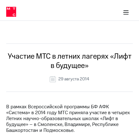
О
сторам и акционерам
Комплаенс и деловая этика
Устойчивое развитие
Медиа-центр
О МТС
О МТС
На главную
компании
О
компании
Стратегия
Стратегия
Все Новости
Карьера
в МТС
Карьера
в МТС
Пресс-
Участие МТС в летних лагерях «Лифт
релизы
История
в будущее»
компании
МТС
о технологиях
Руководство
29 августа 2014
региона
Правовая
информация
В рамках Всероссийской программы БФ АФК
«Система» в 2014 году МТС приняла участие в четырех
Контакты
Летних научно-образовательных школах «Лифт в
будущее» – в Смоленске, Владимире, Республике
Медиа-центр
Башкортостан и Подмосковье.
Пресс-
релизы