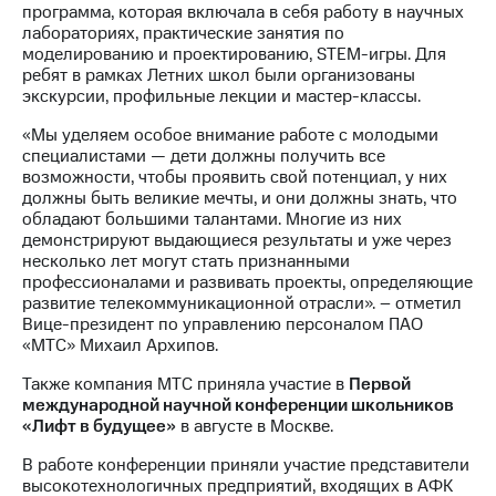
программа, которая включала в себя работу в научных
выкупа
лабораториях, практические занятия по
акций
моделированию и проектированию, STEM-игры. Для
Дивиденды
ребят в рамках Летних школ были организованы
Рынок
экскурсии, профильные лекции и мастер-классы.
облигаций
«Мы уделяем особое внимание работе с молодыми
Описание
специалистами — дети должны получить все
Еврооблигации-2023
возможности, чтобы проявить свой потенциал, у них
Уведомление
должны быть великие мечты, и они должны знать, что
о
обладают большими талантами. Многие из них
погашении
демонстрируют выдающиеся результаты и уже через
именных
несколько лет могут стать признанными
облигаций
профессионалами и развивать проекты, определяющие
Другое
развитие телекоммуникационной отрасли». – отметил
Вице-президент по управлению персоналом ПАО
Регистратор
«МТС» Михаил Архипов.
Реквизиты
Контакты
Также компания МТС приняла участие в
Первой
йчивое развитие
международной научной конференции школьников
и деловая этика
«Лифт в будущее»
в августе в Москве.
На главную
В работе конференции приняли участие представители
высокотехнологичных предприятий, входящих в АФК