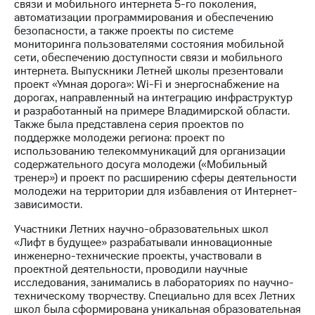
Раскрытие
связи и мобильного интернета 5-го поколения,
информации
автоматизации программирования и обеспечению
Информация
безопасности, а также проекты по системе
акционерам
мониторинга пользователями состояния мобильной
Документы
сети, обеспечению доступности связи и мобильного
ПАО
интернета. Выпускники Летней школы презентовали
"МТС"
проект «Умная дорога»: Wi-Fi и энергоснабжение на
Собрания
дорогах, направленный на интеграцию инфраструктур
акционеров
и разработанный на примере Владимирской области.
Личный
Также была представлена серия проектов по
кабинет
поддержке молодежи региона: проект по
акционера
использованию телекоммуникаций для организации
Акционерный
содержательного досуга молодежи («Мобильный
капитал
тренер») и проект по расширению сферы деятельности
Контроль
молодежи на территории для избавления от Интернет-
и
зависимости.
аудит
Участники Летних научно-образовательных школ
Рынок
«Лифт в будущее» разрабатывали инновационные
акций
инженерно-технические проекты, участвовали в
проектной деятельности, проводили научные
Описание
исследования, занимались в лабораториях по научно-
Программа
техническому творчеству. Специально для всех Летних
приобретения
школ была сформирована уникальная образовательная
Порядок