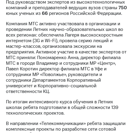
Под руководством экспертов из высокотехнологичных
компаний и преподавателей ведущих вузов страны
750
МТС
юных ученых из
66
регионов Российской Федерации.
о технологиях
Компания МТС активно участвовала в организации и
Достижения
проведении Летних научно-образовательных школ во
всех регионах: обеспечила Лагеря высокоскоростным
Интервью
интернетом (3G и Wi-Fi), провела серию лекций и
мастер-классов, организовала экскурсии на
Финансовая
предприятия. Активное участие в качестве экспертов от
отчетность
МТС приняли: Пономаренко Анна, директор филиала
МТС в городе Владимир и сотрудники МР «Центр»,
Контакты
Павел Коротин директор филиала МТС в Уфе и
сотрудники МР «Поволжье», руководители и
Новости
сотрудники Департаментов Корпоративный
в
университет и Корпоративно-социальной
регионе
ответственности КЦ.
м и акционерам
По итогам интенсивного курса обучения в Летних
Корпоративное
школах ребята подготовили в общей сложности 139
управление
технологических проектов.
Корпоративный
В направлении «Телекоммуникации» ребята защищали
секретарь
комплексные проекты по разработке сети сотовой