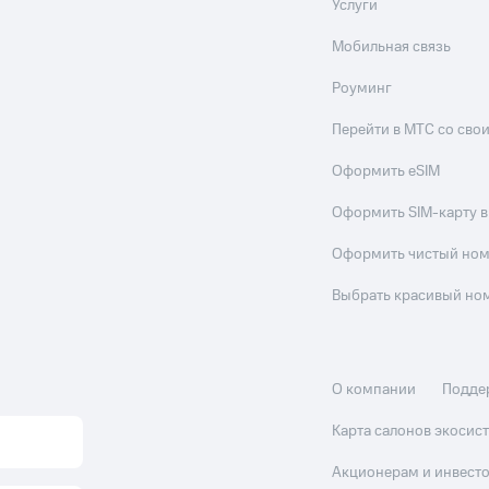
Услуги
Мобильная связь
Роуминг
Перейти в МТС со св
Оформить eSIM
Оформить SIM-карту в
Оформить чистый но
Выбрать красивый но
О компании
Подде
Карта салонов экоси
Акционерам и инвест