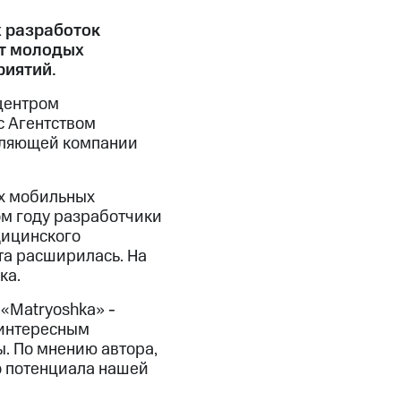
 разработок
от молодых
риятий.
центром
 Агентством
вляющей компании
х мобильных
ом году разработчики
дицинского
та расширилась. На
ка.
«Matryoshka» -
 интересным
. По мнению автора,
о потенциала нашей