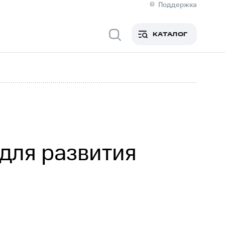
Поддержка
О МТС
я информация
Контакты
КАТАЛОГ
Медиа-центр
кты
Новости в регионе
Инвесторам и акционерам
ция акционерам
Документы
роль и аудит
Рынок акций
й
Описание
р
Реквизиты
Контакты
Устойчивое развитие
Комплаенс и деловая этика
На главную
для развития