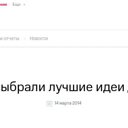
ании
Еще
ТС
Пресс-релизы
МТС о технологиях
ТС
История компании
Руководство региона
Правова
стижения
Интервью
Финансовая отчетность
Конта
 и отчеты
Новости
тивный секретарь
Раскрытие информации
Информа
ный кабинет акционера
Акционерный капитал
Конт
Порядок выкупа акций
Дивиденды
Рынок облигаци
 погашении именных облигаций
Другое
Регистрато
выбрали лучшие идеи 
14 марта 2014