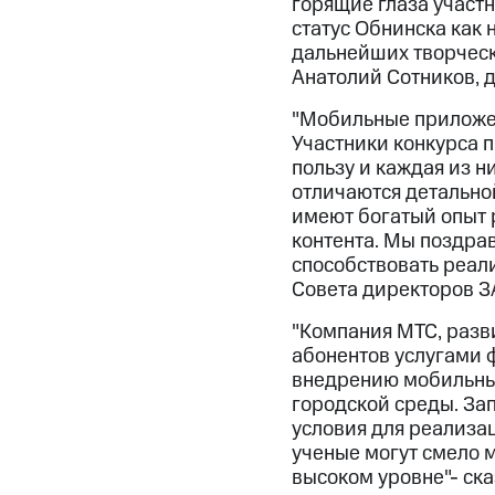
горящие глаза участн
статус Обнинска как
дальнейших творчески
Анатолий Сотников, д
"Мобильные приложен
Участники конкурса 
пользу и каждая из н
отличаются детально
имеют богатый опыт 
контента. Мы поздрав
способствовать реал
Совета директоров З
"Компания МТС, разв
абонентов услугами ф
внедрению мобильны
городской среды. За
условия для реализа
ученые могут смело 
высоком уровне"- ск