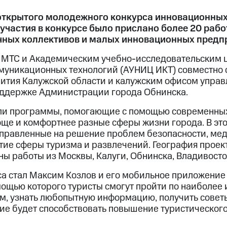
открытого молодежного конкурса инновационных
 участия в конкурсе было прислано более 20 раб
чных коллективов и малых инновационных предп
 МТС и Академическим учебно-исследовательским 
уникационных технологий (АУНИЦ ИКТ) совместно с
ития Калужской области и калужским офисом упра
оддержке Администрации города Обнинска.
ли программы, помогающие с помощью современны
още и комфортнее разные сферы жизни города. В эт
правленные на решение проблем безопасности, ме
тие сферы туризма и развлечений. География проек
ны работы из Москвы, Калуги, Обнинска, Владивосто
а стал Максим Козлов и его мобильное приложение 
мощью которого туристы смогут пройти по наиболее
, узнать любопытную информацию, получить советы
е будет способствовать повышение туристическог