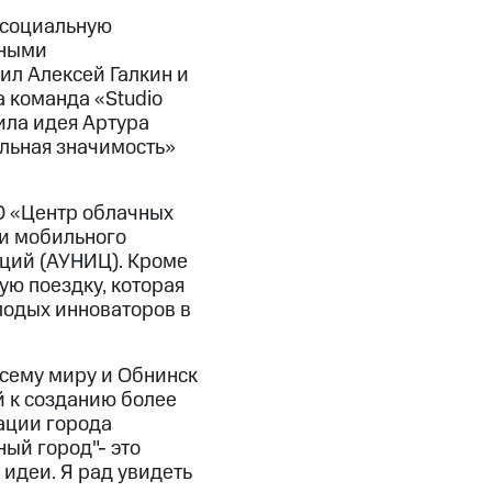
 социальную
нными
л Алексей Галкин и
а команда «Studio
ила идея Артура
льная значимость»
О «Центр облачных
и мобильного
аций (АУНИЦ). Кроме
ую поездку, которая
лодых инноваторов в
 всему миру и Обнинск
 к созданию более
ации города
ый город"- это
идеи. Я рад увидеть