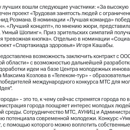
ку лучших вошли следующие участники: «За высокую
ечен проект «Трудовая занятость людей с ограниче
ид Розмана. В номинации «Лучшая команда» победи
н». «Лучший концепт», по мнению жюри, представил
р. Умный Шопинг». Приз зрительских симпатий получ
 тревожная кнопка». Отдельно в номинации «Социа
оект «Спартакиада здоровья» Игоря Кашабы.
едоставлена возможность заключить контракт с ОО
й области» с возможностью дальнейшей разработк
 доработки идеи на базе Центра молодежных иннов
 Максима Козлова в «Телеком-тур» - образовательн
 победителей международного конкурса МТС для мо
дея".
орода» - это то, к чему сейчас стремятся города по
нистрация города поощряет интерес молодых людей
й среды. Сотрудничество МТС, АУНИЦ и Администр
ию потенциала современной молодежи. Конкурс «Умн
, с помощью которого можно воплотить собственные 