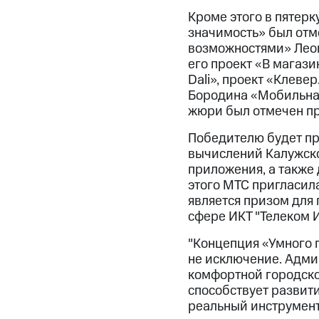
Кроме этого в пятер
значимость» был отм
возможностями» Леон
его проект «В магази
Dali», проект «Клеве
Бородина «Мобильная
жюри был отмечен пр
Победителю будет пр
вычислений Калужско
приложения, а также
этого МТС пригласила
является призом для
сфере ИКТ "Телеком И
"Концепция «Умного г
не исключение. Адми
комфортной городско
способствует развит
реальный инструмент