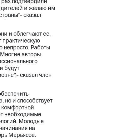
е раз подтвердили
едителей и желаю им
страны"- сказал
ни и облегчают ее.
т практическую
о непросто. Работы
 Многие авторы
ессионального
и будут
вне",- сказал член
обеспечить
, но и способствует
е комфортной
ает необходимые
ологий. Молодые
начинания на
орь Марьясов.