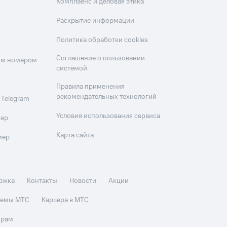
Комплаенс и деловая этика
Раскрытие информации
Политика обработки cookies
Соглашение о пользовании
оим номером
системой
Правила применения
рекомендательных технологий
 Telegram
Условия использования сервиса
мер
Карта сайта
мер
ржка
Контакты
Новости
Акции
стемы МТС
Карьера в МТС
орам