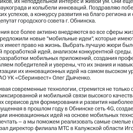
иков, их неподдельной интерес и живой ум. Они ещ
 наукограда и колыбели инноваций. Поздравляю поб
х успехов, а конкурсу развития на благо региона и 
епутат городского совета г. Обнинска.
ия все более активно внедряются во все сферы жиз
предложили новые "мобильные идеи", которые имею
их имеет право на жизнь. Выбрать лучшую жюри был
й проработкой идей, анализом конкурентной среды.
разработки мобильных приложений, создания проф
ляем победителей и уверены, что их знания и навык
изации их инновационных идей на самом высоком уро
АО УК «Сберинвест» Олег Дьяченко.
ивая современные технологии, стремится не только 
иксированной и мобильной связи высокого качества
х сервисов для формирования и развития наиболе
пущенная в прошлом году в Обнинске сеть 4G, созд
ции инновационных идей на основе мобильных техн
мечтать – а мы поможем реализовать самые смелые 
азал директор филиала МТС в Калужской области Иг