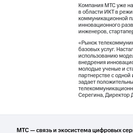
Компания МТС уже на
в области ИКТ в реж
коммуникационной пл
инновационного разв
инженеров, стартапер
«Рынок телекоммуник
базовых услуг. Наста
использованию модел
внедрения инновацион
молодые ученые и ст
партнерстве с одной
задает положительны
телекоммуникационно
Серегина, Директор 
МТС — связь и экосистема цифровых се