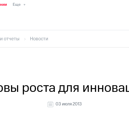
ании
Еще
ТС
Пресс-релизы
МТС о технологиях
ТС
История компании
Руководство региона
Правова
стижения
Интервью
Финансовая отчетность
Конта
 и отчеты
Новости
тивный секретарь
Раскрытие информации
Информа
ный кабинет акционера
Акционерный капитал
Конт
Порядок выкупа акций
Дивиденды
Рынок облигаци
 погашении именных облигаций
Другое
Регистрато
овы роста для иннова
03 июля 2013