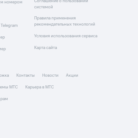
Соглашение о пользовании
оим номером
системой
Правила применения
рекомендательных технологий
 Telegram
Условия использования сервиса
мер
Карта сайта
мер
ржка
Контакты
Новости
Акции
стемы МТС
Карьера в МТС
орам