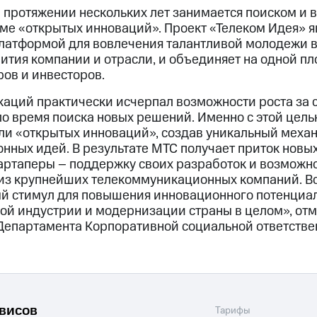
 протяжении нескольких лет занимается поиском и 
име «открытых инноваций». Проект «Телеком Идея» я
атформой для вовлечения талантливой молодежи в
ития компании и отрасли, и объединяет на одной п
ов и инвесторов.
аций практически исчерпал возможности роста за 
ло время поиска новых решений. Именно с этой цел
и «открытых инноваций», создав уникальный механ
ных идей. В результате МТС получает приток новых
артаперы – поддержку своих разработок и возможно
 из крупнейших телекоммуникационных компаний. Вс
й стимул для повышения инновационного потенциа
й индустрии и модернизации страны в целом», отм
Департамента Корпоративной социальной ответстве
рвисов
Тарифы