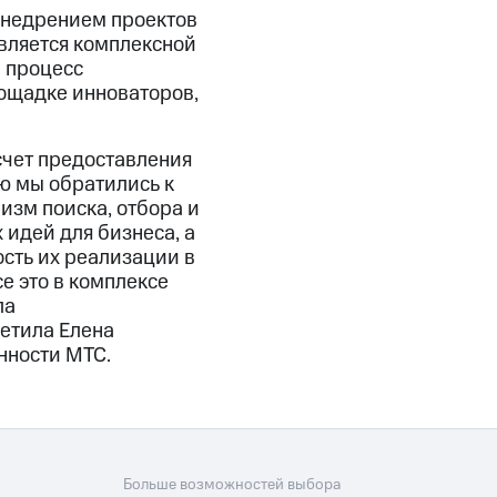
внедрением проектов
вляется комплексной
 процесс
лощадке инноваторов,
счет предоставления
ью мы обратились к
изм поиска, отбора и
 идей для бизнеса, а
сть их реализации в
е это в комплексе
ла
етила Елена
нности МТС.
Больше возможностей выбора