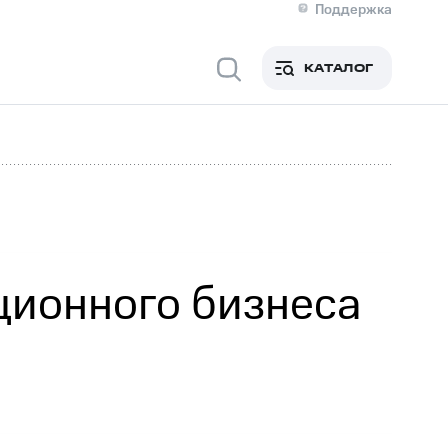
Поддержка
О МТС
я информация
Контакты
КАТАЛОГ
Медиа-центр
кты
Новости в регионе
Инвесторам и акционерам
ция акционерам
Документы
роль и аудит
Рынок акций
й
Описание
р
Реквизиты
Контакты
Устойчивое развитие
Комплаенс и деловая этика
На главную
ционного бизнеса