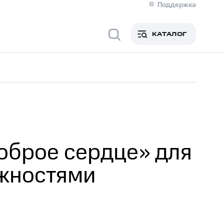
Поддержка
О МТС
я информация
Контакты
КАТАЛОГ
Медиа-центр
кты
Новости в регионе
Инвесторам и акционерам
ция акционерам
Документы
роль и аудит
Рынок акций
й
Описание
р
Реквизиты
Контакты
Устойчивое развитие
Комплаенс и деловая этика
На главную
оброе сердце» для
ожностями