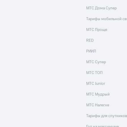
МТС Дома Супер
Тарифы мобильной св
МТС Проще
RED
РИИЛ
МТС Супер
МТС ТОП
МТС Junior
МТС Мудрый
МТС Налегке
Тарифы для спутников
Год на максимуме