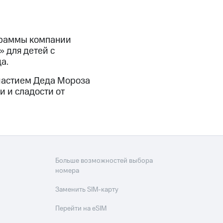
граммы компании
 для детей с
а.
участием Деда Мороза
и и сладости от
Больше возможностей выбора
номера
Заменить SIM-карту
Перейти на eSIM