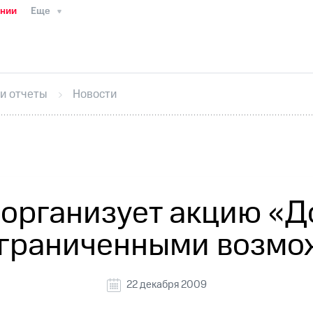
ании
Еще
ТС
Пресс-релизы
МТС о технологиях
ТС
История компании
Руководство региона
Правова
стижения
Интервью
Финансовая отчетность
Конта
 и отчеты
Новости
тивный секретарь
Раскрытие информации
Информа
ный кабинет акционера
Акционерный капитал
Конт
Порядок выкупа акций
Дивиденды
Рынок облигаци
 погашении именных облигаций
Другое
Регистрато
 организует акцию «Д
ограниченными возм
22 декабря 2009