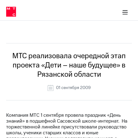
О
сторам и акционерам
Комплаенс и деловая этика
Устойчивое развитие
Медиа-центр
О МТС
О МТС
На главную
компании
О
компании
Стратегия
Стратегия
Все Новости
Карьера
в МТС
Карьера
в МТС
Пресс-
МТС реализовала очередной этап
релизы
История
проекта «Дети – наше будущее» в
компании
МТС
Рязанской области
о технологиях
Руководство
региона
01 сентября 2009
Правовая
информация
Контакты
Компания МТС 1 сентября провела праздник «День
знаний» в подшефной Сасовской школе-интернат. На
Медиа-центр
торжественной линейке присутствовали руководство
Пресс-
школы, ученики старших классов и юные
релизы