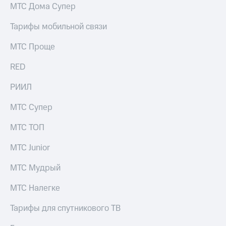
выкупа
МТС Дома Супер
акций
Дивиденды
Тарифы мобильной связи
Рынок
облигаций
МТС Проще
Описание
RED
Еврооблигации-2023
Уведомление
РИИЛ
о
погашении
МТС Супер
именных
облигаций
МТС ТОП
Другое
МТС Junior
Регистратор
Реквизиты
МТС Мудрый
Контакты
йчивое развитие
МТС Налегке
и деловая этика
На главную
Тарифы для спутникового ТВ