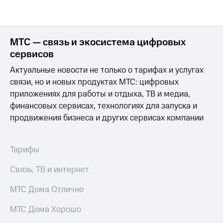
Раскрытие
информации
Информация
акционерам
Документы
МТС — связь и экосистема цифровых
ПАО
сервисов
"МТС"
Собрания
Актуальные новости не только о тарифах и услугах
акционеров
связи, но и новых продуктах МТС: цифровых
Личный
приложениях для работы и отдыха, ТВ и медиа,
кабинет
финансовых сервисах, технологиях для запуска и
акционера
Акционерный
продвижения бизнеса и других сервисах компании
капитал
Контроль
и
Тарифы
аудит
Рынок
Связь, ТВ и интернет
акций
МТС Дома Отлично
Описание
Программа
МТС Дома Хорошо
приобретения
Порядок