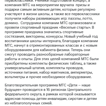
первоклассники. Ученики подготовили концерт, а
компания МТС на мероприятии вручила призы и
МТС
подарки самым активным детям, которые регулярно
о технологиях
участвуют в жизни школы, а также все первоклассники
получили наборы развивающих игр: паззлы, лотто,
Достижения
домино. Сотрудники компании МТС организовали и
провели спортивный праздник «Веселые старты». В
Интервью
программе праздника значились спортивные
состязания, викторины, конкурсы. Новый учебный год
Финансовая
воспитанники школы-интерната, благодаря компании
отчетность
МТС, начнут в отремонтированных классах и с новым
оборудованием для кабинета физики. Теперь они
Контакты
смогут проводить разнообразные лабораторные
работы и опыты. Для этих целей компанией МТС были
Новости
приобретены комплекты физических таблиц, а также
в
универсальный штатив, комплекты проводов,
регионе
источники питания, набор маятников, амперметры,
вольтметры и прочее необходимое оборудование.
м и акционерам
Корпоративное
Благотворительная программа МТС «Дети – наше
управление
будущее» проводится в 16 регионах Центрального
федерального округа, в рамках которой оказывается
Корпоративный
адресная помощь детям инвалидам, сиротам и детям
секретарь
из неблагополучных семей.