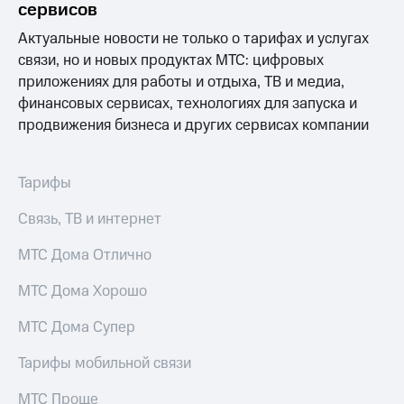
Раскрытие
сервисов
информации
Информация
Актуальные новости не только о тарифах и услугах
акционерам
связи, но и новых продуктах МТС: цифровых
Документы
приложениях для работы и отдыха, ТВ и медиа,
ПАО
финансовых сервисах, технологиях для запуска и
"МТС"
Собрания
продвижения бизнеса и других сервисах компании
акционеров
Личный
кабинет
Тарифы
акционера
Акционерный
Связь, ТВ и интернет
капитал
Контроль
МТС Дома Отлично
и
аудит
МТС Дома Хорошо
Рынок
акций
МТС Дома Супер
Описание
Тарифы мобильной связи
Программа
приобретения
Порядок
МТС Проще