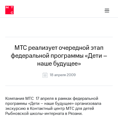
О
сторам и акционерам
Комплаенс и деловая этика
Устойчивое развитие
Медиа-центр
О МТС
О МТС
На главную
компании
О
компании
Стратегия
Стратегия
Все Новости
Карьера
в МТС
Карьера
в МТС
Пресс-
МТС реализует очередной этап
релизы
История
федеральной программы «Дети –
компании
МТС
наше будущее»
о технологиях
Руководство
региона
18 апреля 2009
Правовая
информация
Контакты
Компания МТС 17 апреля в рамках федеральной
программы «Дети – наше будущее» организовала
Медиа-центр
экскурсию в Контактный центр МТС для детей
Пресс-
Рыбновской школы-интерната в Рязани.
релизы