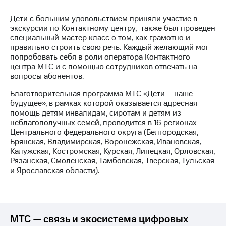
МТС
Дети с большим удовольствием приняли участие в
о технологиях
экскурсии по Контактному центру, также был проведен
специальный мастер класс о том, как грамотно и
Достижения
правильно строить свою речь. Каждый желающий мог
попробовать себя в роли оператора Контактного
Интервью
центра МТС и с помощью сотрудников отвечать на
вопросы абонентов.
Финансовая
отчетность
Благотворительная программа МТС «Дети – наше
будущее», в рамках которой оказывается адресная
Контакты
помощь детям инвалидам, сиротам и детям из
неблагополучных семей, проводится в 16 регионах
Новости
Центрального федерального округа (Белгородская,
в
Брянская, Владимирская, Воронежская, Ивановская,
регионе
Калужская, Костромская, Курская, Липецкая, Орловская,
Рязанская, Смоленская, Тамбовская, Тверская, Тульская
и Ярославская области).
м и акционерам
Корпоративное
управление
Корпоративный
МТС — связь и экосистема цифровых
секретарь