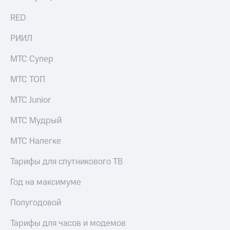
выкупа
акций
RED
Дивиденды
Рынок
РИИЛ
облигаций
МТС Супер
Описание
Еврооблигации-2023
МТС ТОП
Уведомление
о
МТС Junior
погашении
именных
МТС Мудрый
облигаций
Другое
МТС Налегке
Регистратор
Тарифы для спутникового ТВ
Реквизиты
Контакты
Год на максимуме
йчивое развитие
и деловая этика
Полугодовой
На главную
Тарифы для часов и модемов