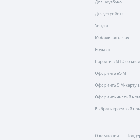
Для ноутбука
Для устройств
Услуги
Мобильная связь
Роуминг
Перейти в МТС со св
Оформить eSIM
Оформить SIM-карту в
Оформить чистый но
Выбрать красивый но
О компании
Подде