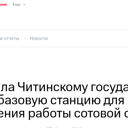
ании
Еще
ТС
Пресс-релизы
МТС о технологиях
ТС
История компании
Руководство региона
Правова
стижения
Интервью
Финансовая отчетность
Конта
 и отчеты
Новости
тивный секретарь
Раскрытие информации
Информа
ный кабинет акционера
Акционерный капитал
Конт
Порядок выкупа акций
Дивиденды
Рынок облигаци
 погашении именных облигаций
Другое
Регистрато
ла Читинскому госуд
базовую станцию для
ения работы сотовой 