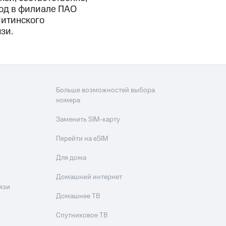
год в филиале ПАО
Читинского
зи.
Больше возможностей выбора
номера
Заменить SIM-карту
Перейти на eSIM
Для дома
Домашний интернет
язи
Домашнее ТВ
Спутниковое ТВ