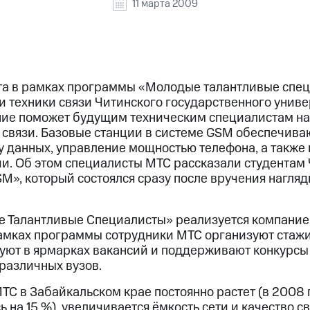
11 марта 2009
та в рамках программы «Молодые талантливые спец
и техники связи Читинского государственного унив
ие поможет будущим техническим специалистам на 
й связи. Базовые станции в системе GSM обеспечив
у данных, управление мощностью телефона, а также 
. Об этом специалисты МТС рассказали студентам 
M», который состоялся сразу после вручения нагляд
 Талантливые Специалисты» реализуется компание
рамках программы сотрудники МТС организуют стаж
твуют в ярмарках вакансий и поддерживают конкурсы
различных вузов.
ТС в Забайкальском крае постоянно растет (в 2008
 на 15 %), увеличивается ёмкость сети и качество св