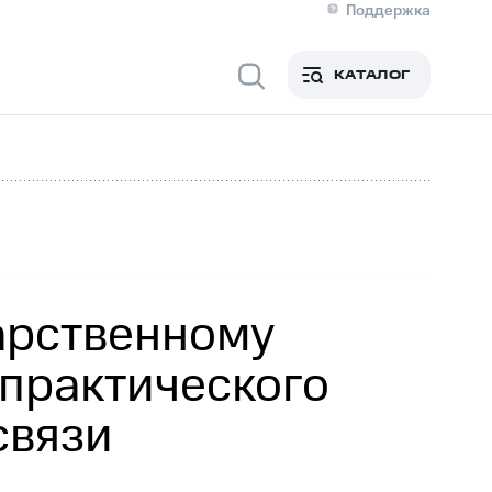
Поддержка
О МТС
я информация
Контакты
КАТАЛОГ
Медиа-центр
кты
Новости в регионе
Инвесторам и акционерам
ция акционерам
Документы
роль и аудит
Рынок акций
й
Описание
р
Реквизиты
Контакты
Устойчивое развитие
Комплаенс и деловая этика
На главную
арственному
 практического
связи