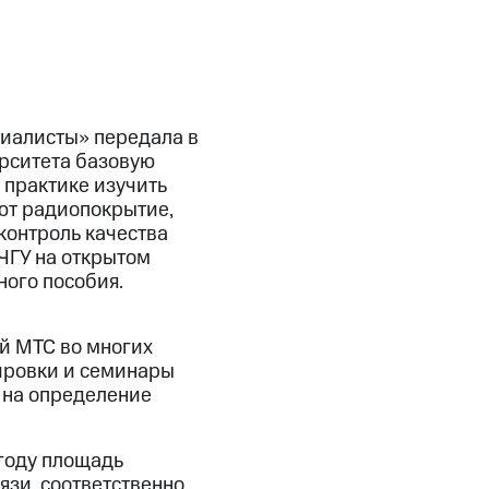
иалисты» передала в
ерситета базовую
практике изучить
ают радиопокрытие,
контроль качества
ЧГУ на открытом
ного пособия.
й МТС во многих
ировки и семинары
 на определение
 году площадь
язи, соответственно,