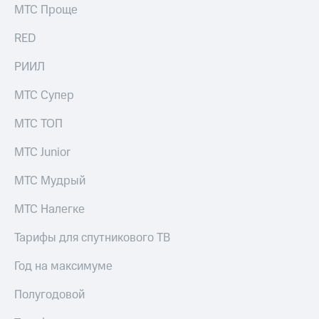
выкупа
МТС Проще
акций
Дивиденды
RED
Рынок
облигаций
РИИЛ
Описание
МТС Супер
Еврооблигации-2023
Уведомление
МТС ТОП
о
погашении
МТС Junior
именных
облигаций
МТС Мудрый
Другое
МТС Налегке
Регистратор
Реквизиты
Тарифы для спутникового ТВ
Контакты
йчивое развитие
Год на максимуме
и деловая этика
На главную
Полугодовой