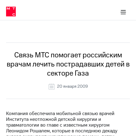
О
сторам и акционерам
Комплаенс и деловая этика
Устойчивое развитие
Медиа-центр
О МТС
О МТС
На главную
компании
О
компании
Стратегия
Стратегия
Все Новости
Карьера
в МТС
Карьера
в МТС
Пресс-
Связь МТС помогает российским
релизы
История
врачам лечить пострадавших детей в
компании
МТС
секторе Газа
о технологиях
Руководство
региона
20 января 2009
Правовая
информация
Контакты
Компания обеспечила мобильной связью врачей
Института неотложной детской хирургии и
Медиа-центр
травматологии во главе с известным хирургом
Пресс-
Леонидом Рошалем, которые в последнюю декаду
релизы