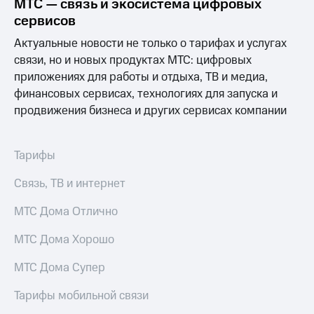
МТС — связь и экосистема цифровых
Раскрытие
информации
сервисов
Информация
акционерам
Актуальные новости не только о тарифах и услугах
Документы
связи, но и новых продуктах МТС: цифровых
ПАО
приложениях для работы и отдыха, ТВ и медиа,
"МТС"
финансовых сервисах, технологиях для запуска и
Собрания
акционеров
продвижения бизнеса и других сервисах компании
Личный
кабинет
акционера
Тарифы
Акционерный
капитал
Связь, ТВ и интернет
Контроль
и
МТС Дома Отлично
аудит
Рынок
МТС Дома Хорошо
акций
МТС Дома Супер
Описание
Программа
Тарифы мобильной связи
приобретения
Порядок