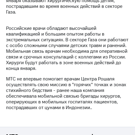
января оказывают хирургическую помощь детям,
пострадавшим во время военных действий в секторе
МТС
Газа.
о технологиях
Достижения
Российские врачи обладают высочайшей
квалификацией и большим опытом работы в
Интервью
экстремальных ситуациях. В секторе Газа они работают
с особо сложными случаями детских травм и ранений.
Финансовая
Мобильная связь врачам необходима для оперативной
отчетность
связи и срочных консультаций с коллегами из России.
Хирурги будут работать в зоне военных действий до
Контакты
конца января.
Новости
МТС не впервые помогает врачам Центра Рошаля
в
осуществлять свою миссию в "горячих" точках и зонах
регионе
стихийного бедствия - ранее наша компания
обеспечивала мобильной связью бригады хирургов,
оперирующих в мобильных госпиталях пациентов,
м и акционерам
Корпоративное
пострадавших от цунами в Индонезии..
управление
Корпоративный
секретарь