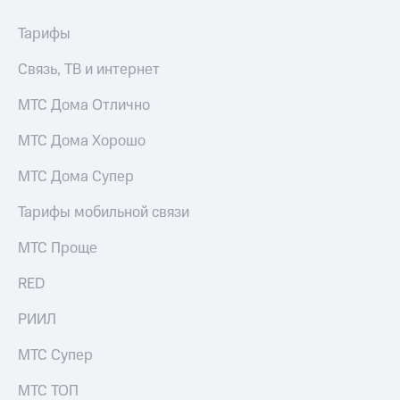
Раскрытие
информации
Тарифы
Информация
акционерам
Связь, ТВ и интернет
Документы
ПАО
МТС Дома Отлично
"МТС"
Собрания
акционеров
МТС Дома Хорошо
Личный
кабинет
МТС Дома Супер
акционера
Акционерный
Тарифы мобильной связи
капитал
Контроль
МТС Проще
и
аудит
RED
Рынок
акций
РИИЛ
Описание
МТС Супер
Программа
приобретения
МТС ТОП
Порядок