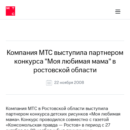
О
сторам и акционерам
Комплаенс и деловая этика
Устойчивое развитие
Медиа-центр
О МТС
О МТС
На главную
компании
О
компании
Стратегия
Стратегия
Все Новости
Карьера
в МТС
Карьера
в МТС
Пресс-
Компания МТС выступила партнером
релизы
История
конкурса "Моя любимая мама" в
компании
МТС
ростовской области
о технологиях
Руководство
региона
22 ноября 2008
Правовая
информация
Контакты
Компания МТС в Ростовской области выступила
партнером конкурса детских рисунков «Моя любимая
Медиа-центр
мама». Конкурс проводился совместно с газетой
Пресс-
«Комсомольская правда — Ростов» в период с 27
релизы