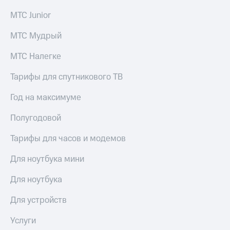
выкупа
МТС Junior
акций
Дивиденды
Рынок
МТС Мудрый
облигаций
МТС Налегке
Описание
Еврооблигации-2023
Тарифы для спутникового ТВ
Уведомление
о
Год на максимуме
погашении
именных
Полугодовой
облигаций
Другое
Тарифы для часов и модемов
Регистратор
Для ноутбука мини
Реквизиты
Контакты
Для ноутбука
йчивое развитие
и деловая этика
Для устройств
На главную
Услуги