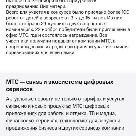
октября по 22 ноября и был приурочен к
празднованию Дня матери.
МТС
Всего для участия в конкурсе было прислано более 100
о технологиях
работ от детей в возрасте от 3-х до 15-ти лет. Из них
было отобрано 24 лучших в двух возрастных
Достижения
номинациях. 22 ноября победители были приглашены в
офис МТС, где и состоялось награждение. Все
Интервью
участники получили подарки от компании МТС, а
сопровождавшие их родители приняли участие в мини-
Финансовая
соревнованиях для всей семьи.
отчетность
Контакты
Новости
МТС — связь и экосистема цифровых
в
сервисов
регионе
Актуальные новости не только о тарифах и услугах
м и акционерам
связи, но и новых продуктах МТС: цифровых
Корпоративное
приложениях для работы и отдыха, ТВ и медиа,
управление
финансовых сервисах, технологиях для запуска и
Корпоративный
продвижения бизнеса и других сервисах компании
секретарь