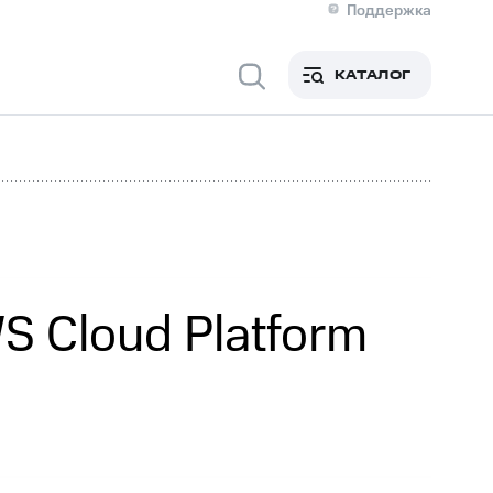
Поддержка
О МТС
я информация
Контакты
КАТАЛОГ
Медиа-центр
кты
Новости в регионе
Инвесторам и акционерам
ция акционерам
Документы
роль и аудит
Рынок акций
й
Описание
р
Реквизиты
Контакты
Устойчивое развитие
Комплаенс и деловая этика
На главную
 Cloud Platform