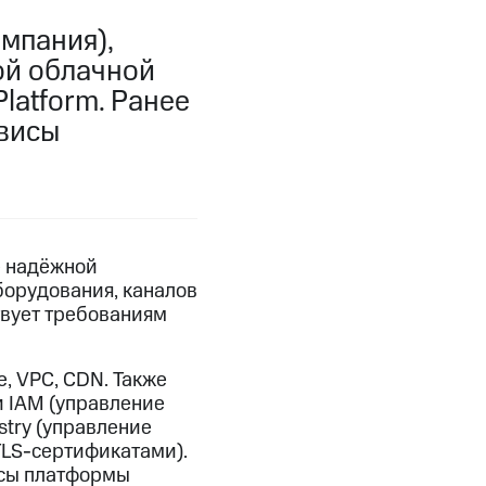
мпания),
ой облачной
atform. Ранее
рвисы
е надёжной
борудования, каналов
твует требованиям
, VPC, CDN. Также
и IAM (управление
stry (управление
TLS-сертификатами).
исы платформы