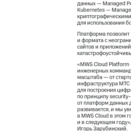
данных — Managed Po
Kubernetes — Manage
криптографическими 
для использования б
Платформа позволит 
и формата с неогран
сайтов и приложений
катастрофоустойчивы
«MWS Cloud Platform
инженерных комманд 
масштаба — от старт
инфраструктура МТС
для построения цифр
по принципу securit
от платформ данных 
развивается, и мы ув
в MWS Cloud в этом г
и в следующем году»
Игорь Зарубинский.