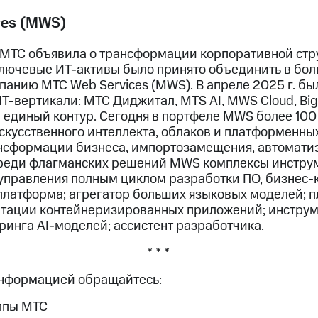
ces (MWS)
 МТС объявила о трансформации корпоративной стру
ключевые ИТ-активы было принято объединить в бо
панию МТС Web Services (MWS). В апреле 2025 г. б
-вертикали: МТС Диджитал, MTS AI, MWS Cloud, Big 
 единый контур. Сегодня в портфеле MWS более 100
искусственного интеллекта, облаков и платформенны
нсформации бизнеса, импортозамещения, автомати
реди флагманских решений MWS комплексы инструм
правления полным циклом разработки ПО, бизнес-
платформа; агрегатор больших языковых моделей; 
атации контейнеризированных приложений; инструме
ринга AI-моделей; ассистент разработчика.
* * *
информацией обращайтесь:
ппы МТС