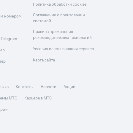
Политика обработки cookies
Соглашение о пользовании
оим номером
системой
Правила применения
рекомендательных технологий
 Telegram
Условия использования сервиса
мер
Карта сайта
мер
ржка
Контакты
Новости
Акции
стемы МТС
Карьера в МТС
орам