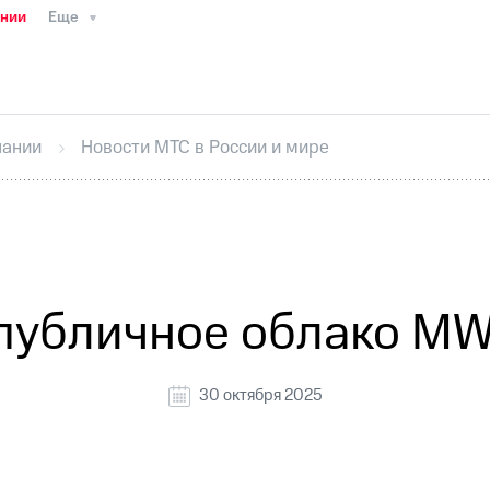
ании
Еще
ТС
Пресс-релизы
МТС о технологиях
ТС
История компании
Руководство региона
Правова
стижения
Интервью
Финансовая отчетность
Конта
пании
Новости МТС в России и мире
тивный секретарь
Раскрытие информации
Информа
ный кабинет акционера
Акционерный капитал
Конт
Порядок выкупа акций
Дивиденды
Рынок облигаци
 погашении именных облигаций
Другое
Регистрато
публичное облако MWS
30 октября 2025