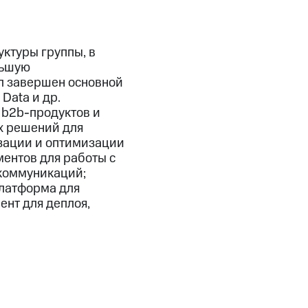
ктуры группы, в
льшую
ыл завершен основной
Data и др.
 b2b-продуктов и
х решений для
зации и оптимизации
ентов для работы с
коммуникаций;
платформа для
нт для деплоя,