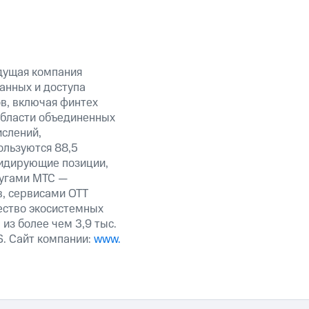
дущая компания
анных и доступа
ов, включая финтех
области объединенных
ислений,
ользуются 88,5
лидирующие позиции,
лугами МТС —
в, сервисами OTT
ество экосистемных
из более чем 3,9 тыс.
S. Сайт компании:
www.