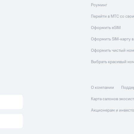
Роуминг
Перейти в МТС со св
Оформить eSIM
Оформить SIM-карту в
Оформить чистый но
Выбрать красивый но
О компании
Подде
Карта салонов экоси
Акционерам и инвест