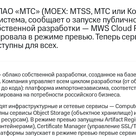
ПАО «МТС» (MOEX: MTSS, МТС или Ко
истема, сообщает о запуске публичн
ственной разработки — MWS Cloud Pl
ровала в режиме превью. Теперь се
тупны для всех.
— облако собственной разработки, созданное на баз
 Компания управляет всем циклом разработки (от о
в до кода): платформа импортонезависима, соответс
тирована на потребности российского бизнеса.
дят инфраструктурные и сетевые сервисы — Compute
ны сервисы Object Storage (объектное хранилище) 
ресурсам). В режиме превью запущены Artifact Regi
нтейнерами), Certificate Manager (управление SSL/
латформы запускает в режиме превью первые серв