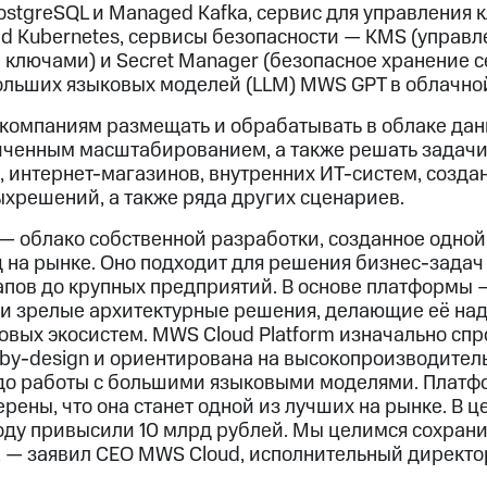
stgreSQL и Managed Kafka, сервис для управления 
d Kubernetes, сервисы безопасности — KMS (управл
ключами) и Secret Manager (безопасное хранение с
ольших языковых моделей (LLM) MWS GPT в облачно
компаниям размещать и обрабатывать в облаке да
иченным масштабированием, а также решать задач
, интернет-магазинов, внутренних ИТ-систем, созда
хрешений, а также ряда других сценариев.
 — облако собственной разработки, созданное одной
на рынке. Оно подходит для решения бизнес-задач
апов до крупных предприятий. В основе платформы 
 и зрелые архитектурные решения, делающие её н
овых экосистем. MWS Cloud Platform изначально сп
y-by-design и ориентирована на высокопроизводите
до работы с большими языковыми моделями. Платф
ерены, что она станет одной из лучших на рынке. В 
оду привысили 10 млрд рублей. Мы целимся сохрани
, — заявил CEO MWS Cloud, исполнительный директо