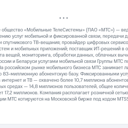
* * *
е общество «Мобильные ТелеСистемы» (ПАО «МТС») — ве
ению услуг мобильной и фиксированной связи, передачи д
 и спутникового ТВ-вещания; провайдер цифровых сервис
истем и мобильных приложений; поставщик ИТ-решений в 
та вещей, мониторинга, обработки данных, облачных выч
оссии и Беларуси услугами мобильной связи Группы МТС п
На российском рынке мобильного бизнеса МТС занимает 
ю 83-миллионную абонентскую базу. Фиксированными ус
 интернет и ТВ — охвачено более 10,7 миллиона абоненто
ных средах — 14,8 миллионов пользователей, общее колич
т 17,2 миллионов. Компания располагает розничной сетью 
кции МТС котируются на Московской бирже под кодом MTS