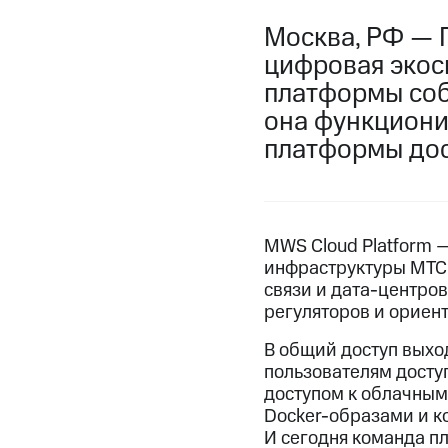
Москва, РФ — 
цифровая экос
платформы соб
она функциони
платформы дос
MWS Cloud Platform 
инфраструктуры МТС.
связи и дата-центро
регуляторов и ориен
В общий доступ выхо
пользователям доступ
доступом к облачным 
Docker-образами и ко
И сегодня команда п