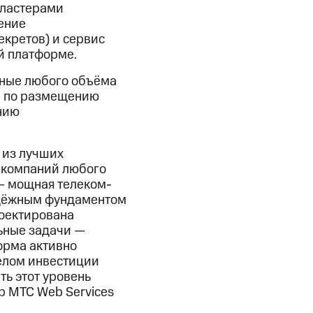
кластерами
ение
екретов) и сервис
й платформе.
нные любого объёма
и по размещению
нию
 из лучших
 компаний любого
— мощная телеком-
адёжным фундаментом
роектирована
льные задачи —
орма активно
целом инвестиции
ть этот уровень
р МТС Web Services