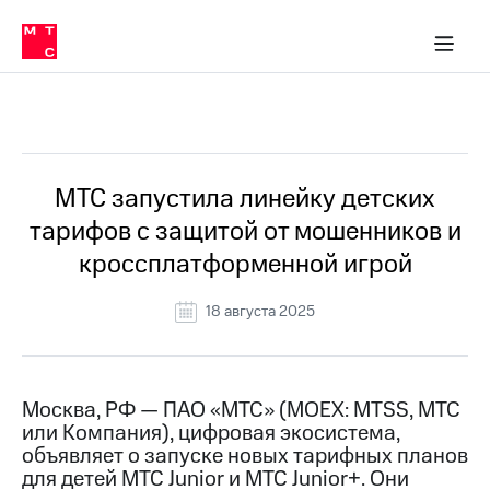
О
сторам и акционерам
Комплаенс и деловая этика
Устойчивое развитие
Медиа-центр
О МТС
О МТС
На главную
компании
О
компании
Стратегия
Стратегия
Все Новости
Карьера
в МТС
Карьера
в МТС
Пресс-
МТС запустила линейку детских
релизы
История
тарифов с защитой от мошенников и
компании
МТС
кроссплатформенной игрой
о технологиях
Руководство
региона
18 августа 2025
Правовая
информация
Контакты
Москва, РФ — ПАО «МТС» (MOEX: MTSS, МТС
или Компания), цифровая экосистема,
Медиа-центр
объявляет о запуске новых тарифных планов
Пресс-
для детей МТС Junior и МТС Junior+. Они
релизы