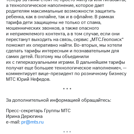
выкупа
а технологическое наполнение, которое дает
акций
родителям максимальные возможности защитить
Дивиденды
ребенка, как в онлайне, так и в офлайне. В рамках
Рынок
тарифа дети защищены не только от спама,
облигаций
мошеннических звонков, а также опасного
и неприемлемого контента, а в том случае, если они
Описание
перестанут выходить на связь, сервис „МТС.Геопоиск“
Еврооблигации-2023
поможет их оперативно найти. Во-вторых, мы хотели
Уведомление
сделать тарифы интересным и познавательным для
о
самих детей. Поэтому мы объединили
погашении
их с гиперказуальными играми. В дальнейшем тарифы
именных
получат еще большее технологическое наполнение», —
облигаций
комментирует вице-президент по розничному бизнесу
Другое
МТС Юрий Нефедов.
Регистратор
* * *
Реквизиты
Контакты
За дополнительной информацией обращайтесь:
йчивое развитие
Пресс-секретарь Группы МТС
и деловая этика
Ирина Дерюгина
На главную
e-mail:
pr@mts.ru
* * *