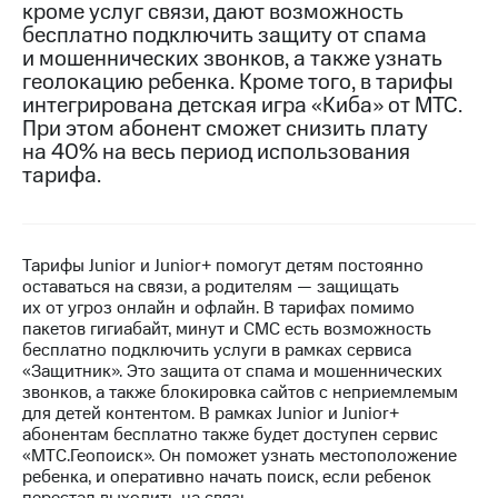
кроме услуг связи, дают возможность
бесплатно подключить защиту от спама
МТС
и мошеннических звонков, а также узнать
о технологиях
геолокацию ребенка. Кроме того, в тарифы
Достижения
интегрирована детская игра «Киба» от МТС.
При этом абонент сможет снизить плату
Интервью
на 40% на весь период использования
тарифа.
Финансовая
отчетность
Контакты
Тарифы Junior и Junior+ помогут детям постоянно
оставаться на связи, а родителям — защищать
Новости
их от угроз онлайн и офлайн. В тарифах помимо
в
пакетов гигиабайт, минут и СМС есть возможность
регионе
бесплатно подключить услуги в рамках сервиса
«Защитник». Это защита от спама и мошеннических
м и акционерам
звонков, а также блокировка сайтов с неприемлемым
Корпоративное
для детей контентом. В рамках Junior и Junior+
управление
абонентам бесплатно также будет доступен сервис
«МТС.Геопоиск». Он поможет узнать местоположение
Корпоративный
ребенка, и оперативно начать поиск, если ребенок
секретарь