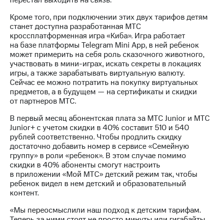
перестал выходить на связь.
Раскрытие
информации
Кроме того, при подключении этих двух тарифов детям
Информация
станет доступна разработанная МТС
акционерам
кроссплатформенная игра «Киба». Игра работает
Документы
на базе платформы Telegram Mini App, в ней ребенок
ПАО
может примерить на себя роль сказочного животного,
"МТС"
участвовать в мини-играх, искать секреты в локациях
Собрания
игры, а также зарабатывать виртуальную валюту.
акционеров
Сейчас ее можно потратить на покупку виртуальных
Личный
предметов, а в будущем — на сертификаты и скидки
кабинет
от партнеров МТС.
акционера
Акционерный
В первый месяц абонентская плата за МТС Junior и МТС
капитал
Junior+ с учетом скидки в 40% составит 510 и 540
Контроль
рублей соответственно. Чтобы продлить скидку
и
достаточно добавить номер в сервисе «Семейную
аудит
группу» в роли «ребенок». В этом случае помимо
Рынок
скидки в 40% абоненты смогут настроить
акций
в приложении «Мой МТС» детский режим так, чтобы
ребенок видел в нем детский и образовательный
Описание
контент.
Программа
приобретения
«Мы переосмыслили наш подход к детским тарифам.
Порядок
Теперь за ними стоят не просто минуты или гигабайты,