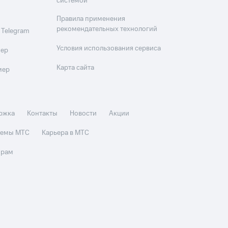
системой
Правила применения
рекомендательных технологий
 Telegram
Условия использования сервиса
мер
Карта сайта
мер
ржка
Контакты
Новости
Акции
стемы МТС
Карьера в МТС
орам