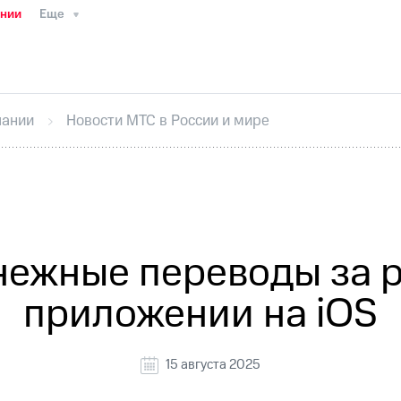
ании
Еще
ТС
Пресс-релизы
МТС о технологиях
ТС
История компании
Руководство региона
Правова
стижения
Интервью
Финансовая отчетность
Конта
пании
Новости МТС в России и мире
тивный секретарь
Раскрытие информации
Информа
ный кабинет акционера
Акционерный капитал
Конт
Порядок выкупа акций
Дивиденды
Рынок облигаци
 погашении именных облигаций
Другое
Регистрато
нежные переводы за 
приложении на iOS
15 августа 2025