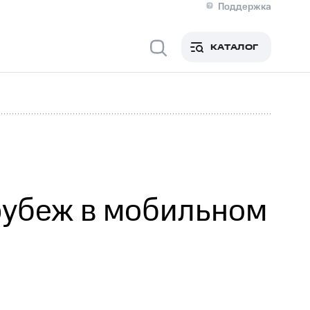
Поддержка
О МТС
я информация
Контакты
КАТАЛОГ
Медиа-центр
кты
Новости в регионе
Инвесторам и акционерам
ция акционерам
Документы
роль и аудит
Рынок акций
й
Описание
р
Реквизиты
Контакты
Устойчивое развитие
Комплаенс и деловая этика
На главную
рубеж в мобильном