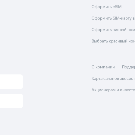
Оформить eSIM
Оформить SIM-карту в
Оформить чистый но
Выбрать красивый но
О компании
Подде
Карта салонов экоси
Акционерам и инвест