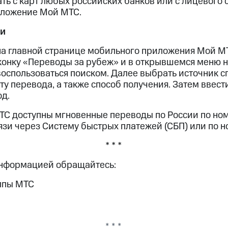
ть с карт любых российских банков или с лицевого 
иложение Мой МТС.
ги
на главной странице мобильного приложения Мой М
иконку «Переводы за рубеж» и в открывшемся меню н
оспользоваться поиском. Далее выбрать источник с
ту перевода, а также способ получения. Затем ввес
од.
С доступны мгновенные переводы по России по но
язи через Систему быстрых платежей (СБП) или по н
* * *
информацией обращайтесь:
ппы МТС
* * *