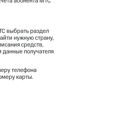
счета абонента МТС
ТС выбрать раздел
айти нужную страну,
писания средств,
ти данные получателя
меру телефона
омеру карты.