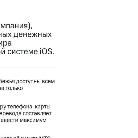
мпания),
тных денежных
ира
 системе iOS.
бежья доступны всем
а только
ру телефона, карты
еревода составляет
ревести максимум