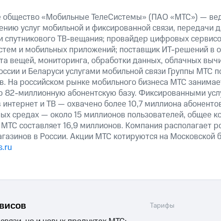
е общество «Мобильные ТелеСистемы» (ПАО «МТС») — ве
ению услуг мобильной и фиксированной связи, передачи д
 и спутникового ТВ-вещания; провайдер цифровых сервис
истем и мобильных приложений; поставщик ИТ-решений в 
та вещей, мониторинга, обработки данных, облачных выч
оссии и Беларуси услугами мобильной связи Группы МТС п
в. На российском рынке мобильного бизнеса МТС занима
ю 82-миллионную абонентскую базу. Фиксированными ус
 интернет и ТВ — охвачено более 10,7 миллиона абоненто
ных средах — около 15 миллионов пользователей, общее к
 МТС составляет 16,9 миллионов. Компания располагает р
агазинов в России. Акции МТС котируются на Московской
.ru
рвисов
Тарифы