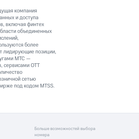
дущая компания
анных и доступа
ов, включая финтех
области объединенных
ислений,
ользуются более
ет лидирующие позиции,
лугами МТС —
в, сервисами OTT
оличество
озничной сетью
 бирже под кодом MTSS.
Больше возможностей выбора
номера