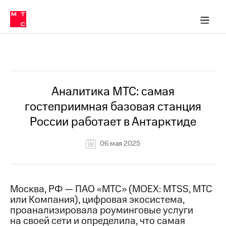
О
сторам и акционерам
Комплаенс и деловая этика
Устойчивое развитие
Медиа-центр
О МТС
О МТС
На главную
компании
О
компании
Стратегия
Стратегия
Все Новости
Карьера
в МТС
Карьера
в МТС
Пресс-
Аналитика МТС: самая
релизы
История
гостеприимная базовая станция
компании
МТС
России работает в Антарктиде
о технологиях
Руководство
региона
06 мая 2025
Правовая
информация
Контакты
Москва, РФ — ПАО «МТС» (MOEX: MTSS, МТС
или Компания), цифровая экосистема,
Медиа-центр
проанализировала роуминговые услуги
Пресс-
на своей сети и определила, что самая
релизы