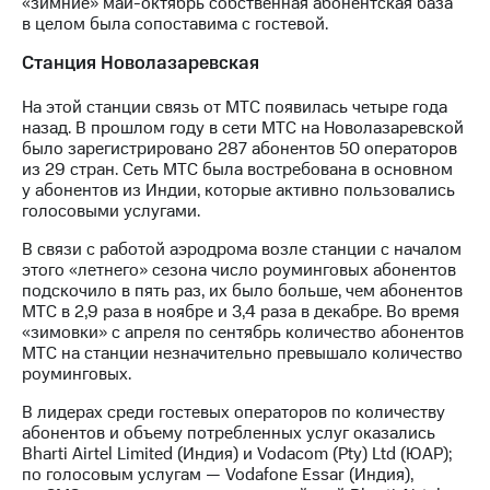
«зимние» май-октябрь собственная абонентская база
в целом была сопоставима с гостевой.
Станция Новолазаревская
На этой станции связь от МТС появилась четыре года
назад. В прошлом году в сети МТС на Новолазаревской
было зарегистрировано 287 абонентов 50 операторов
из 29 стран. Сеть МТС была востребована в основном
у абонентов из Индии, которые активно пользовались
голосовыми услугами.
В связи с работой аэродрома возле станции с началом
этого «летнего» сезона число роуминговых абонентов
подскочило в пять раз, их было больше, чем абонентов
МТС в 2,9 раза в ноябре и 3,4 раза в декабре. Во время
«зимовки» с апреля по сентябрь количество абонентов
МТС на станции незначительно превышало количество
роуминговых.
В лидерах среди гостевых операторов по количеству
абонентов и объему потребленных услуг оказались
Bharti Airtel Limited (Индия) и Vodacom (Pty) Ltd (ЮАР);
по голосовым услугам — Vodafone Essar (Индия),