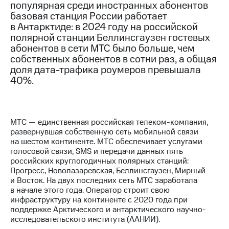
популярная среди иностранных абонентов
базовая станция России работает
МТС
в Антарктиде: в 2024 году на российской
о технологиях
полярной станции Беллинсгаузен гостевых
Достижения
абонентов в сети МТС было больше, чем
собственных абонентов в сотни раз, а общая
Интервью
доля дата-трафика роумеров превышала
40%.
Финансовая
отчетность
Контакты
МТС — единственная российская телеком-компания,
развернувшая собственную сеть мобильной связи
Новости
на шестом континенте. МТС обеспечивает услугами
в
голосовой связи, SMS и передачи данных пять
регионе
российских круглогодичных полярных станций:
Прогресс, Новолазаревская, Беллинсгаузен, Мирный
м и акционерам
и Восток. На двух последних сеть МТС заработала
Корпоративное
в начале этого года. Оператор строит свою
управление
инфраструктуру на континенте с 2020 года при
поддержке Арктического и антарктического научно-
Корпоративный
исследовательского института (ААНИИ).
секретарь