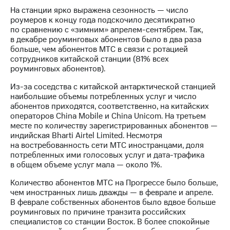
На станции ярко выражена сезонность — число
роумеров к концу года подскочило десятикратно
по сравнению с «зимним» апрелем-сентябрем. Так,
в декабре роуминговых абонентов было в два раза
больше, чем абонентов МТС в связи с ротацией
сотрудников китайской станции (81% всех
роуминговых абонентов).
Из-за соседства с китайской антарктической станцией
наибольшие объемы потребленных услуг и число
абонентов приходятся, соответственно, на китайских
операторов China Mobile и China Unicom. На третьем
месте по количеству зарегистрированных абонентов —
индийская Bharti Airtel Limited. Несмотря
на востребованность сети МТС иностранцами, доля
потребленных ими голосовых услуг и дата-трафика
в общем объеме услуг мала — около 1%.
Количество абонентов МТС на Прогрессе было больше,
чем иностранных лишь дважды — в феврале и апреле.
В феврале собственных абонентов было вдвое больше
роуминговых по причине транзита российских
специалистов со станции Восток. В более спокойные