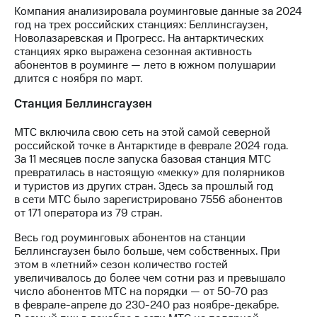
Раскрытие
Компания анализировала роуминговые данные за 2024
информации
год на трех российских станциях: Беллинсгаузен,
Информация
Новолазаревская и Прогресс. На антарктических
акционерам
станциях ярко выражена сезонная активность
Документы
абонентов в роуминге — лето в южном полушарии
ПАО
длится с ноября по март.
"МТС"
Собрания
Станция Беллинсгаузен
акционеров
Личный
МТС включила свою сеть на этой самой северной
кабинет
российской точке в Антарктиде в феврале 2024 года.
акционера
За 11 месяцев после запуска базовая станция МТС
Акционерный
превратилась в настоящую «мекку» для полярников
капитал
и туристов из других стран. Здесь за прошлый год
Контроль
в сети МТС было зарегистрировано 7556 абонентов
и
от 171 оператора из 79 стран.
аудит
Рынок
Весь год роуминговых абонентов на станции
акций
Беллинсгаузен было больше, чем собственных. При
этом в «летний» сезон количество гостей
Описание
увеличивалось до более чем сотни раз и превышало
Программа
число абонентов МТС на порядки — от 50-70 раз
приобретения
в феврале-апреле до 230-240 раз ноябре-декабре.
Порядок