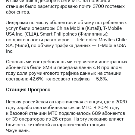
В самый пик в декабре в сети МТС на полярной
выкупа
станции было зарегистрировано почти 3700 гостевых
акций
абонентов.
Дивиденды
Рынок
Лидерами по числу абонентов и объему потребленных
облигаций
услуг были операторы China Mobile (Китай), T-Mobile
USA Inc. (США), Smart Philippines (Филиппины);
Описание
по длительности разговоров — Telefonica Moviles Chile
Еврооблигации-2023
S.A. (Чили), по объему трафика данных — T-Mobile USA
Уведомление
Inc.
о
погашении
Основными востребованными сервисами иностранных
именных
абонентов были SMS и передача данных. В прошлом
облигаций
году доля роумингового трафика данных на станции
Другое
составила 42,6%, голосового трафика — 5,6%.
Регистратор
Станция Прогресс
Реквизиты
Контакты
Первая российская антарктическая станция, где в 2020
йчивое развитие
году заработала мобильная связь МТС. В 2024 году
и деловая этика
к базовой станции МТС подключалось 689 абонентов
от 39 операторов из 26 стран. На эту локацию влияет
На главную
близость китайской антарктической станции
Чжуншань.