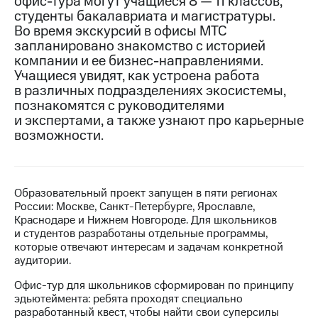
офис-тура могут учащиеся 8 — 11 классов,
студенты бакалавриата и магистратуры.
МТС
Во время экскурсий в офисы МТС
о технологиях
запланировано знакомство с историей
компании и ее бизнес-направлениями.
Достижения
Учащиеся увидят, как устроена работа
в различных подразделениях экосистемы,
Интервью
познакомятся с руководителями
Финансовая
и экспертами, а также узнают про карьерные
отчетность
возможности.
Контакты
Новости
Образовательный проект запущен в пяти регионах
в
России: Москве, Санкт-Петербурге, Ярославле,
регионе
Краснодаре и Нижнем Новгороде. Для школьников
и студентов разработаны отдельные программы,
м и акционерам
которые отвечают интересам и задачам конкретной
Корпоративное
аудитории.
управление
Офис-тур для школьников сформирован по принципу
Корпоративный
эдьютеймента: ребята проходят специально
секретарь
разработанный квест, чтобы найти свои суперсилы