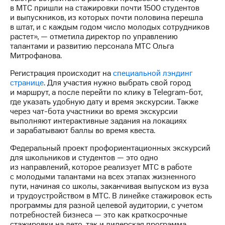
выкупа
в МТС пришли на стажировки почти 1500 студентов
акций
и выпускников, из которых почти половина перешла
Дивиденды
в штат, и с каждым годом число молодых сотрудников
Рынок
растет», — отметила директор по управлению
облигаций
талантами и развитию персонала МТС Ольга
Митрофанова.
Описание
Еврооблигации-2023
Регистрация происходит на
специальной лэндинг
Уведомление
странице
. Для участия нужно выбрать свой город
о
и маршрут, а после перейти по клику в Telegram-бот,
погашении
где указать удобную дату и время экскурсии. Также
именных
через чат-бота участники во время экскурсии
облигаций
выполняют интерактивные задания на локациях
Другое
и зарабатывают баллы во время квеста.
Федеральный проект профориентационных экскурсий
Регистратор
для школьников и студентов — это одно
Реквизиты
из направлений, которое реализует МТС в работе
Контакты
с молодыми талантами на всех этапах жизненного
йчивое развитие
пути, начиная со школы, заканчивая выпуском из вуза
и деловая этика
и трудоустройством в МТС. В линейке стажировок есть
На главную
программы для разной целевой аудитории, с учетом
потребностей бизнеса — это как краткосрочные
стажировки на лето, так и лидерская программа.