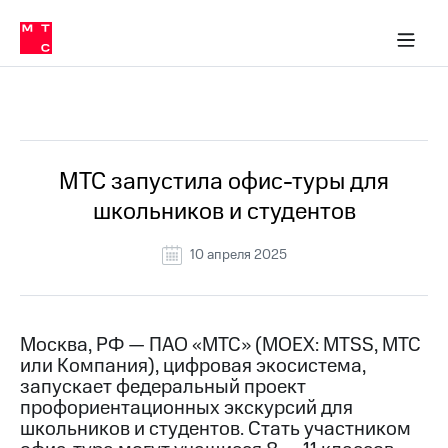
О
сторам и акционерам
Комплаенс и деловая этика
Устойчивое развитие
Медиа-центр
О МТС
О МТС
На главную
компании
О
компании
Стратегия
Стратегия
Все Новости
Карьера
в МТС
Карьера
в МТС
Пресс-
МТС запустила офис-туры для
релизы
История
школьников и студентов
компании
МТС
о технологиях
Руководство
10 апреля 2025
региона
Правовая
информация
Москва, РФ — ПАО «МТС» (MOEX: MTSS, МТС
или Компания), цифровая экосистема,
Контакты
запускает федеральный проект
профориентационных экскурсий для
Медиа-центр
Пресс-
школьников и студентов. Стать участником
релизы