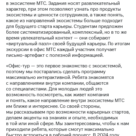
Раскрытие
в экосистеме МТС. Задания носят развлекательный
информации
характер, при этом позволяют узнать про продукты
Информация
экосистемы и ценности сотрудников, а также понять,
акционерам
какое из направлений экосистемы больше подходит
Документы
для будущего старта карьеры. Студентам предложен
ПАО
более систематизированный, комплексный, но в то же
"МТС"
время увлекательный контент — они собирают
Собрания
«виртуальный пазл» своей будущей карьеры. По итогам
акционеров
экскурсии в офис МТС каждый участник получает
Личный
письмо-артефакт с полезной информацией.
кабинет
акционера
«Офис-тур — это первое знакомство с экосистемой,
Акционерный
поэтому мы постарались сделать программу
капитал
максимально интерактивной. Ребята знакомятся
Контроль
с направлениями внутри компании, общаются
и
со специалистами. Для молодых людей это
аудит
возможность посмотреть, как живет компания
Рынок
и понять, какое направление внутри экосистемы МТС
акций
им ближе и интереснее. Со своей стороны,
мы рассказываем про возможности карьерных стартов,
Описание
делаем акценты на знаниях и опыте, необходимых
Программа
в той или иной сфере. Мы заинтересованы, чтобы к нам
приобретения
приходили ребята, которые смогут максимально
Порядок
быстро встроиться в рабочий процесс. В 2024 году