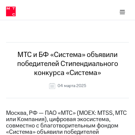
О
сторам и акционерам
Комплаенс и деловая этика
Устойчивое развитие
Медиа-центр
О МТС
О МТС
На главную
компании
О
компании
Стратегия
Стратегия
Все Новости
Карьера
в МТС
Карьера
в МТС
Пресс-
МТС и БФ «Система» объявили
релизы
История
победителей Стипендиального
компании
МТС
конкурса «Система»
о технологиях
Руководство
региона
04 марта 2025
Правовая
информация
Контакты
Москва, РФ — ПАО «МТС» (MOEX: MTSS, МТС
или Компания), цифровая экосистема,
Медиа-центр
совместно с благотворительным фондом
Пресс-
«Система» объявили победителей
релизы