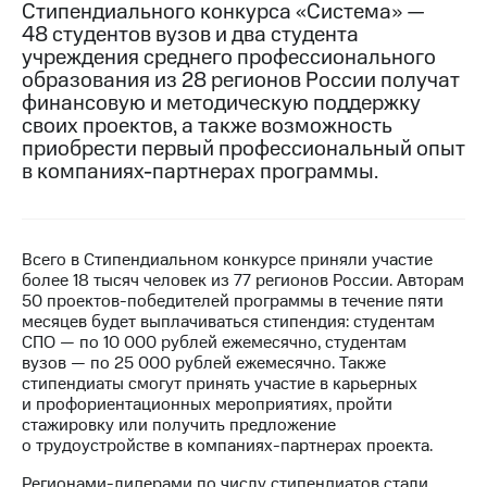
Стипендиального конкурса «Система» —
48 студентов вузов и два студента
МТС
учреждения среднего профессионального
о технологиях
образования из 28 регионов России получат
Достижения
финансовую и методическую поддержку
своих проектов, а также возможность
Интервью
приобрести первый профессиональный опыт
в компаниях-партнерах программы.
Финансовая
отчетность
Контакты
Всего в Стипендиальном конкурсе приняли участие
более 18 тысяч человек из 77 регионов России. Авторам
Новости
50 проектов-победителей программы в течение пяти
в
месяцев будет выплачиваться стипендия: студентам
регионе
СПО — по 10 000 рублей ежемесячно, студентам
вузов — по 25 000 рублей ежемесячно. Также
м и акционерам
стипендиаты смогут принять участие в карьерных
Корпоративное
и профориентационных мероприятиях, пройти
управление
стажировку или получить предложение
о трудоустройстве в компаниях-партнерах проекта.
Корпоративный
секретарь
Регионами-лидерами по числу стипендиатов стали