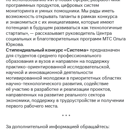
выкупа
программных продуктов, цифровых систем
акций
мониторинга и умных помощники. Мы рады иметь
Дивиденды
возможность открывать таланты в рамках конкурса
Рынок
и знакомиться с их инициативами, которые имеют
облигаций
потенциал в будущем развиваться как технологичные
стартапы», — рассказывает руководитель Центра
Описание
социальных и благотворительных программ МТС Ольга
Еврооблигации-2023
Юркова.
Уведомление
Стипендиальный конкурс «Система»
предназначен
о
для студентов среднего профессионального
погашении
образования и вузов и направлен на поддержку
именных
практико-ориентированной исследовательской,
облигаций
научной и инновационной деятельности
Другое
мотивированной молодежи в приоритетных областях
научно-технологического развития, содействие
Регистратор
её участию в разработке и реализации проектов,
Реквизиты
направленных на развитие реального сектора
Контакты
экономики, поддержку в трудоустройстве и получении
йчивое развитие
первого рабочего места.
и деловая этика
* * *
На главную
За дополнительной информацией обращайтесь: