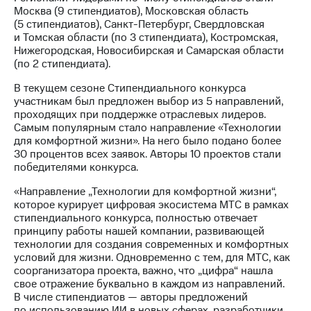
Раскрытие
Москва (9 стипендиатов), Московская область
информации
(5 стипендиатов), Санкт-Петербург, Свердловская
Информация
и Томская области (по 3 стипендиата), Костромская,
акционерам
Нижегородская, Новосибирская и Самарская области
Документы
(по 2 стипендиата).
ПАО
"МТС"
В текущем сезоне Стипендиального конкурса
Собрания
участникам был предложен выбор из 5 направлений,
акционеров
проходящих при поддержке отраслевых лидеров.
Личный
Самым популярным стало направление «Технологии
кабинет
для комфортной жизни». На него было подано более
акционера
30 процентов всех заявок. Авторы 10 проектов стали
Акционерный
победителями конкурса.
капитал
Контроль
«Направление „Технологии для комфортной жизни“,
и
которое курирует цифровая экосистема МТС в рамках
аудит
стипендиального конкурса, полностью отвечает
Рынок
принципу работы нашей компании, развивающей
акций
технологии для создания современных и комфортных
условий для жизни. Одновременно с тем, для МТС, как
Описание
соорганизатора проекта, важно, что „цифра“ нашла
Программа
свое отражение буквально в каждом из направлений.
приобретения
В числе стипендиатов — авторы предложений
Порядок
по использованию ИИ в новых сферах, разработчики