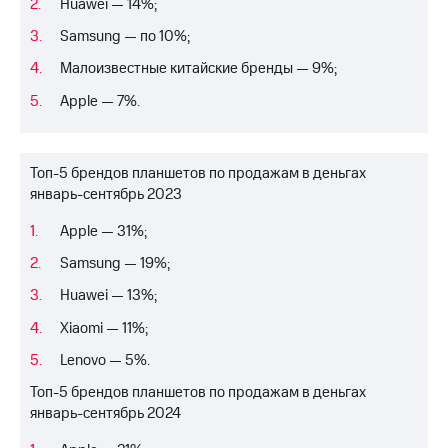
Huawei — 14%;
выкупа
акций
Samsung — по 10%;
Дивиденды
Рынок
Малоизвестные китайские бренды — 9%;
облигаций
Apple — 7%.
Описание
Еврооблигации-2023
Уведомление
Топ-5 брендов планшетов по продажам в деньгах
о
январь-сентябрь 2023
погашении
именных
Apple — 31%;
облигаций
Другое
Samsung — 19%;
Huawei — 13%;
Регистратор
Реквизиты
Xiaomi — 11%;
Контакты
йчивое развитие
Lenovo — 5%.
и деловая этика
Топ-5 брендов планшетов по продажам в деньгах
На главную
январь-сентябрь 2024