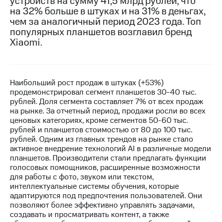
устройств на сумму 41,5 млрд рублей, что
на 32% больше в штуках и на 31% в деньгах,
МТС
чем за аналогичный период 2023 года. Топ
о технологиях
популярных планшетов возглавил бренд
Xiaomi.
Достижения
Интервью
Финансовая
Наибольший рост продаж в штуках (+53%)
отчетность
продемонстрировал сегмент планшетов 30-40 тыс.
рублей. Доля сегмента составляет 7% от всех продаж
Контакты
на рынке. За отчетный период, продажи росли во всех
ценовых категориях, кроме сегментов 50-60 тыс.
Новости
рублей и планшетов стоимостью от 80 до 100 тыс.
в
рублей. Одним из главных трендов на рынке стало
регионе
активное внедрение технологий AI в различные модели
планшетов. Производители стали предлагать функции
голосовых помощников, расширенные возможности
м и акционерам
Корпоративное
для работы с фото, звуком или текстом,
управление
интеллектуальные системы обучения, которые
адаптируются под предпочтения пользователей. Они
Корпоративный
позволяют более эффективно управлять задачами,
секретарь
создавать и просматривать контент, а также