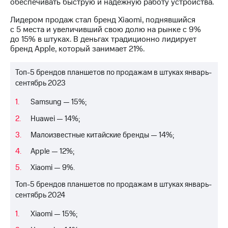
Раскрытие
обеспечивать быструю и надежную работу устройства.
информации
Лидером продаж стал бренд Xiaomi, поднявшийся
Информация
с 5 места и увеличивший свою долю на рынке с 9%
акционерам
до 15% в штуках. В деньгах традиционно лидирует
Документы
бренд Apple, который занимает 21%.
ПАО
"МТС"
Собрания
Топ-5 брендов планшетов по продажам в штуках январь-
акционеров
сентябрь 2023
Личный
кабинет
Samsung — 15%;
акционера
Акционерный
Huawei — 14%;
капитал
Малоизвестные китайские бренды — 14%;
Контроль
и
Apple — 12%;
аудит
Рынок
Xiaomi — 9%.
акций
Топ-5 брендов планшетов по продажам в штуках январь-
сентябрь 2024
Описание
Программа
Xiaomi — 15%;
приобретения
Порядок