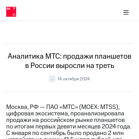
О
сторам и акционерам
Комплаенс и деловая этика
Устойчивое развитие
Медиа-центр
О МТС
О МТС
На главную
компании
О
компании
Стратегия
Стратегия
Все Новости
Карьера
в МТС
Карьера
в МТС
Пресс-
Аналитика МТС: продажи планшетов
релизы
История
в России выросли на треть
компании
МТС
о технологиях
Руководство
14 октября 2024
региона
Правовая
информация
Москва, РФ — ПАО «МТС» (MOEX: MTSS),
цифровая экосистема, проанализировала
Контакты
продажи на российском рынке планшетов
по итогам первых девяти месяцев 2024 года.
Медиа-центр
Пресс-
С января по сентябрь было продано 2 млн
релизы