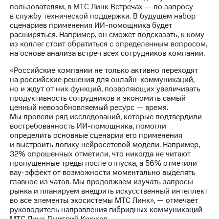
выкупа
пользователям, в МТС Линк Встречах — по запросу
акций
в службу технической поддержки. В будущем набор
Дивиденды
сценариев применения ИИ-помощника будет
Рынок
расширяться. Например, он сможет подсказать, к кому
облигаций
из коллег стоит обратиться с определенным вопросом,
на основе анализа встреч всех сотрудников компании.
Описание
«Российские компании не только активно переходят
Еврооблигации-2023
на российские решения для онлайн-коммуникаций,
Уведомление
но и ждут от них функций, позволяющих увеличивать
о
продуктивность сотрудников и экономить самый
погашении
ценный невозобновляемый ресурс — время.
именных
Мы провели ряд исследований, которые подтвердили
облигаций
востребованность ИИ-помощника, помогли
Другое
определить основные сценарии его применения
и выстроить логику нейросетевой модели. Например,
Регистратор
32% опрошенных отметили, что никогда не читают
Реквизиты
пропущенные треды после отпуска, а 56% отметили
Контакты
вау-эффект от возможности моментально выделять
йчивое развитие
главное из чатов. Мы продолжаем изучать запросы
и деловая этика
рынка и планируем внедрить искусственный интеллект
На главную
во все элементы экосистемы МТС Линк», — отмечает
руководитель направления гибридных коммуникаций