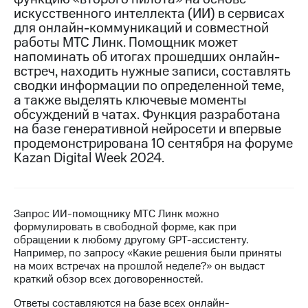
искусственного интеллекта (ИИ) в сервисах
МТС
для онлайн-коммуникаций и совместной
о технологиях
работы МТС Линк. Помощник может
напоминать об итогах прошедших онлайн-
Достижения
встреч, находить нужные записи, составлять
сводки информации по определенной теме,
Интервью
а также выделять ключевые моменты
обсуждений в чатах. Функция разработана
Финансовая
отчетность
на базе генеративной нейросети и впервые
продемонстрирована 10 сентября на форуме
Контакты
Kazan Digital Week 2024.
Новости
в
регионе
Запрос ИИ-помощнику МТС Линк можно
формулировать в свободной форме, как при
м и акционерам
обращении к любому другому GPT-ассистенту.
Корпоративное
Например, по запросу «Какие решения были приняты
управление
на моих встречах на прошлой неделе?» он выдаст
краткий обзор всех договоренностей.
Корпоративный
секретарь
Ответы составляются на базе всех онлайн-