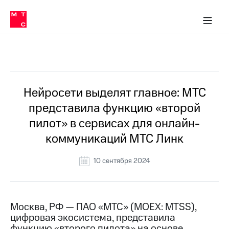
О
сторам и акционерам
Комплаенс и деловая этика
Устойчивое развитие
Медиа-центр
О МТС
О МТС
На главную
компании
О
компании
Стратегия
Стратегия
Все Новости
Карьера
в МТС
Карьера
в МТС
Пресс-
Нейросети выделят главное: МТС
релизы
История
представила функцию «второй
компании
МТС
пилот» в сервисах для онлайн-
о технологиях
Руководство
коммуникаций МТС Линк
региона
Правовая
10 сентября 2024
информация
Контакты
Москва, РФ — ПАО «МТС» (MOEX: MTSS),
Медиа-центр
цифровая экосистема, представила
Пресс-
релизы
функцию «второго пилота» на основе