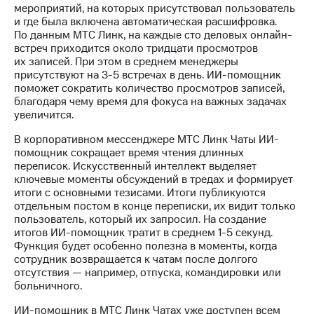
Раскрытие
мероприятий, на которых присутствовал пользователь
информации
и где была включена автоматическая расшифровка.
Информация
По данным МТС Линк, на каждые сто деловых онлайн-
акционерам
встреч приходится около тридцати просмотров
Документы
их записей. При этом в среднем менеджеры
ПАО
присутствуют на 3-5 встречах в день. ИИ-помощник
"МТС"
поможет сократить количество просмотров записей,
Собрания
благодаря чему время для фокуса на важных задачах
акционеров
увеличится.
Личный
кабинет
В корпоративном мессенджере МТС Линк Чаты ИИ-
акционера
помощник сокращает время чтения длинных
Акционерный
переписок. Искусственный интеллект выделяет
капитал
ключевые моменты обсуждений в тредах и формирует
Контроль
итоги с основными тезисами. Итоги публикуются
и
отдельным постом в конце переписки, их видит только
аудит
пользователь, который их запросил. На создание
Рынок
итогов ИИ-помощник тратит в среднем 1-5 секунд.
акций
Функция будет особенно полезна в моменты, когда
сотрудник возвращается к чатам после долгого
Описание
отсутствия — например, отпуска, командировки или
Программа
больничного.
приобретения
Порядок
ИИ-помощник в МТС Линк Чатах уже доступен всем