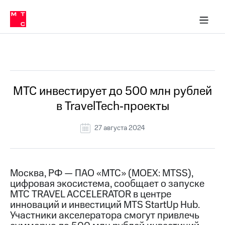
О
сторам и акционерам
Комплаенс и деловая этика
Устойчивое развитие
Медиа-центр
О МТС
О МТС
На главную
компании
О
компании
Стратегия
Стратегия
Все Новости
Карьера
в МТС
Карьера
в МТС
Пресс-
МТС инвестирует до 500 млн рублей
релизы
История
в TravelTech‑проекты
компании
МТС
о технологиях
Руководство
27 августа 2024
региона
Правовая
информация
Москва, РФ — ПАО «МТС» (MOEX: MTSS),
цифровая экосистема, сообщает о запуске
Контакты
МТС TRAVEL ACCELERATOR в центре
инноваций и инвестиций MTS StartUp Hub.
Медиа-центр
Пресс-
Участники акселератора смогут привлечь
релизы