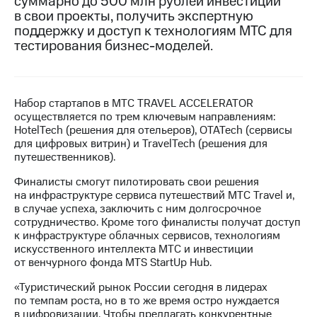
суммарно до 500 млн рублей инвестиций
в свои проекты, получить экспертную
МТС
поддержку и доступ к технологиям МТС для
о технологиях
тестирования бизнес-моделей.
Достижения
Интервью
Набор стартапов в МТС TRAVEL ACCELERATOR
осуществляется по трем ключевым направлениям:
Финансовая
HotelTech (решения для отельеров), OTATech (сервисы
отчетность
для цифровых витрин) и TravelTech (решения для
путешественников).
Контакты
Финалисты смогут пилотировать свои решения
Новости
на инфраструктуре сервиса путешествий МТС Travel и,
в
в случае успеха, заключить с ним долгосрочное
регионе
сотрудничество. Кроме того финалисты получат доступ
к инфраструктуре облачных сервисов, технологиям
м и акционерам
искусственного интеллекта МТС и инвестиции
Корпоративное
от венчурного фонда MTS StartUp Hub.
управление
«Туристический рынок России сегодня в лидерах
Корпоративный
по темпам роста, но в то же время остро нуждается
секретарь
в цифровизации. Чтобы предлагать конкурентные