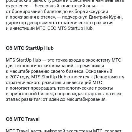
российский рынок туризма и обеспечить нам seamless
выкупа
experience — бесшовный клиентский опыт —
акций
от бронирования билетов до выбора экскурсии
Дивиденды
и проживания в отеле», — подчеркнул Дмитрий Курин,
Рынок
директор департамента стратегического развития
облигаций
и инвестиций МТС, CEO MTS StartUp Hub.
Описание
Еврооблигации-2023
Об МТС StartUp Hub
Уведомление
о
погашении
MTS StartUp Hub — это точка входа в экосистему МТС
именных
для технологических компаний, стремящихся
облигаций
к масштабированию своего бизнеса. Основанный
Другое
в 2017 году, MTS StartUp Hub относится к Департаменту
стратегического развития и инвестиций МТС
Регистратор
и помогает превращать технологические проекты
Реквизиты
в прибыльный бизнес, сопровождая стартапы на всех
Контакты
этапах развития: от идеи до масштабирования.
йчивое развитие
и деловая этика
На главную
Об МТС Travel
МТС Travel, часть цифровой экосистемы МТС, создает