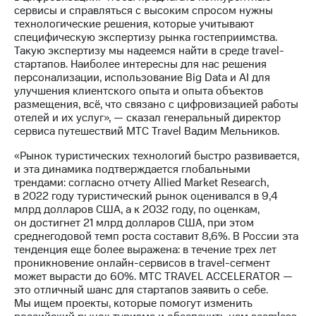
Раскрытие
сервисы и справляться с высоким спросом нужны
информации
технологические решения, которые учитывают
Информация
специфическую экспертизу рынка гостеприимства.
акционерам
Такую экспертизу мы надеемся найти в среде travel-
Документы
стартапов. Наиболее интересны для нас решения
ПАО
персонализации, использование Big Data и AI для
"МТС"
улучшения клиентского опыта и опыта объектов
Собрания
размещения, всё, что связано с цифровизацией работы
акционеров
отелей и их услуг», — сказал генеральный директор
Личный
сервиса путешествий МТС Travel Вадим Мельников.
кабинет
акционера
«Рынок туристических технологий быстро развивается,
Акционерный
и эта динамика подтверждается глобальными
капитал
трендами: согласно отчету Allied Market Research,
Контроль
в 2022 году туристический рынок оценивался в 9,4
и
млрд долларов США, а к 2032 году, по оценкам,
аудит
он достигнет 21 млрд долларов США, при этом
Рынок
среднегодовой темп роста составит 8,6%. В России эта
акций
тенденция еще более выражена: в течение трех лет
проникновение онлайн-сервисов в travel-сегмент
Описание
может вырасти до 60%. МТС TRAVEL ACCELERATOR —
Программа
это отличный шанс для стартапов заявить о себе.
приобретения
Мы ищем проекты, которые помогут изменить
Порядок