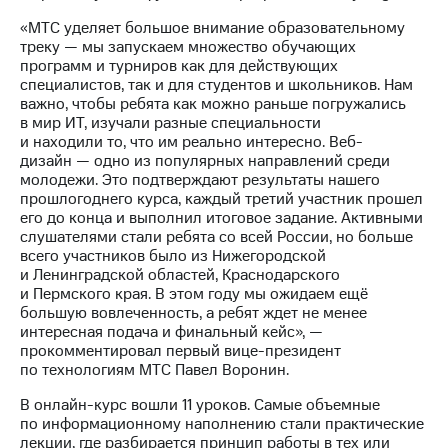
Раскрытие
информации
«МТС уделяет большое внимание образовательному
Информация
треку — мы запускаем множество обучающих
акционерам
программ и турниров как для действующих
Документы
специалистов, так и для студентов и школьников. Нам
ПАО
важно, чтобы ребята как можно раньше погружались
"МТС"
в мир ИТ, изучали разные специальности
Собрания
и находили то, что им реально интересно. Веб-
акционеров
дизайн — одно из популярных направлений среди
Личный
молодежи. Это подтверждают результаты нашего
кабинет
прошлогоднего курса, каждый третий участник прошел
акционера
его до конца и выполнил итоговое задание. Активными
Акционерный
слушателями стали ребята со всей России, но больше
капитал
всего участников было из Нижегородской
Контроль
и Ленинградской областей, Краснодарского
и
и Пермского края. В этом году мы ожидаем ещё
аудит
большую вовлеченность, а ребят ждет не менее
Рынок
интересная подача и финальный кейс», —
акций
прокомментировал первый вице-президент
по технологиям МТС Павел Воронин.
Описание
Программа
В онлайн-курс вошли 11 уроков. Самые объемные
приобретения
по информационному наполнению стали практические
Порядок
лекции, где разбирается принцип работы в тех или