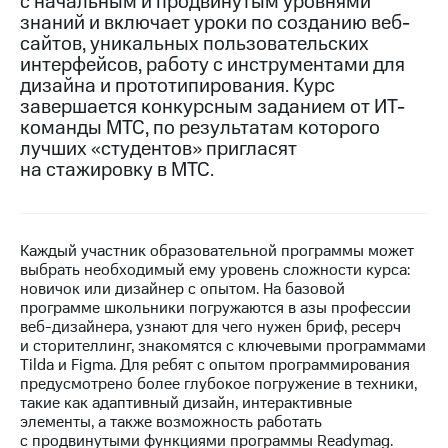
с начальным и продвинутым уровнями
знаний и включает уроки по созданию веб-
МТС
сайтов, уникальных пользовательских
о технологиях
интерфейсов, работу с инструментами для
дизайна и прототипирования. Курс
Достижения
завершается конкурсным заданием от ИТ-
команды МТС, по результатам которого
Интервью
лучших «студентов» пригласят
Финансовая
на стажировку в МТС.
отчетность
Контакты
Каждый участник образовательной программы может
Новости
выбрать необходимый ему уровень сложности курса:
в
новичок или дизайнер с опытом. На базовой
регионе
программе школьники погружаются в азы профессии
веб-дизайнера, узнают для чего нужен бриф, ресерч
м и акционерам
и сторителлинг, знакомятся с ключевыми программами
Корпоративное
Tilda и Figma. Для ребят с опытом программирования
управление
предусмотрено более глубокое погружение в техники,
такие как адаптивный дизайн, интерактивные
Корпоративный
элементы, а также возможность работать
секретарь
с продвинутыми функциями программы Readymag.