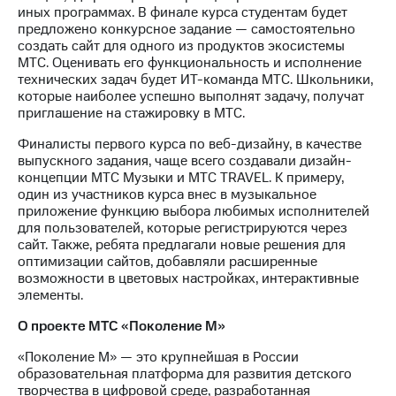
выкупа
иных программах. В финале курса студентам будет
акций
предложено конкурсное задание — самостоятельно
Дивиденды
создать сайт для одного из продуктов экосистемы
Рынок
МТС. Оценивать его функциональность и исполнение
облигаций
технических задач будет ИТ-команда МТС. Школьники,
которые наиболее успешно выполнят задачу, получат
Описание
приглашение на стажировку в МТС.
Еврооблигации-2023
Финалисты первого курса по веб-дизайну, в качестве
Уведомление
выпускного задания, чаще всего создавали дизайн-
о
концепции МТС Музыки и МТС TRAVEL. К примеру,
погашении
один из участников курса внес в музыкальное
именных
приложение функцию выбора любимых исполнителей
облигаций
для пользователей, которые регистрируются через
Другое
сайт. Также, ребята предлагали новые решения для
оптимизации сайтов, добавляли расширенные
Регистратор
возможности в цветовых настройках, интерактивные
Реквизиты
элементы.
Контакты
йчивое развитие
О проекте МТС «Поколение М»
и деловая этика
На главную
«Поколение М» — это крупнейшая в России
образовательная платформа для развития детского
творчества в цифровой среде, разработанная