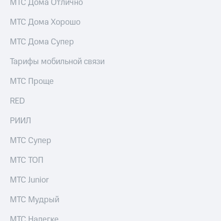
МТС Дома Отлично
МТС Дома Хорошо
МТС Дома Супер
Тарифы мобильной связи
МТС Проще
RED
РИИЛ
МТС Супер
МТС ТОП
МТС Junior
МТС Мудрый
МТС Налегке