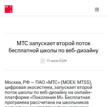
О
сторам и акционерам
Комплаенс и деловая этика
Устойчивое развитие
Медиа-центр
О МТС
О МТС
На главную
компании
О
компании
Стратегия
Стратегия
Все Новости
Карьера
в МТС
Карьера
в МТС
Пресс-
МТС запускает второй поток
релизы
История
бесплатной школы по веб-дизайну
компании
МТС
о технологиях
Руководство
17 июля 2024
региона
Правовая
информация
Москва, РФ — ПАО «МТС» (MOEX: MTSS),
цифровая экосистема, запускает второй
Контакты
поток школы по веб-дизайну на онлайн-
платформе «Поколение М». Бесплатная
Медиа-центр
Пресс-
программа рассчитана на школьников
релизы