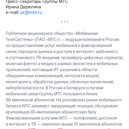
Пресс-секретарь Группы МТС
выкупа
Ирина Дерюгина
акций
e-mail:
pr@mts.ru
Дивиденды
Рынок
* * *
облигаций
Публичное акционерное общество «Мобильные
Описание
ТелеСистемы» (ПАО «МТС») — ведущая компания в России
Еврооблигации-2023
по предоставлению услуг мобильной и фиксированной
Уведомление
связи, передачи данных и доступа в интернет, кабельного
о
и спутникового ТВ-вещания; провайдер цифровых сервисов,
погашении
именных
включая финтех и медиа в рамках экосистем и мобильных
облигаций
приложений; поставщик ИТ-решений в области
Другое
объединенных коммуникаций, интернета вещей,
мониторинга, обработки данных, облачных вычислений,
Регистратор
кибербезопасности. В России и Беларуси услугами
Реквизиты
мобильной связи Группы МТС пользуются более
Контакты
86 миллионов абонентов. На российском рынке мобильного
йчивое развитие
бизнеса МТС занимает лидирующие позиции, обслуживая
и деловая этика
крупнейшую 81-миллионную абонентскую базу.
На главную
Фиксированными услугами МТС — телефонией, доступом
в интернет и ТВ — охвачено свыше 10 миллионов абонентов,