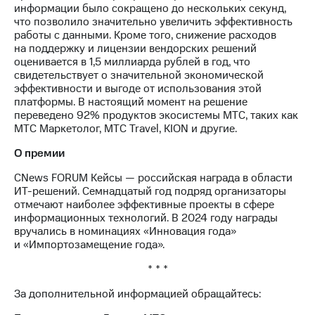
Раскрытие
информации было сокращено до нескольких секунд,
информации
что позволило значительно увеличить эффективность
Информация
работы с данными. Кроме того, снижение расходов
акционерам
на поддержку и лицензии вендорских решений
Документы
оценивается в 1,5 миллиарда рублей в год, что
ПАО
свидетельствует о значительной экономической
"МТС"
эффективности и выгоде от использования этой
Собрания
платформы. В настоящий момент на решение
акционеров
переведено 92% продуктов экосистемы МТС, таких как
Личный
МТС Маркетолог, МТС Travel, KION и другие.
кабинет
акционера
O премии
Акционерный
капитал
CNews FORUM Кейсы — российская награда в области
Контроль
ИТ-решений. Семнадцатый год подряд организаторы
и
отмечают наиболее эффективные проекты в сфере
аудит
информационных технологий. В 2024 году награды
Рынок
вручались в номинациях «Инновация года»
акций
и «Импортозамещение года».
* * *
Описание
Программа
За дополнительной информацией обращайтесь:
приобретения
Порядок