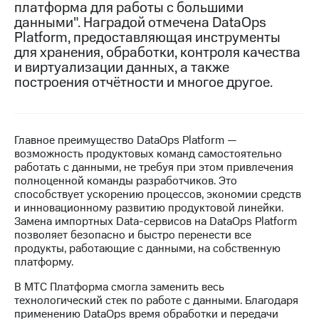
платформа для работы с большими
данными". Наградой отмечена DataOps
МТС
Platform, предоставляющая инструменты
о технологиях
для хранения, обработки, контроля качества
Достижения
и виртуализации данных, а также
построения отчётности и многое другое.
Интервью
Финансовая
отчетность
Главное преимущество DataOps Platform —
возможность продуктовых команд самостоятельно
Контакты
работать с данными, не требуя при этом привлечения
полноценной команды разработчиков. Это
Новости
способствует ускорению процессов, экономии средств
в
и инновационному развитию продуктовой линейки.
регионе
Замена импортных Data-сервисов на DataOps Platform
позволяет безопасно и быстро перенести все
м и акционерам
продукты, работающие с данными, на собственную
Корпоративное
платформу.
управление
В МТС Платформа смогла заменить весь
Корпоративный
технологический стек по работе с данными. Благодаря
секретарь
применению DataOps время обработки и передачи