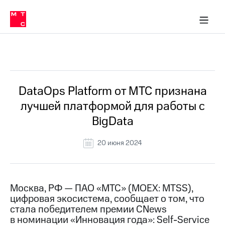
О
сторам и акционерам
Комплаенс и деловая этика
Устойчивое развитие
Медиа-центр
О МТС
О МТС
На главную
компании
О
компании
Стратегия
Стратегия
Все Новости
Карьера
в МТС
Карьера
в МТС
Пресс-
DataOps Platform от МТС признана
релизы
История
лучшей платформой для работы с
компании
МТС
BigData
о технологиях
Руководство
региона
20 июня 2024
Правовая
информация
Контакты
Москва, РФ — ПАО «МТС» (MOEX: MTSS),
цифровая экосистема, сообщает о том, что
Медиа-центр
стала победителем премии CNews
Пресс-
в номинации «Инновация года»: Self-Service
релизы