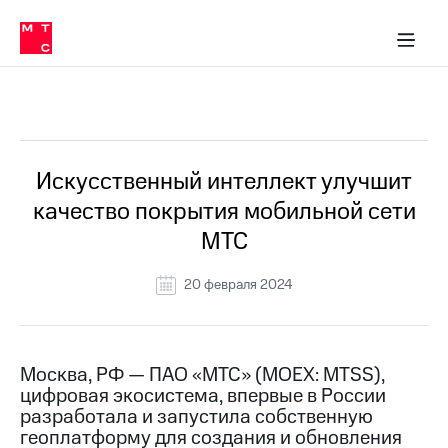
О
сторам и акционерам
Комплаенс и деловая этика
Устойчивое развитие
Медиа-центр
О МТС
О МТС
На главную
компании
О
компании
Стратегия
Стратегия
Все Новости
Карьера
в МТС
Карьера
в МТС
Пресс-
Искусственный интеллект улучшит
релизы
История
качество покрытия мобильной сети
компании
МТС
МТС
о технологиях
Руководство
региона
20 февраля 2024
Правовая
информация
Контакты
Москва, РФ — ПАО «МТС» (MOEX: MTSS),
цифровая экосистема, впервые в России
Медиа-центр
разработала и запустила собственную
Пресс-
геоплатформу для создания и обновления
релизы