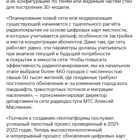
и их конфигурацию по теням или видимым частям стен
выкупа
для построения 3D-модели.
акций
Дивиденды
«Планирование новой сети или модернизация
Рынок
существующей начинается с тщательного расчёта
облигаций
радиопокрытия на основе цифровых карт местности,
в которых учитывается рельеф, особенности застройки
Описание
и места концентрации абонентов. Даже там, где сеть
Еврооблигации-2023
работает давно, эти параметры должны учитываться
Уведомление
при анализе текущей и будущей потребности
о
в покрытии и емкости сети. Чтобы повысить
погашении
эффективность радиопланирования, мы на начальном
именных
этапе выбрали более 460 городов с численностью
облигаций
свыше 50 тысяч жителей, где геоданные требуют
Другое
постоянного обновления и-за изменения городского
ландшафта, транспортных потоков и миграции
Регистратор
населения», — прокомментировал директор
Реквизиты
департамента сети радиодоступа МТС Алексей
Контакты
Маслянкин.
йчивое развитие
и деловая этика
«Толчком к созданию геоплатформы послужил
На главную
успешный пилотный проект, проведенный в 2021-
2022 годах. Теперь высокотехнологичный
и непрерывный процесс обновления цифровых карт