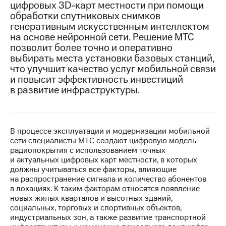
цифровых 3D-карт местности при помощи
обработки спутниковых снимков
МТС
генеративным искусственным интеллектом
о технологиях
на основе нейронной сети. Решение МТС
Достижения
позволит более точно и оперативно
выбирать места установки базовых станций,
Интервью
что улучшит качество услуг мобильной связи
и повысит эффективность инвестиций
Финансовая
в развитие инфраструктуры.
отчетность
Контакты
В процессе эксплуатации и модернизации мобильной
Новости
сети специалисты МТС создают цифровую модель
в
радиопокрытия с использованием точных
регионе
и актуальных цифровых карт местности, в которых
должны учитываться все факторы, влияющие
м и акционерам
на распространение сигнала и количество абонентов
Корпоративное
в локациях. К таким факторам относятся появление
управление
новых жилых кварталов и высотных зданий,
социальных, торговых и спортивных объектов,
Корпоративный
индустриальных зон, а также развитие транспортной
секретарь