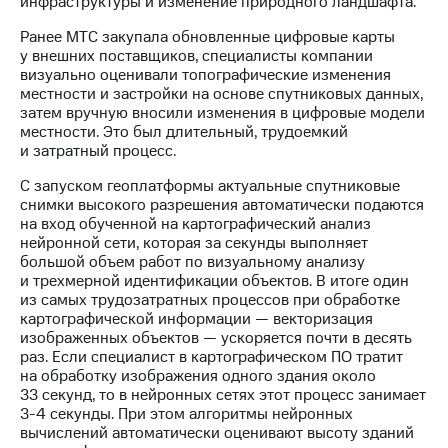
инфраструктуры и изменение природного ландшафта.
Раскрытие
информации
Ранее МТС закупала обновленные цифровые карты
Информация
у внешних поставщиков, специалисты компании
акционерам
визуально оценивали топографические изменения
Документы
местности и застройки на основе спутниковых данных,
ПАО
затем вручную вносили изменения в цифровые модели
"МТС"
местности. Это был длительный, трудоемкий
Собрания
и затратный процесс.
акционеров
Личный
С запуском геоплатформы актуальные спутниковые
кабинет
снимки высокого разрешения автоматически подаются
акционера
на вход обученной на картографический анализ
Акционерный
нейронной сети, которая за секунды выполняет
капитал
большой объем работ по визуальному анализу
Контроль
и трехмерной идентификации объектов. В итоге один
и
из самых трудозатратных процессов при обработке
аудит
картографической информации — векторизация
Рынок
изображенных объектов — ускоряется почти в десять
акций
раз. Если специалист в картографическом ПО тратит
на обработку изображения одного здания около
Описание
33 секунд, то в нейронных сетях этот процесс занимает
Программа
3-4 секунды. При этом алгоритмы нейронных
приобретения
вычислений автоматически оценивают высоту зданий
Порядок