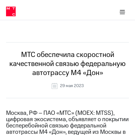
О
сторам и акционерам
Комплаенс и деловая этика
Устойчивое развитие
Медиа-центр
О МТС
О МТС
На главную
компании
О
компании
Стратегия
Стратегия
Все Новости
Карьера
в МТС
Карьера
в МТС
Пресс-
МТС обеспечила скоростной
релизы
История
качественной связью федеральную
компании
МТС
автотрассу М4 «Дон»
о технологиях
Руководство
региона
29 мая 2023
Правовая
информация
Контакты
Москва, РФ – ПАО «МТС» (MOEX: MTSS),
цифровая экосистема, объявляет о покрытии
Медиа-центр
бесперебойной связью федеральной
Пресс-
автотрассы М4 «Дон», ведущей из Москвы в
релизы