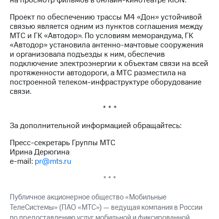
на просмотр фильмов в онлайн-кинотеатре KION.
Проект по обеспечению трассы М4 «Дон» устойчивой
связью является одним из пунктов соглашения между
МТС и ГК «Автодор». По условиям меморандума, ГК
«Автодор» установила антенно-мачтовые сооружения
и организовала подъезды к ним, обеспечив
подключение электроэнергии к объектам связи на всей
протяженности автодороги, а МТС разместила на
построенной телеком-инфраструктуре оборудование
связи.
* * *
За дополнительной информацией обращайтесь:
Пресс-секретарь Группы МТС
Ирина Дерюгина
e-mail:
pr@mts.ru
* * *
Публичное акционерное общество «Мобильные
ТелеСистемы» (ПАО «МТС») — ведущая компания в России
по предоставлению услуг мобильной и фиксированной