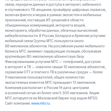
связи, передачи данных и доступа в интернет, кабельного
и спутникового
ТВ-вещания;
провайдер цифровых сервисов,
включая финтех и медиа в рамках экосистем и мобильных
приложений; поставщик
ИТ-решений
в области
объединенных коммуникаций, интернета вещей,
мониторинга, обработки данных, облачных вычислений,
кибербезопасности. В России, Беларуси и Армении услугами
мобильной связи Группы МТС пользуются около
88 миллионов абонентов. На российском рынке мобильного
бизнеса МТС занимает лидирующие позиции, обслуживая
крупнейшую
80-миллионную
абонентскую базу.
Фиксированными услугами МТС — телефонией, доступом
в интернет и ТВ — охвачено свыше 10 миллионов абонентов,
сервисами OTT и платного ТВ в различных средах — более
11 миллионов пользователей, общее количество
экосистемных клиентов МТС превышает 13 миллионов.
Компания располагает в России 14 дата-центрами
и розничной сетью из более чем 5 300 магазинов. Акции
МТС котируются на Московской бирже под кодом MTSS.
Сайт компании:
www.mts.ru
.