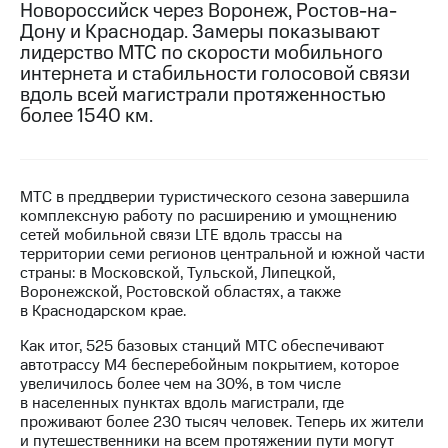
Новороссийск через Воронеж, Ростов-на-
Дону и Краснодар. Замеры показывают
МТС
лидерство МТС по скорости мобильного
о технологиях
интернета и стабильности голосовой связи
Достижения
вдоль всей магистрали протяженностью
более 1540 км.
Интервью
Финансовая
отчетность
МТС в преддверии туристического сезона завершила
комплексную работу по расширению и умощнению
Контакты
сетей мобильной связи LTE вдоль трассы на
территории семи регионов центральной и южной части
Новости
страны: в Московской, Тульской, Липецкой,
в
Воронежской, Ростовской областях, а также
регионе
в Краснодарском крае.
м и акционерам
Как итог, 525 базовых станций МТС обеспечивают
Корпоративное
автотрассу М4 бесперебойным покрытием, которое
управление
увеличилось более чем на 30%, в том числе
в населенных пунктах вдоль магистрали, где
Корпоративный
проживают более 230 тысяч человек. Теперь их жители
секретарь
и путешественники на всем протяжении пути могут