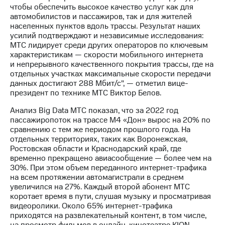
выкупа
чтобы обеспечить высокое качество услуг как для
акций
автомобилистов и пассажиров, так и для жителей
Дивиденды
населенных пунктов вдоль трассы. Результат наших
Рынок
усилий подтверждают и независимые исследования:
облигаций
МТС лидирует среди других операторов по ключевым
характеристикам — скорости мобильного интернета
Описание
и непрерывного качественного покрытия трассы, где на
Еврооблигации-2023
отдельных участках максимальные скорости передачи
Уведомление
данных достигают 288 Мбит/с", — отметил вице-
о
президент по технике МТС Виктор Белов.
погашении
Анализ Big Data МТС показал, что за 2022 год
именных
пассажиропоток на трассе М4 «Дон» вырос на 20% по
облигаций
сравнению с тем же периодом прошлого года. На
Другое
отдельных территориях, таких как Воронежская,
Ростовская области и Краснодарский край, где
Регистратор
временно прекращено авиасообщение — более чем на
Реквизиты
30%. При этом объем переданного интернет-трафика
Контакты
на всем протяжении автомагистрали в среднем
йчивое развитие
увеличился на 27%. Каждый второй абонент МТС
и деловая этика
коротает время в пути, слушая музыку и просматривая
На главную
видеоролики. Около 65% интернет-трафика
приходятся на развлекательный контент, в том числе,