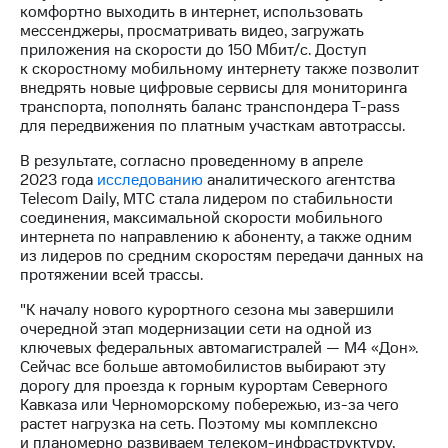
Раскрытие
комфортно выходить в интернет, использовать
информации
мессенджеры, просматривать видео, загружать
Информация
приложения на скорости до 150 Мбит/c. Доступ
акционерам
к скоростному мобильному интернету также позволит
Документы
внедрять новые цифровые сервисы для мониторинга
ПАО
транспорта, пополнять баланс транспондера
T-pass
"МТС"
для передвижения по платным участкам автотрассы.
Собрания
акционеров
В результате, согласно проведенному в апреле
Личный
2023 года
исследованию
аналитического агентства
кабинет
Telecom Daily, МТС стала лидером по стабильности
акционера
соединения, максимальной скорости мобильного
Акционерный
интернета по направлению к абоненту, а также одним
капитал
из лидеров по средним скоростям передачи данных на
Контроль
протяжении всей трассы.
и
аудит
"К началу нового курортного сезона мы завершили
Рынок
очередной этап модернизации сети на одной из
акций
ключевых федеральных автомагистралей — М4 «Дон».
Сейчас все больше автомобилистов выбирают эту
Описание
дорогу для проезда к горным курортам Северного
Программа
Кавказа или Черноморскому побережью,
из-за
чего
приобретения
растет нагрузка на сеть. Поэтому мы комплексно
Порядок
и планомерно развиваем телеком-инфраструктуру,