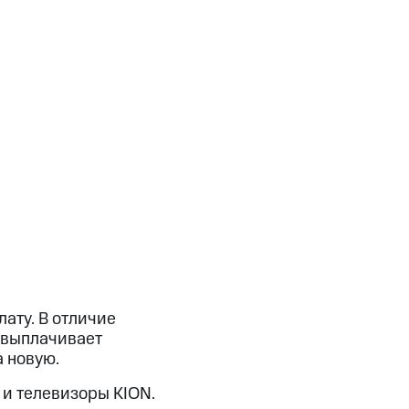
ату. В отличие
 выплачивает
а новую.
и телевизоры KION.