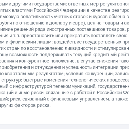
рыми другими государствами; ответных мер регуляторног
нятых властями Российской Федерации в качестве реагир
 высокую волатильность учетных ставок и курсов обмена в
рубля по отношению к доллару и евро), цен на товары и а
ияние решений ряда иностранных поставщиков товаров, ра
ия и т.п. приостановить или прекратить поставлять свою
м и физическим лицам; воздействие государственных пр
их стран по восстановлению ликвидности и стимулирова
нашу возможность поддерживать текущий кредитный рейти
вания и конкурентное положение, в случае снижения тако
 приобретения и отчуждения и успешность интеграции при
о квартальным результатам; условия конкуренции; зависи
 структур; быстрые изменения технологических процессов
анный с инфраструктурой телекоммуникаций, государстве
аций и иные риски, связанные с работой в Российской Ф
ций; риск, связанный с финансовым управлением, а также
ругих факторов риска.