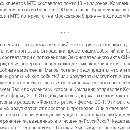
х клиентов МТС составляет почти 13 миллионов. Компани
зничной сетью из более 5 000 магазинов. Крупнейшим ак
ции МТС котируются на Московской бирже — под кодом M
* * *
ошении прогнозных заявлений. Некоторые заявления в д
ты или прогнозы в отношении предстоящих событий или 
в соответствии с положениями Законодательного акта СШ
верждения содержат слова «ожидается», «оценивается», «н
добные выражения. Мы бы хотели предупредить, что эти 
 и реальный ход событий или результаты могут отличатьс
амерены пересматривать эти заявления с целью соотнесе
суем Вас к документам, которые Компания отправляет К
ючая форму 20-F. Эти документы содержат и описывают 
казаны в разделе «Факторы риска» формы 20-F. Эти факто
ных результатов от проектов и прогнозов. Они включают 
ключая геополитическую ситуацию, связанную с ситуацией
ограничений, введенных в отношении Российской Федерац
ских лиц Соединенными Штатами Америки, Европейским 