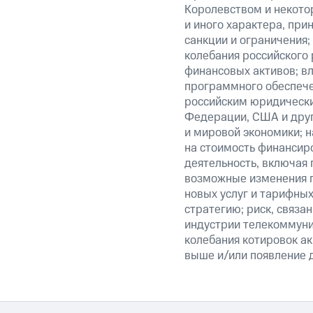
Королевством и некото
и иного характера, при
санкции и ограничения;
колебания российского 
финансовых активов; вл
программного обеспечен
российским юридически
Федерации, США и друг
и мировой экономики; 
на стоимость финансиро
деятельность, включая
возможные изменения п
новых услуг и тарифных
стратегию; риск, связ
индустрии телекоммуник
колебания котировок ак
выше и/или появление д