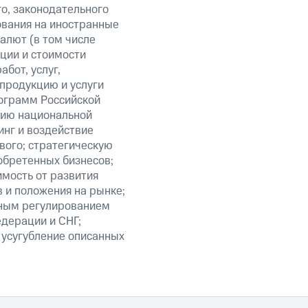
о, законодательного
ования на иностранные
алют (в том числе
кции и стоимости
бот, услуг,
 продукцию и услуги
ограмм Российской
нию национальной
нг и воздействие
вого; стратегическую
обретенных бизнесов;
мость от развития
 и положения на рынке;
нным регулированием
едерации и СНГ;
 усугубление описанных