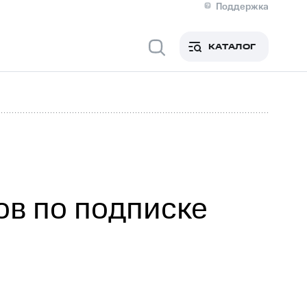
Поддержка
О МТС
я информация
Контакты
КАТАЛОГ
Медиа-центр
кты
Новости в регионе
Инвесторам и акционерам
ция акционерам
Документы
роль и аудит
Рынок акций
й
Описание
р
Реквизиты
Контакты
Устойчивое развитие
Комплаенс и деловая этика
На главную
в по подписке