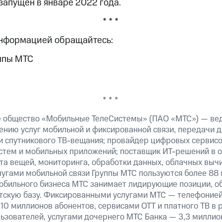
запущен в январе 2022 года.
* * *
информацией обращайтесь:
ппы МТС
* * *
е общество «Мобильные ТелеСистемы» (ПАО «МТС») — ве
ению услуг мобильной и фиксированной связи, передачи д
 и спутникового ТВ-вещания; провайдер цифровых сервис
истем и мобильных приложений; поставщик ИТ-решений в 
а вещей, мониторинга, обработки данных, облачных вычи
лугами мобильной связи Группы МТС пользуются более 88 
обильного бизнеса МТС занимает лидирующие позиции, 
скую базу. Фиксированными услугами МТС — телефонией,
10 миллионов абонентов, сервисами OTT и платного ТВ в
ьзователей, услугами дочернего МТС Банка — 3,3 миллио