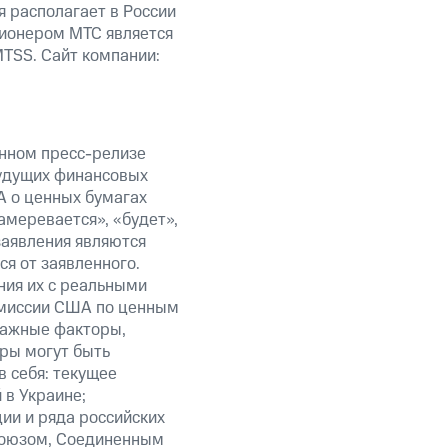
я располагает в России
ционером МТС является
TSS. Сайт компании:
анном пресс-релизе
будущих финансовых
А о ценных бумагах
амеревается», «будет»,
заявления являются
я от заявленного.
ния их с реальными
омиссии США по ценным
важные факторы,
ры могут быть
в себя: текущее
 в Украине;
ии и ряда российских
союзом, Соединенным