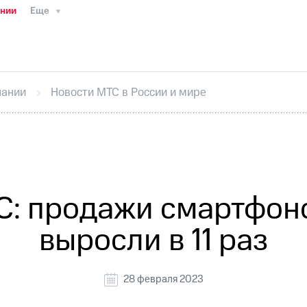
ании
Еще
ТС
Пресс-релизы
МТС о технологиях
ТС
История компании
Руководство региона
Правова
стижения
Интервью
Финансовая отчетность
Конта
пании
Новости МТС в России и мире
тивный секретарь
Раскрытие информации
Информа
ный кабинет акционера
Акционерный капитал
Конт
Порядок выкупа акций
Дивиденды
Рынок облигаци
 погашении именных облигаций
Другое
Регистрато
С: продажи смартфоно
выросли в 11 раз
28 февраля 2023