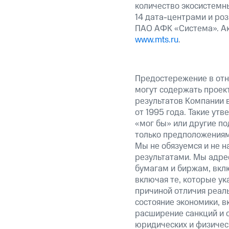
количество экосистемны
14 дата-центрами и ро
ПАО АФК «Система». Ак
www.mts.ru
.
Предостережение в отн
могут содержать проек
результатов Компании 
от 1995 года. Такие ут
«мог бы» или другие по
только предположениями
Мы не обязуемся и не н
результатами. Мы адре
бумагам и биржам, вкл
включая те, которые у
причиной отличия реаль
состояние экономики, в
расширение санкций и 
юридических и физиче