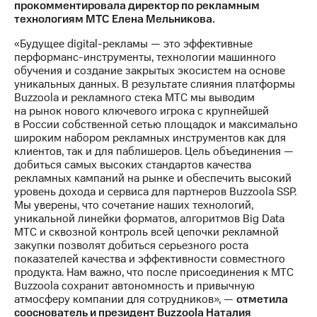
прокомментировала директор по рекламным
выкупа
технологиям МТС Елена Мельникова.
акций
Дивиденды
«Будущее digital-рекламы — это эффективные
Рынок
перформанс-инструменты, технологии машинного
облигаций
обучения и создание закрытых экосистем на основе
уникальных данных. В результате слияния платформы
Описание
Buzzoola и рекламного стека МТС мы выводим
Еврооблигации-2023
на рынок нового ключевого игрока с крупнейшей
Уведомление
в России собственной сетью площадок и максимально
о
широким набором рекламных инструментов как для
погашении
клиентов, так и для паблишеров. Цель объединения —
именных
добиться самых высоких стандартов качества
облигаций
рекламных кампаний на рынке и обеспечить высокий
Другое
уровень дохода и сервиса для партнеров Buzzoola SSP.
Мы уверены, что сочетание наших технологий,
Регистратор
уникальной линейки форматов, алгоритмов Big Data
Реквизиты
МТС и сквозной контроль всей цепочки рекламной
Контакты
закупки позволят добиться серьезного роста
йчивое развитие
показателей качества и эффективности совместного
и деловая этика
продукта. Нам важно, что после присоединения к МТС
На главную
Buzzoola сохранит автономность и привычную
атмосферу компании для сотрудников», —
отметила
сооснователь и президент Buzzoola Наталия