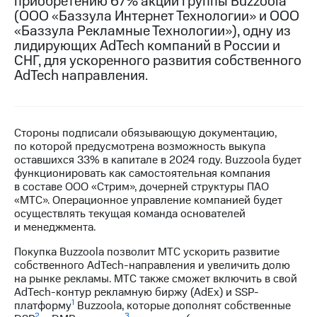
приобретению 67% акций группы Buzzoola
(ООО «Баззула Интернет Технологии» и ООО
МТС
«Баззула Рекламные Технологии»), одну из
о технологиях
лидирующих AdTech компаний в России и
СНГ, для ускоренного развития собственного
Достижения
AdTech направления.
Интервью
Финансовая
отчетность
Стороны подписали обязывающую документацию,
по которой предусмотрена возможность выкупа
Контакты
оставшихся 33% в капитале в 2024 году. Buzzoola будет
функционировать как самостоятельная компания
Новости
в составе ООО «Стрим», дочерней структуры ПАО
в
«МТС». Операционное управление компанией будет
регионе
осуществлять текущая команда основателей
и менеджмента.
м и акционерам
Покупка Buzzoola позволит МТС ускорить развитие
Корпоративное
собственного AdTech-направления и увеличить долю
управление
на рынке рекламы. МТС также сможет включить в свой
AdTech-контур рекламную биржу (AdEx) и SSP-
Корпоративный
1
платформу
Buzzoola, которые дополнят собственные
секретарь
2
3