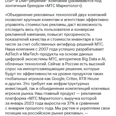
DSP
и DMP-решения
компании (развиваются под
Раскрытие
зонтичным брендом «МТС Маркетолог»).
информации
Информация
«Объединение рекламных технологий двух компаний
акционерам
позволит крупным клиентам и агентствам эффективно
Документы
управлять стоимостью рекламы, даст возможность
ПАО
отследить весь путь пользователя и конверсии
"МТС"
рекламной кампании, повысит прозрачность
Собрания
показателей качества и стоимости инвентаря в том
акционеров
числе за счет собственных антифрод-решений МТС.
Личный
Наша компания с 2007 года успешно разрабатывает
кабинет
AdTech и MarTech-продукты на основе данных
акционера
цифровой экосистемы МТС, алгоритмов Big Data и AI,
Акционерный
облачных технологий. Сейчас в России есть высокий
капитал
спрос на импортозамещающие решения, которые
Контроль
будут по эффективности на уровне продуктов таких
и
глобальных игроков как Google, Criteo, RTR House
аудит
и других. Это требует как инфраструктурных
Рынок
инвестиций, так и объединения компетенций ключевых
акций
игроков рынка. Наш главный продукт — рекламная
платформа «МТС Маркетолог», выручка которой
Описание
за январь 2023 года выросла на 37% в сравнении
Программа
с январем прошлого года. Мы растем и укрепляем свои
приобретения
позиции на российском рынке рекламы», —
Порядок