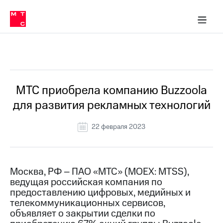
О
сторам и акционерам
Комплаенс и деловая этика
Устойчивое развитие
Медиа-центр
О МТС
О МТС
На главную
компании
О
компании
Стратегия
Стратегия
Все Новости
Карьера
в МТС
Карьера
в МТС
Пресс-
МТС приобрела компанию Buzzoola
релизы
История
для развития рекламных технологий
компании
МТС
о технологиях
Руководство
22 февраля 2023
региона
Правовая
информация
Москва, РФ – ПАО «МТС» (MOEX: MTSS),
ведущая российская компания по
Контакты
предоставлению цифровых, медийных и
телекоммуникационных сервисов,
Медиа-центр
Пресс-
объявляет о закрытии сделки по
релизы