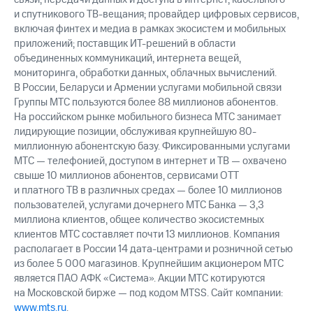
и спутникового ТВ-вещания; провайдер цифровых сервисов,
включая финтех и медиа в рамках экосистем и мобильных
приложений; поставщик ИТ-решений в области
объединенных коммуникаций, интернета вещей,
мониторинга, обработки данных, облачных вычислений.
В России, Беларуси и Армении услугами мобильной связи
Группы МТС пользуются более 88 миллионов абонентов.
На российском рынке мобильного бизнеса МТС занимает
лидирующие позиции, обслуживая крупнейшую 80-
миллионную абонентскую базу. Фиксированными услугами
МТС — телефонией, доступом в интернет и ТВ — охвачено
свыше 10 миллионов абонентов, сервисами OTT
и платного ТВ в различных средах — более 10 миллионов
пользователей, услугами дочернего МТС Банка — 3,3
миллиона клиентов, общее количество экосистемных
клиентов МТС составляет почти 13 миллионов. Компания
располагает в России 14 дата-центрами и розничной сетью
из более 5 000 магазинов. Крупнейшим акционером МТС
является ПАО АФК «Система». Акции МТС котируются
на Московской бирже — под кодом MTSS. Сайт компании:
www.mts.ru
.