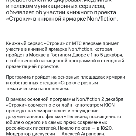
и телекоммуникационных сервисов,
МТС
объявляет об участии книжного проекта
о технологиях
«Строки» в книжной ярмарке Non/fiction.
Достижения
Интервью
Книжный сервис «Строки» от МТС впервые примет
участие в книжной ярмарке Non/fiction, которая
Финансовая
пройдет в Москве в Гостином Дворе с 1 по 5 декабря,
отчетность
с собственной насыщенной программой и стендовой
презентацией проектов.
Контакты
Программа пройдет на основных площадках ярмарки
Новости
и собственных стендах «Строк» с разным
в
тематическим наполнением.
регионе
В рамках основной программы Non/fiction 2 декабря
м и акционерам
«Строки» совместно с онлайн-кинотеатром KION
Корпоративное
проведут на ярмарке показ и обсуждение
управление
документального фильма «Пелевин», посвященного
юбилею одного из самых ярких современных
Корпоративный
российских писателей. Начало показа — в 18:20.
секретарь
Модератор дискуссии — Алексей Агранович.