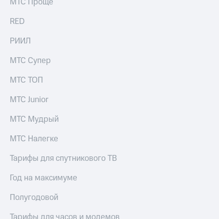
МТС Проще
RED
РИИЛ
МТС Супер
МТС ТОП
МТС Junior
МТС Мудрый
МТС Налегке
Тарифы для спутникового ТВ
Год на максимуме
Полугодовой
Тарифы для часов и модемов