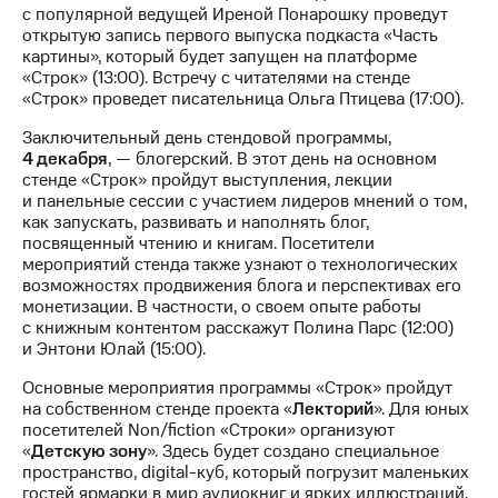
с популярной ведущей Иреной Понарошку проведут
открытую запись первого выпуска подкаста «Часть
картины», который будет запущен на платформе
«Строк» (13:00). Встречу с читателями на стенде
«Строк» проведет писательница Ольга Птицева (17:00).
Заключительный день стендовой программы,
4 декабря
, — блогерский. В этот день на основном
стенде «Строк» пройдут выступления, лекции
и панельные сессии с участием лидеров мнений о том,
как запускать, развивать и наполнять блог,
посвященный чтению и книгам. Посетители
мероприятий стенда также узнают о технологических
возможностях продвижения блога и перспективах его
монетизации. В частности, о своем опыте работы
с книжным контентом расскажут Полина Парс (12:00)
и Энтони Юлай (15:00).
Основные мероприятия программы «Строк» пройдут
на собственном стенде проекта «
Лекторий
». Для юных
посетителей Non/fiction «Строки» организуют
«
Детскую зону
». Здесь будет создано специальное
пространство, digital-куб, который погрузит маленьких
гостей ярмарки в мир аудиокниг и ярких иллюстраций.