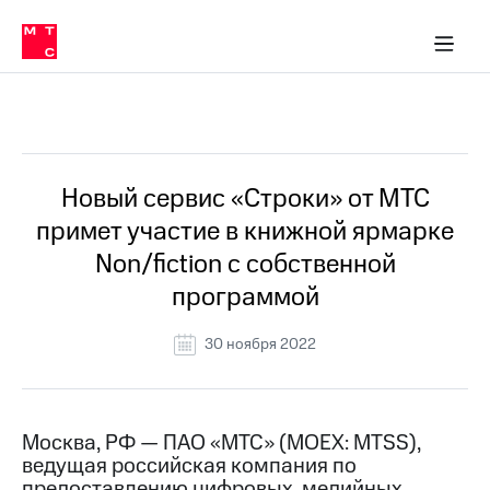
О
сторам и акционерам
Комплаенс и деловая этика
Устойчивое развитие
Медиа-центр
О МТС
О МТС
На главную
компании
О
компании
Стратегия
Стратегия
Все Новости
Карьера
в МТС
Карьера
в МТС
Пресс-
Новый сервис «Строки» от МТС
релизы
История
примет участие в книжной ярмарке
компании
МТС
Non/fiction с собственной
о технологиях
Руководство
программой
региона
Правовая
30 ноября 2022
информация
Контакты
Москва, РФ — ПАО «МТС» (MOEX: MTSS),
Медиа-центр
ведущая российская компания по
Пресс-
релизы
предоставлению цифровых, медийных