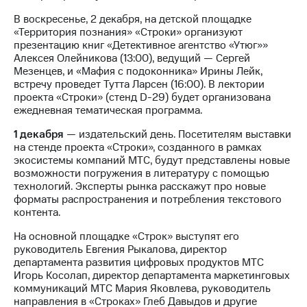
Раскрытие
информации
В воскресенье, 2 декабря, на детской площадке
Информация
«Территория познания» «Строки» организуют
акционерам
презентацию книг «Детективное агентство «Утюг»»
Документы
Алексея Олейникова (13:00), ведущий — Сергей
ПАО
Мезенцев, и «Мафия с подоконника» Ирины Лейк,
"МТС"
встречу проведет Тутта Ларсен (16:00). В лектории
Собрания
проекта «Строки» (стенд D-29) будет организована
акционеров
ежедневная тематическая программа.
Личный
кабинет
1 декабря
— издательский день. Посетителям выставки
акционера
на стенде проекта «Строки», созданного в рамках
Акционерный
экосистемы компаний МТС, будут представлены новые
капитал
возможности погружения в литературу с помощью
Контроль
технологий. Эксперты рынка расскажут про новые
и
форматы распространения и потребления текстового
аудит
контента.
Рынок
На основной площадке «Строк» выступят его
акций
руководитель Евгения Рыкалова, директор
департамента развития цифровых продуктов МТС
Описание
Игорь Косолап, директор департамента маркетинговых
Программа
коммуникаций МТС Мария Яковлева, руководитель
приобретения
направления в «Строках» Глеб Давыдов и другие
Порядок