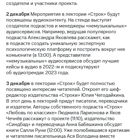
создатели и участники проекта.
выкупа
акций
2 декабря
Мероприятия в лектории «Строк» будут
Дивиденды
посвящены аудиоконтенту. На стенде выступят
Рынок
создатели подкастов и менеджеры «немузыкальных»
облигаций
аудиосервисов. Например, ведущая популярного
подкаста Александра Яковлева расскажет, как
Описание
в подкасте создать уникальную экспертную
Еврооблигации-2023
психологическую платформу и построить вокруг нее
Уведомление
комьюнити (в 13:00). А представители
о
«немузыкальных» аудиосервисов обсудят лучшие
погашении
кейсы в аудио в 2022-м и подискутируют
именных
об аудиотрендах 2023 года.
облигаций
Другое
3 декабря
в лектории «Строк» будет полностью
посвящено интересам читателей. Откроет его шеф-
Регистратор
редактор издательства «Строки» Юлия Чегодайкина.
Реквизиты
В этот день в лекторий придут писатели, переводчики
Контакты
и издатели. Авторы собственного подкаста «Строк»
йчивое развитие
«Любовь по классике» Людмила Ларионова и Яков
и деловая этика
Чечнёв расскажут о проекте (11:10), издательство
На главную
«Синдбад» и переводчица Анна Бабяшкина обсудят
книги Салли Руни (12:00). Уже полюбившаяся критикам
и читателям писательница Ася Володина вместе