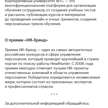
Корпоративный университет МТС — это
выкупа
многофункциональная платформа для организации
акций
обучения сотрудников, от создания учебных тестов
Дивиденды
и рассылок, публикации курсов и материалов
Рынок
до проведения онлайн и очных тренингов, создания
облигаций
персональных треков обучения.
Описание
Еврооблигации-2023
Уведомление
О премии «HR-бренд»
о
погашении
Премия HR-бренд — один из самых авторитетных
именных
российских конкурсов в сфере управления
облигаций
персоналом, который проводит крупнейший в стране
Другое
портал по поиску работы HeadHunter. С 2006 года
премия ежегодно отмечает лучшие HR-проекты
Регистратор
отечественных компаний в области управления
Реквизиты
персоналом. Победители определяются независимым
Контакты
жюри, которое состоит из признанных экспертов
йчивое развитие
и профессионалов отрасли.
и деловая этика
* * *
На главную
За дополнительной информацией обращайтесь: