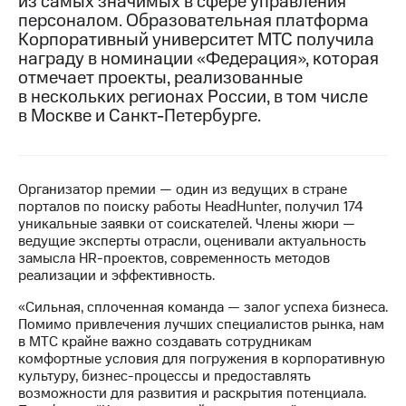
из самых значимых в сфере управления
персоналом. Образовательная платформа
МТС
Корпоративный университет МТС получила
о технологиях
награду в номинации «Федерация», которая
отмечает проекты, реализованные
Достижения
в нескольких регионах России, в том числе
в Москве и Санкт-Петербурге.
Интервью
Финансовая
отчетность
Организатор премии — один из ведущих в стране
Контакты
порталов по поиску работы HeadHunter, получил 174
уникальные заявки от соискателей. Члены жюри —
Новости
ведущие эксперты отрасли, оценивали актуальность
в
замысла HR-проектов, современность методов
регионе
реализации и эффективность.
м и акционерам
«Сильная, сплоченная команда — залог успеха бизнеса.
Корпоративное
Помимо привлечения лучших специалистов рынка, нам
управление
в МТС крайне важно создавать сотрудникам
комфортные условия для погружения в корпоративную
Корпоративный
культуру, бизнес-процессы и предоставлять
секретарь
возможности для развития и раскрытия потенциала.