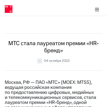
О
сторам и акционерам
Комплаенс и деловая этика
Устойчивое развитие
Медиа-центр
О МТС
О МТС
На главную
компании
О
компании
Стратегия
Стратегия
Все Новости
Карьера
в МТС
Карьера
в МТС
Пресс-
МТС стала лауреатом премии «HR-
релизы
История
бренд»
компании
МТС
о технологиях
Руководство
04 октября 2022
региона
Правовая
информация
Москва, РФ — ПАО «МТС» (MOEX: MTSS),
ведущая российская компания
Контакты
по предоставлению цифровых, медийных
и телекоммуникационных сервисов, стала
Медиа-центр
Пресс-
лауреатом премии «HR-бренд», одной
релизы