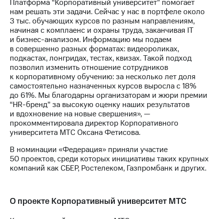
Раскрытие
Платформа “Корпоративный университет” помогает
информации
нам решать эти задачи. Сейчас у нас в портфеле около
Информация
3 тыс. обучающих курсов по разным направлениям,
акционерам
начиная с комплаенс и охраны труда, заканчивая IT
Документы
и бизнес-анализом. Информацию мы подаем
ПАО
в совершенно разных форматах: видеороликах,
"МТС"
подкастах, лонгридах, тестах, квизах. Такой подход
Собрания
позволил изменить отношение сотрудников
акционеров
к корпоративному обучению: за несколько лет доля
Личный
самостоятельно назначенных курсов выросла с 18%
кабинет
до 61%. Мы благодарны организаторам и жюри премии
акционера
“HR-бренд” за высокую оценку наших результатов
Акционерный
и вдохновение на новые свершения», —
капитал
прокомментировала директор Корпоративного
Контроль
университета МТС Оксана Фетисова.
и
В номинации «Федерация» приняли участие
аудит
50 проектов, среди которых инициативы таких крупных
Рынок
компаний как СБЕР, Ростелеком, Газпромбанк и других.
акций
Описание
Программа
О проекте Корпоративный университет МТС
приобретения
Порядок