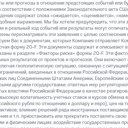
ты или прогнозы в отношении предстоящих событий или 
в соответствии с положениями Законодательного акта США
ждения содержат слова «ожидается», «оценивается», «нам
добные выражения. Мы бы хотели предупредить, что эти 
 и реальный ход событий или результаты могут отличать
рены пересматривать эти заявления с целью соотнесения 
суем Вас к документам, которые Компания отправляет К
ючая форму 20-F. Эти документы содержат и описывают 
казаны в разделе «Факторы риска» формы 20-F. Эти факто
ных результатов от проектов и прогнозов. Они включают 
ключая геополитическую ситуацию, связанную с ситуацией
ограничений, введенных в отношении Российской Федерац
ских лиц Соединенными Штатами Америки, Европейским 
рыми другими государствами; ответных мер регуляторног
ятых властями Российской Федерации в качестве реагиров
 высокую волатильность учетных ставок и курсов обмена в
сийского рубля по отношению к доллару и евро), цен на т
ктивов; влияние решений ряда иностранных поставщиков т
ия и т.п. приостановить или прекратить поставлять свою
м и физическим лицам; воздействие государственных пр