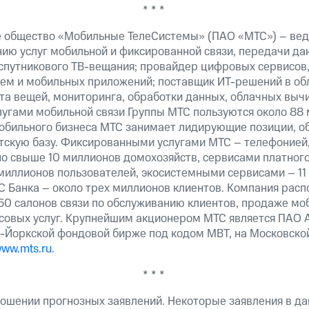
* * *
 общество «Мобильные ТелеСистемы» (ПАО «МТС») – вед
ию услуг мобильной и фиксированной связи, передачи дан
 спутникового ТВ-вещания; провайдер цифровых сервисов
тем и мобильных приложений; поставщик ИТ-решений в об
а вещей, мониторинга, обработки данных, облачных вычи
лугами мобильной связи Группы МТС пользуются около 88 
обильного бизнеса МТС занимает лидирующие позиции, 
скую базу. Фиксированными услугами МТС – телефонией,
о свыше 10 миллионов домохозяйств, сервисами платного
миллионов пользователей, экосистемными сервисами – 11
 Банка – около трех миллионов клиентов. Компания расп
60 салонов связи по обслуживанию клиентов, продаже мо
овых услуг. Крупнейшим акционером МТС является ПАО 
-Йоркской фондовой бирже под кодом MBT, на Московской
ww.mts.ru
.
* * *
ошении прогнозных заявлений. Некоторые заявления в д