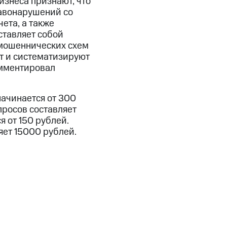
изнеса признают, что
авонарушений со
ета, а также
ставляет собой
 мошеннических схем
ют и систематизируют
омментировал
начинается от 300
просов составляет
 от 150 рублей.
яет 15000 рублей.