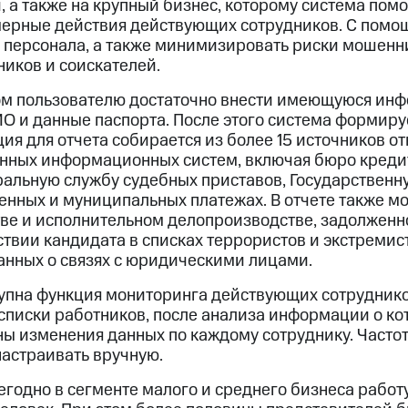
, а также на крупный бизнес, которому система по
рные действия действующих сотрудников. С помощ
 персонала, а также минимизировать риски мошенн
ников и соискателей.
ом пользователю достаточно внести имеющуюся ин
О и данные паспорта. После этого система формиру
я для отчета собирается из более 15 источников от
енных информационных систем, включая бюро креди
ральную службу судебных приставов, Государствен
енных и муниципальных платежах. В отчете также м
тве и исполнительном делопроизводстве, задолженн
твии кандидата в списках террористов и экстремис
анных о связях с юридическими лицами.
тупна функция мониторинга действующих сотруднико
 списки работников, после анализа информации о к
ены изменения данных по каждому сотруднику. Часто
астраивать вручную.
годно в сегменте малого и среднего бизнеса работу