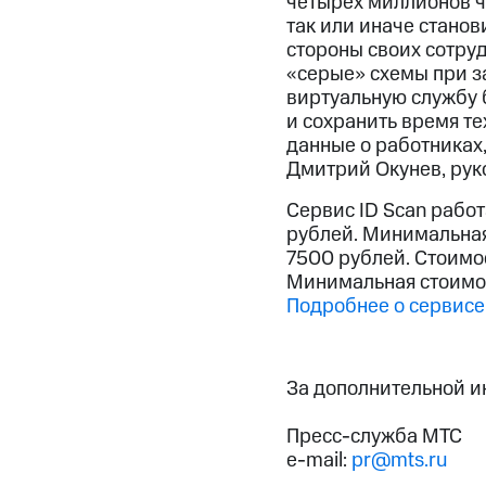
четырех миллионов ч
так или иначе стано
стороны своих сотру
«серые» схемы при за
виртуальную службу 
и сохранить время те
данные о работниках,
Дмитрий Окунев, руко
Сервис ID Scan работ
рублей. Минимальная 
7500 рублей. Стоимос
Минимальная стоимос
Подробнее о сервисе
За дополнительной 
Пресс-служба МТС
e-mail:
pr@mts.ru