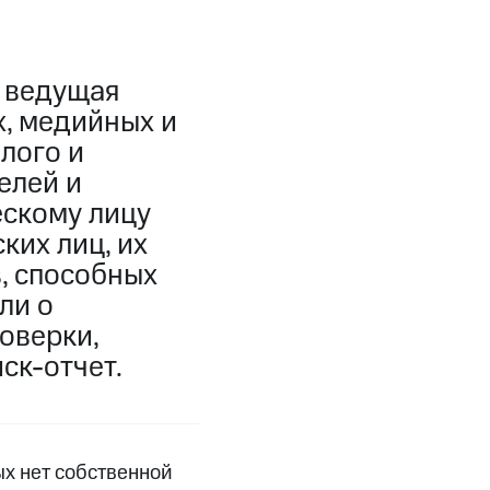
, ведущая
, медийных и
лого и
елей и
ескому лицу
ких лиц, их
, способных
ли о
оверки,
ск-отчет.
ых нет собственной