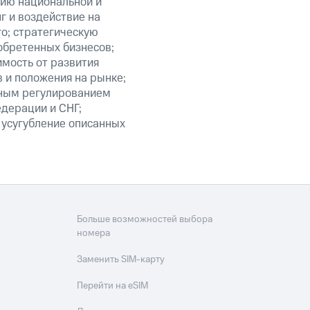
нию национальной и
 и воздействие на
го; стратегическую
обретенных бизнесов;
мость от развития
 и положения на рынке;
нным регулированием
едерации и СНГ;
 усугубление описанных
Больше возможностей выбора
номера
Заменить SIM-карту
Перейти на eSIM