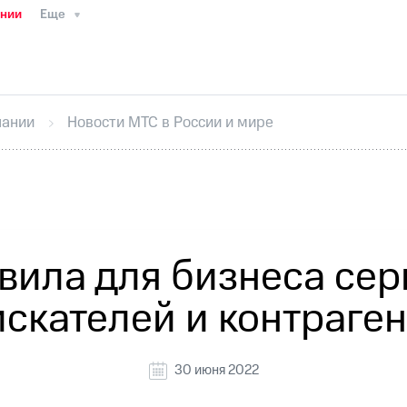
ании
Еще
ТС
Пресс-релизы
МТС о технологиях
ТС
История компании
Руководство региона
Правова
стижения
Интервью
Финансовая отчетность
Конта
пании
Новости МТС в России и мире
тивный секретарь
Раскрытие информации
Информа
ный кабинет акционера
Акционерный капитал
Конт
Порядок выкупа акций
Дивиденды
Рынок облигаци
 погашении именных облигаций
Другое
Регистрато
вила для бизнеса сер
искателей и контраген
30 июня 2022