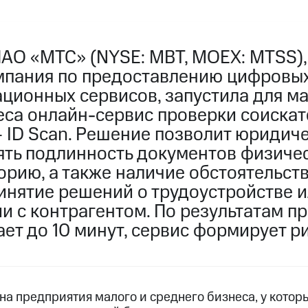
ПАО «МТС» (NYSE: MBT, MOEX: MTSS)
мпания по предоставлению цифровых
ционных сервисов, запустила для ма
еса онлайн-сервис проверки соискат
– ID Scan. Решение позволит юридич
ять подлинность документов физичес
рию, а также наличие обстоятельств
инятие решений о трудоустройстве и
 с контрагентом. По результатам пр
ет до 10 минут, сервис формирует ри
а предприятия малого и среднего бизнеса, у котор