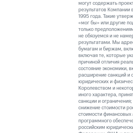
могут содержать проек
результатов Компании 
1995 года. Такие утвер
«мог бы» или другие по
только предположениями
не обязуемся и не наме
результатами. Мы адре
бумагам и биржам, вкл
включая те, которые у
причиной отличия реаль
состояние экономики, в
расширение санкций и 
юридических и физиче
Королевством и некото
иного характера, прин
санкции и ограничения;
снижение стоимости рос
стоимости финансовых а
программного обеспечен
российским юридически