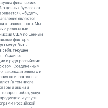
будущих финансовых
 о ценных бумагах от
еревается», «будет»,
заявления являются
ся от заявленного. Мы
их с реальными
омиссии США по ценным
важные факторы,
ры могут быть
в себя: текущее
 в Украине;
ии и ряда российских
союзом, Соединенным
о, законодательного и
ания на иностранные
алют (в том числе
овары и акции и
оваров, работ, услуг,
 продукцию и услуги
ограмм Российской