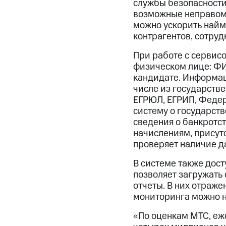
службы безопасности
возможные неправоме
можно ускорить найм
контрагентов, сотруд
При работе с сервис
физическом лице: ФИ
кандидате. Информаци
числе из государств
ЕГРЮЛ, ЕГРИП, Феде
систему о государств
сведения о банкротс
начислениям, присутс
проверяет наличие д
В системе также дос
позволяет загружать
отчеты. В них отраж
мониторинга можно н
«По оценкам МТС, еже