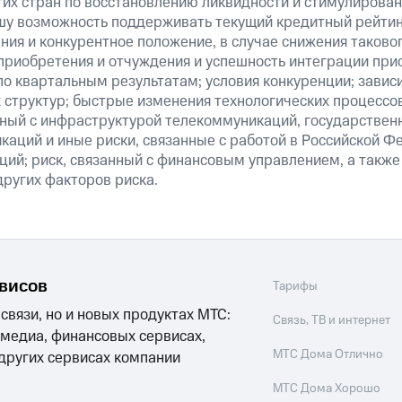
их стран по восстановлению ликвидности и стимулирова
шу возможность поддерживать текущий кредитный рейтинг
ия и конкурентное положение, в случае снижения таково
 приобретения и отчуждения и успешность интеграции при
о квартальным результатам; условия конкуренции; зависи
 структур; быстрые изменения технологических процессов
анный с инфраструктурой телекоммуникаций, государстве
аций и иные риски, связанные с работой в Российской Ф
ций; риск, связанный с финансовым управлением, а также
ругих факторов риска.
рвисов
Тарифы
 связи, но и новых продуктах МТС:
Связь, ТВ и интернет
 медиа, финансовых сервисах,
МТС Дома Отлично
 других сервисах компании
МТС Дома Хорошо