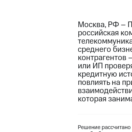
Москва, РФ – 
российская ко
телекоммуника
среднего бизн
контрагентов 
или ИП провер
кредитную исто
повлиять на пр
взаимодействии
которая занима
Решение рассчитано н