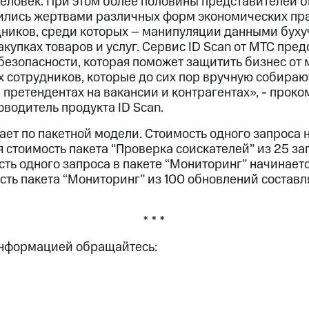
еловек. При этом более половины представителей б
вились жертвами различных форм экономических пр
дников, среди которых – манипуляции данными бухуч
купках товаров и услуг. Сервис ID Scan от МТС пред
безопасности, которая поможет защитить бизнес от
х сотрудников, которые до сих пор вручную собира
 претендентах на вакансии и контрагентах», - прок
водитель продукта ID Scan.
ает по пакетной модели. Стоимость одного запроса 
стоимость пакета “Проверка соискателей” из 25 за
ть одного запроса в пакете “Мониторинг” начинается
ть пакета “Мониторинг” из 100 обновлений составл
* * *
информацией обращайтесь: