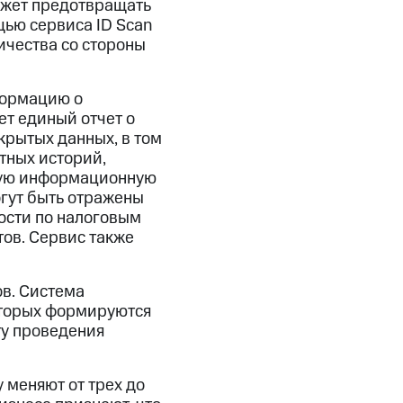
может предотвращать
ью сервиса ID Scan
ичества со стороны
формацию о
ет единый отчет о
крытых данных, в том
тных историй,
ную информационную
огут быть отражены
ости по налоговым
тов. Сервис также
в. Система
оторых формируются
ту проведения
 меняют от трех до