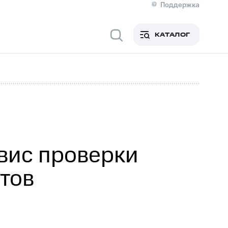
Поддержка
О МТС
я информация
Контакты
КАТАЛОГ
Медиа-центр
кты
Новости в регионе
Инвесторам и акционерам
ция акционерам
Документы
роль и аудит
Рынок акций
й
Описание
р
Реквизиты
Контакты
Устойчивое развитие
Комплаенс и деловая этика
На главную
вис проверки
тов