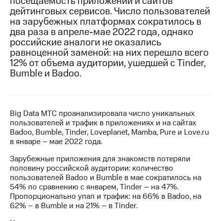
посещаемость приложений и сайтов
дейтинговых сервисов. Число пользователей
МТС
на зарубежных платформах сократилось в
о технологиях
два раза в апреле-мае 2022 года, однако
российские аналоги не оказались
Достижения
равноценной заменой: на них перешло всего
12% от объема аудитории, ушедшей с Tinder,
Интервью
Bumble и Badoo.
Финансовая
отчетность
Контакты
Big Data МТС проанализировала число уникальных
пользователей и трафик в приложениях и на сайтах
Новости
Badoo, Bumble, Tinder, Loveplanet, Mamba, Pure и Love.ru
в
в январе – мае 2022 года.
регионе
Зарубежные приложения для знакомств потеряли
м и акционерам
половину российской аудитории: количество
Корпоративное
пользователей Badoo и Bumble в мае сократилось на
управление
54% по сравнению с январем, Tinder – на 47%.
Пропорционально упал и трафик: на 66% в Badoo, на
Корпоративный
62% – в Bumble и на 21% – в Tinder.
секретарь