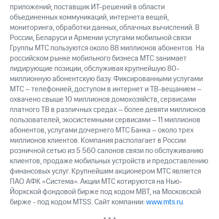
приложений; поставщик ИТ-решений в области
объединенных коммуникаций, интернета вещей,
мониторинга, обработки данных, облачных вычислений. В
России, Беларуси и Армении услугами мобильной связи
Группы МТС пользуются около 88 миллионов абонентов. На
российском рынке мобильного бизнеса МТС занимает
лидирующие позиции, обслуживая крупнейшую 80-
миллионную абонентскую базу. Фиксированными услугами
МТС – телефонией, доступом в интернет и ТВ-вещанием –
охвачено свыше 10 миллионов домохозяйств, сервисами
платного ТВ в различных средах – более девяти миллионов
пользователей, экосистемными сервисами – 11 миллионов
абонентов, услугами дочернего МТС Банка – около трех
миллионов клиентов. Компания располагает в России
розничной сетью из 5 560 салонов связи по обслуживанию
клиентов, продаже мобильных устройств и предоставлению
финансовых услуг. Крупнейшим акционером МТС является
ПАО АФК «Система». Акции МТС котируются на Нью-
Йоркской фондовой бирже под кодом MBT, на Московской
бирже - под кодом MTSS. Сайт компании:
www.mts.ru
.