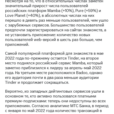
Раскрытие
Несмотря на то, что в относительных числах заметен
информации
значительный прирост числа пользователей
Информация
российских платформ Mamba (+10%), Pure (+59%) и
акционерам
Love Planet (+40%), в абсолютных числах на них
Документы
перешло в девять раз меньше пользователей, чем ушло
ПАО
с зарубежных сервисов. Большинство пользователей
"МТС"
предпочли зарегистрироваться на сайтах знакомств, а
Собрания
не установить приложение: количество новых
акционеров
пользователей web-версий в шесть раз больше, чем
Личный
приложений.
кабинет
Самой популярной платформой для знакомств в мае
акционера
2022 года по-прежнему остается Tinder, на второе
Акционерный
место поднялся российский сервис Mamba, который
капитал
заметно приблизился к лидеру за апрель-май 2022
Контроль
года. На третьем месте расположился Badoo, однако
и
его аудитория почти в два раза меньше аудитории
аудит
Tinder и продолжает сокращаться.
Рынок
акций
Вероятно, из западных дейтинговых сервисов ушли в
основном те, кто активно пользовался платными
Описание
премиум-подписками: теперь они недоступны во всех
Программа
приложениях. Согласно аналитике МТС Банка, в период
приобретения
с января по май 2022 года количество транзакций в
Порядок