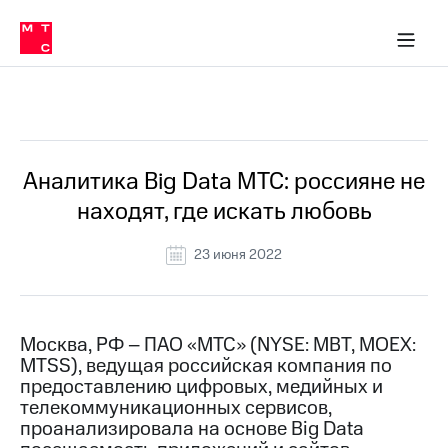
О
сторам и акционерам
Комплаенс и деловая этика
Устойчивое развитие
Медиа-центр
О МТС
О МТС
На главную
компании
О
компании
Стратегия
Стратегия
Все Новости
Карьера
в МТС
Карьера
в МТС
Пресс-
Аналитика Big Data МТС: россияне не
релизы
История
находят, где искать любовь
компании
МТС
о технологиях
Руководство
23 июня 2022
региона
Правовая
информация
Москва, РФ – ПАО «МТС» (NYSE: MBT, MOEX:
MTSS), ведущая российская компания по
Контакты
предоставлению цифровых, медийных и
телекоммуникационных сервисов,
Медиа-центр
Пресс-
проанализировала на основе Big Data
релизы