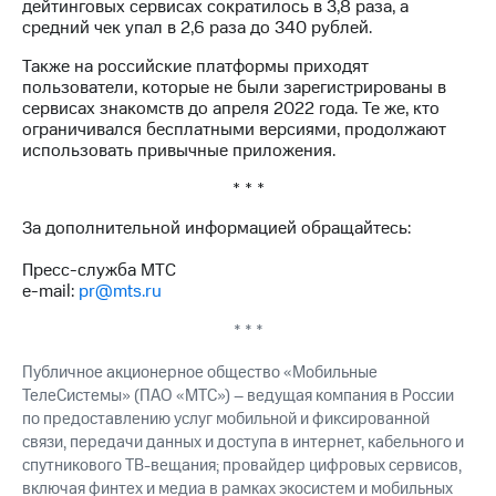
дейтинговых сервисах сократилось в 3,8 раза, а
выкупа
средний чек упал в 2,6 раза до 340 рублей.
акций
Дивиденды
Также на российские платформы приходят
Рынок
пользователи, которые не были зарегистрированы в
облигаций
сервисах знакомств до апреля 2022 года. Те же, кто
ограничивался бесплатными версиями, продолжают
Описание
использовать привычные приложения.
Еврооблигации-2023
Уведомление
* * *
о
погашении
За дополнительной информацией обращайтесь:
именных
облигаций
Пресс-служба МТС
Другое
e-mail:
pr@mts.ru
Регистратор
* * *
Реквизиты
Контакты
Публичное акционерное общество «Мобильные
йчивое развитие
ТелеСистемы» (ПАО «МТС») – ведущая компания в России
и деловая этика
по предоставлению услуг мобильной и фиксированной
На главную
связи, передачи данных и доступа в интернет, кабельного и
спутникового ТВ-вещания; провайдер цифровых сервисов,
включая финтех и медиа в рамках экосистем и мобильных