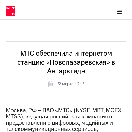
О
сторам и акционерам
Комплаенс и деловая этика
Устойчивое развитие
Медиа-центр
О МТС
О МТС
На главную
компании
О
компании
Стратегия
Стратегия
Все Новости
Карьера
в МТС
Карьера
в МТС
Пресс-
МТС обеспечила интернетом
релизы
История
станцию «Новолазаревская» в
компании
МТС
Антарктиде
о технологиях
Руководство
региона
23 марта 2022
Правовая
информация
Контакты
Москва, РФ – ПАО «МТС» (NYSE: MBT, MOEX:
MTSS), ведущая российская компания по
Медиа-центр
предоставлению цифровых, медийных и
Пресс-
телекоммуникационных сервисов,
релизы