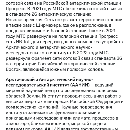
сотовой связи на Российской антарктической станции
Прогресс. В 2021 году МТС обеспечила сотовой связью
в стандарте 2G антарктическую станцию
Новолазаревская. Сеть покрывает территорию станции,
а также оазис Ширмахера, где она расположена, в
пределах видимости базовой станции. Также в 2021
году МТС развернула на полярной станции Прогресс
сеть NB-IoT для передачи данных комплекса устройств
Арктического и антарктического научно-
исследовательского института. В 2022 году МТС
развернула фрагмент сети сотовой связи стандарта 3G
на территории Российской антарктической станции
Восток, являющейся южным полюсом холода.
Арктический и Антарктический научно-
исследовательский институт (ААНИИ)
– ведущий
мировой научный центр по исследованию полярных
областей Земли. Институт проводит весь цикл работ в
высоких широтах в интересах Российской Федерации и
коммерческих компаний. Научные подразделения
института занимаются фундаментальными и
прикладными исследованиями климата, процессов в
атмосфере, ближнем космосе, морской среде и
ледяном покрове. ААНИИ является государственным