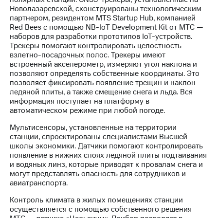
Раскрытие
Новолазаревской, сконструированы технологическим
информации
партнером, резидентом MTS Startup Hub, компанией
Информация
Red Bees с помощью NB-IoТ Development Kit от МТС —
акционерам
наборов для разработки прототипов IoT-устройств.
Документы
Трекеры помогают контролировать целостность
ПАО
взлетно-посадочных полос. Трекеры имеют
"МТС"
встроенный акселерометр, измеряют угол наклона и
Собрания
позволяют определять собственные координаты. Это
акционеров
позволяет фиксировать появление трещин и наклон
Личный
ледяной плиты, а также смещение снега и льда. Вся
кабинет
информация поступает на платформу в
акционера
автоматическом режиме при любой погоде.
Акционерный
капитал
Мультисенсоры, установленные на территории
Контроль
станции, спроектированы специалистами Высшей
и
школы экономики. Датчики помогают контролировать
аудит
появление в нижних слоях ледяной плиты подтаивания
Рынок
и водяных линз, которые приводят к провалам снега и
акций
могут представлять опасность для сотрудников и
авиатранспорта.
Описание
Программа
Контроль климата в жилых помещениях станции
приобретения
осуществляется с помощью собственного решения
Порядок