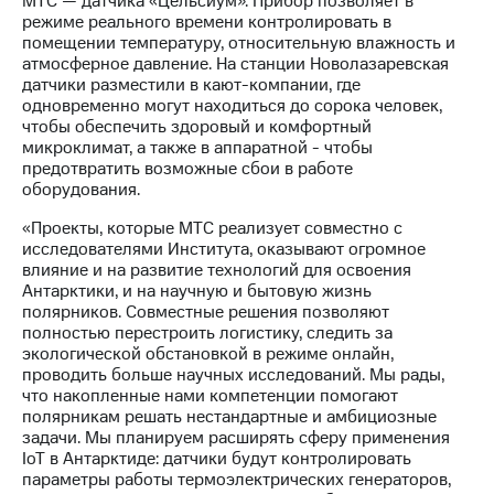
МТС — датчика «Цельсиум». Прибор позволяет в
выкупа
режиме реального времени контролировать в
акций
помещении температуру, относительную влажность и
Дивиденды
атмосферное давление. На станции Новолазаревская
Рынок
датчики разместили в кают-компании, где
облигаций
одновременно могут находиться до сорока человек,
чтобы обеспечить здоровый и комфортный
Описание
микроклимат, а также в аппаратной - чтобы
Еврооблигации-2023
предотвратить возможные сбои в работе
Уведомление
оборудования.
о
погашении
«Проекты, которые МТС реализует совместно с
именных
исследователями Института, оказывают огромное
облигаций
влияние и на развитие технологий для освоения
Другое
Антарктики, и на научную и бытовую жизнь
полярников. Совместные решения позволяют
Регистратор
полностью перестроить логистику, следить за
Реквизиты
экологической обстановкой в режиме онлайн,
Контакты
проводить больше научных исследований. Мы рады,
йчивое развитие
что накопленные нами компетенции помогают
и деловая этика
полярникам решать нестандартные и амбициозные
На главную
задачи. Мы планируем расширять сферу применения
IoT в Антарктиде: датчики будут контролировать
параметры работы термоэлектрических генераторов,