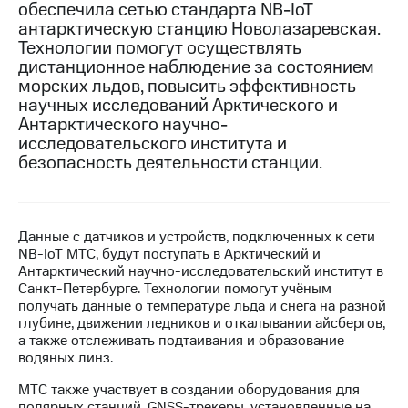
обеспечила сетью стандарта NB-IoT
антарктическую станцию Новолазаревская.
МТС
Технологии помогут осуществлять
о технологиях
дистанционное наблюдение за состоянием
Достижения
морских льдов, повысить эффективность
научных исследований Арктического и
Интервью
Антарктического научно-
исследовательского института и
Финансовая
безопасность деятельности станции.
отчетность
Контакты
Данные с датчиков и устройств, подключенных к сети
Новости
NВ-IoT МТС, будут поступать в Арктический и
в
Антарктический научно-исследовательский институт в
регионе
Санкт-Петербурге. Технологии помогут учёным
получать данные о температуре льда и снега на разной
м и акционерам
глубине, движении ледников и откалывании айсбергов,
Корпоративное
а также отслеживать подтаивания и образование
управление
водяных линз.
Корпоративный
МТС также участвует в создании оборудования для
секретарь
полярных станций. GNSS-трекеры, установленные на