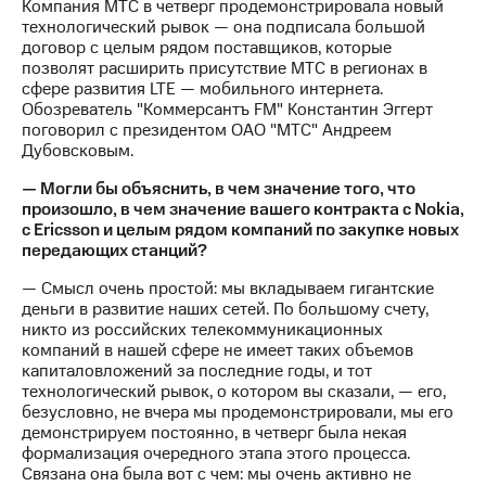
Раскрытие
Компания МТС в четверг продемонстрировала новый
информации
технологический рывок — она подписала большой
Информация
договор с целым рядом поставщиков, которые
акционерам
позволят расширить присутствие МТС в регионах в
Документы
сфере развития LTE — мобильного интернета.
ПАО
Обозреватель "Коммерсантъ FM" Константин Эггерт
"МТС"
поговорил с президентом ОАО "МТС" Андреем
Собрания
Дубовсковым.
акционеров
— Могли бы объяснить, в чем значение того, что
Личный
произошло, в чем значение вашего контракта с Nokia,
кабинет
с Ericsson и целым рядом компаний по закупке новых
акционера
передающих станций?
Акционерный
капитал
— Смысл очень простой: мы вкладываем гигантские
Контроль
деньги в развитие наших сетей. По большому счету,
и
никто из российских телекоммуникационных
аудит
компаний в нашей сфере не имеет таких объемов
Рынок
капиталовложений за последние годы, и тот
акций
технологический рывок, о котором вы сказали, — его,
безусловно, не вчера мы продемонстрировали, мы его
Описание
демонстрируем постоянно, в четверг была некая
Программа
формализация очередного этапа этого процесса.
приобретения
Связана она была вот с чем: мы очень активно не
Порядок