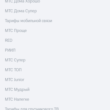
МТС Дома Хорошо
МТС Дома Супер
Тарифы мобильной связи
МТС Проще
RED
РИИЛ
МТС Супер
МТС ТОП
МТС Junior
МТС Мудрый
МТС Налегке
Тарифы для спутникового ТВ