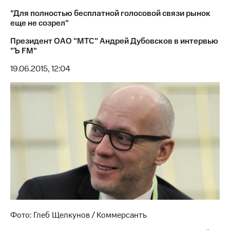
"Для полностью бесплатной голосовой связи рынок
МТС
еще не созрел"
о технологиях
Президент ОАО "МТС" Андрей Дубовсков в интервью
Достижения
"Ъ FM"
Интервью
19.06.2015, 12:04
Финансовая
отчетность
Контакты
Новости
в
регионе
м и акционерам
Корпоративное
управление
Корпоративный
Фото: Глеб Щелкунов / Коммерсантъ
секретарь