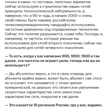
только в каких-то тестовых, пилотных вариантах
выкупа
сейчас используем в строительстве наших сетей
акций
принципы технологической нейтральности, и,
Дивиденды
наверное, что в 90-е годы, в начале 2000-х очень
Рынок
свойственно было нашему российскому
облигаций
телекоммуникационному ландшафту использовать
частотные диапазоны под определенные технологии.
Описание
Сейчас это понятие разрушается, слава тебе, Господи, и,
Еврооблигации-2023
например, те частоты, которые раньше мы
Уведомление
использовали для сетей второго поколения, сейчас мы
о
используем для сетей четвертого поколения.
погашении
именных
— То есть, когда у вас написано 900, 1800, 1900 и так
облигаций
далее, эти частоты не играют роли, теперь как вы их
Другое
используете?
Регистратор
— Да, абсолютно верно, а это в свою очередь для
Реквизиты
абонента крайне важно, может быть, абонент сам этого
Контакты
не осознает, что называется, с точки зрения
йчивое развитие
нумерической, но реально это гигантское увеличение
и деловая этика
скоростных характеристик сети, емкостных
На главную
характеристик сети, покрытия и так далее.
— Это касается 19 регионов России, где у вас, видимо,