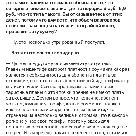
же сами в ваших материалах обозначаете, что
сегодня стоимость звонка где-то порядка 9 руб., 8,9
руб., что-то типа такого. Вы отказываетесь от этих
денег, потому что думаете, что объем разговоров
позволит вам поднять, ну или, по крайней мере,
превысить эту сумму?
— Ну, это несколько утрированный постулат.
— Вот я пытаюсь так лапидарно…
— Да, мы по-другому описываем эту ситуацию.
Главным идентификатором платности роуминга как раз
является необходимость для абонента платить за
входящие, вот этот главный негативный идентификатор
мы исключили. Сейчас продаваемые нами новые
тарифные планы с этой точки зрения не имеют платы
за входящие. Другой вопрос, что, конечно, абонент,
хоть на домашнем тарифе, хоть в роуминге, должен
как-то платить за исходящие, но вы помните, что
страна наша настолько велика и огромна, что в каждом
регионе у нас свои тарифы, поэтому здесь для
полностью бесплатной голосовой связи рынок еще не
созрел. И в мире еще таких прецедентов нет, хотя мы к