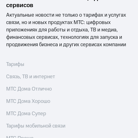
Раскрытие
сервисов
информации
Информация
Актуальные новости не только о тарифах и услугах
акционерам
связи, но и новых продуктах МТС: цифровых
Документы
приложениях для работы и отдыха, ТВ и медиа,
ПАО
"МТС"
финансовых сервисах, технологиях для запуска и
Собрания
продвижения бизнеса и других сервисах компании
акционеров
Личный
кабинет
Тарифы
акционера
Акционерный
Связь, ТВ и интернет
капитал
Контроль
МТС Дома Отлично
и
аудит
Рынок
МТС Дома Хорошо
акций
МТС Дома Супер
Описание
Программа
Тарифы мобильной связи
приобретения
Порядок