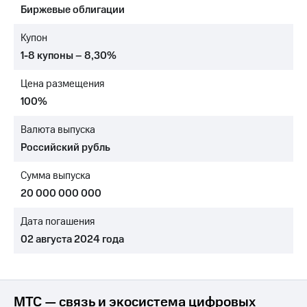
Биржевые облигации
МТС
о технологиях
Купон
1-8 купоны – 8,30%
Достижения
Цена размещения
Интервью
100%
Финансовая
отчетность
Валюта выпуска
Российский рубль
Контакты
Сумма выпуска
Новости
в
20 000 000 000
регионе
Дата погашения
м и акционерам
02 августа 2024 года
Корпоративное
управление
Корпоративный
секретарь
МТС — связь и экосистема цифровых