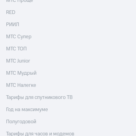
МТС Проще
выкупа
акций
RED
Дивиденды
Рынок
РИИЛ
облигаций
МТС Супер
Описание
Еврооблигации-2023
МТС ТОП
Уведомление
о
МТС Junior
погашении
именных
МТС Мудрый
облигаций
Другое
МТС Налегке
Регистратор
Реквизиты
Тарифы для спутникового ТВ
Контакты
йчивое развитие
Год на максимуме
и деловая этика
На главную
Полугодовой
Тарифы для часов и модемов