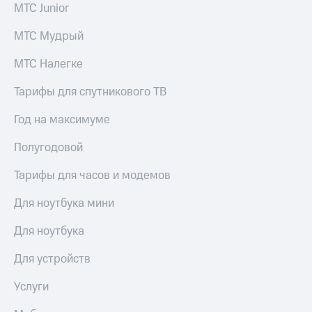
МТС Junior
выкупа
акций
Дивиденды
МТС Мудрый
Рынок
облигаций
МТС Налегке
Описание
Тарифы для спутникового ТВ
Еврооблигации-2023
Уведомление
Год на максимуме
о
погашении
Полугодовой
именных
облигаций
Тарифы для часов и модемов
Другое
Для ноутбука мини
Регистратор
Реквизиты
Для ноутбука
Контакты
йчивое развитие
Для устройств
и деловая этика
На главную
Услуги