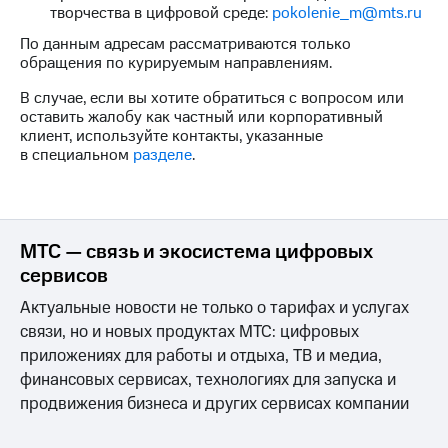
творчества в цифровой среде:
pokolenie_m@mts.ru
МТС
По данным адресам рассматриваются только
о технологиях
обращения по курируемым направлениям.
Достижения
В случае, если вы хотите обратиться с вопросом или
оставить жалобу как частный или корпоративный
Интервью
клиент, используйте контакты, указанные
в специальном
разделе
.
Финансовая
отчетность
Контакты
МТС — связь и экосистема цифровых
Новости
сервисов
в
регионе
Актуальные новости не только о тарифах и услугах
связи, но и новых продуктах МТС: цифровых
м и акционерам
приложениях для работы и отдыха, ТВ и медиа,
Корпоративное
управление
финансовых сервисах, технологиях для запуска и
продвижения бизнеса и других сервисах компании
Корпоративный
секретарь