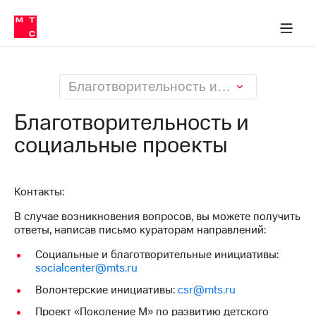
О
сторам и акционерам
Комплаенс и деловая этика
Устойчивое развитие
Медиа-центр
О МТС
О МТС
На главную
компании
О
компании
Стратегия
Стратегия
Карьера
Благотворительность и социальные проекты
в МТС
Карьера
в МТС
Благотворительность и
Пресс-
релизы
социальные проекты
История
компании
МТС
о технологиях
Руководство
региона
Контакты:
В случае возникновения вопросов, вы можете получить
Правовая
ответы, написав письмо кураторам направлений:
информация
Социальные и благотворительные инициативы:
Контакты
socialcenter@mts.ru
Медиа-центр
Волонтерские инициативы:
csr@mts.ru
Пресс-
Проект «Поколение М» по развитию детского
релизы