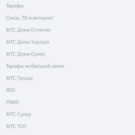
Раскрытие
Тарифы
информации
Информация
Связь, ТВ и интернет
акционерам
Документы
ПАО
МТС Дома Отлично
"МТС"
Собрания
МТС Дома Хорошо
акционеров
Личный
МТС Дома Супер
кабинет
акционера
Тарифы мобильной связи
Акционерный
капитал
МТС Проще
Контроль
и
RED
аудит
Рынок
РИИЛ
акций
МТС Супер
Описание
Программа
МТС ТОП
приобретения
Порядок