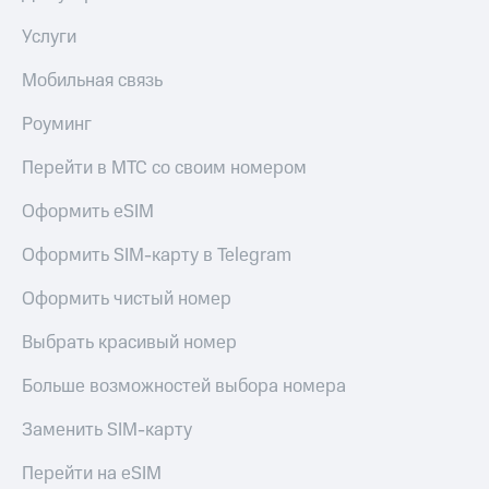
доход
Приложения
онлайн
Услуги
от МТС
Страхование
Мобильная связь
Акции
Покупка
Роуминг
Приложения
полисов
КИОН
онлайн
Перейти в МТС со своим номером
КИОН
Скидка 30%
Музыка
на связь
Оформить eSIM
КИОН
С картой
Оформить SIM-карту в Telegram
Строки
МТС
Деньги
Оформить чистый номер
Live
МТС
Выбрать красивый номер
Накопления
Гудок
Больше возможностей выбора номера
Откладывайте
Мой
деньги
МТС
Заменить SIM-карту
и получайте
доход 15%
Все
Перейти на eSIM
приложения