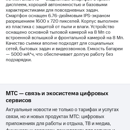
Интернет,
Выбрать
дисплеем, хорошей автономностью и базовыми
ТВ и телефон
красивый
характеристиками для повседневных задач.
для дома
номер
Смартфон оснащен 6.76-дюймовым IPS-экраном
разрешением 1600 х 720 пикселей. Корпус выполнен
Заменить
из пластика с защитой от пыли и влаги. Устройство
Личный
SIM-
оснащено основной тыловой камерой на 8 Мп со
кабинет
карту
встроенной вспышкой и фронтальной камерой на 8 Мп.
спутникового
Качество съемки вполне подходят для социальных
ТВ
Перейти
сетей, бытовых задач и видеозвонков. Емкость батареи
Скачать
на
— 5000 мА*ч, что обеспечивает долгую работу без
приложение
eSIM
подзарядки.
Мой
МТС
Для дома
МТС
Спутниковое ТВ
Premium
Выберите
и подключите
Подписка
ТВ
МТС — связь и экосистема цифровых
на гигабайты
с выгодным
интернета,
сервисов
тарифом
фильмы,
Актуальные новости не только о тарифах и услугах
музыка
и многое
Интернет,
связи, но и новых продуктах МТС: цифровых
другое
ТВ и телефон
приложениях для работы и отдыха, ТВ и медиа,
для дома