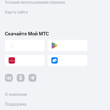
Условия использования сервиса
Переводы
Карта сайта
с
телефона
на карту
МТС Pay
Скачайте Мой МТС
Оплата
по QR-
коду
за границей
тернет-магазин
Смартфоны
Наушники
и
колонки
О компании
Умные
часы
Поддержка
и