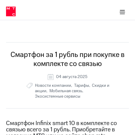
Перенести
ка 30% на связь
обильная связь
Сервисы и подписки
Интернет-магазин
Для дома
Скидка 30% на связь
Личные кабинеты
Финансы
Приложения
номер
ичные кабинеты
в МТС
Мобильная
связь
Все Новости
Тарифы
Интернет
и
ТВ
Услуги
Смартфон за 1 рубль при покупке в
Спутниковое
комплекте со связью
ТВ
Роуминг
МТС
04 августа 2025
Деньги
Новости компании
Тарифы
Скидки и
Личный
акции
Мобильная связь
кабинет
Мобильная связь
Экосистемные сервисы
Скачать
Перенести
приложение
номер
Мой
в МТС
МТС
Акции
Тарифы
Смартфон Infinix smart 10 в комплекте со
связью всего за 1 рубль. Приобретайте в
Скидка 30%
Услуги