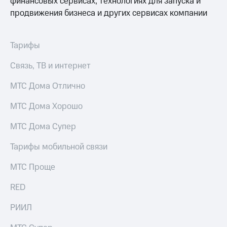
финансовых сервисах, технологиях для запуска и
Семейная
группа
продвижения бизнеса и других сервисах компании
Спутниковое
Скидка
ТВ
на тарифы,
Тарифы
общие
Услуги
подписки
Связь, ТВ и интернет
и услуги,
Поддержка
доступ
МТС Дома Отлично
к геолокации
висы и подписки
МТС
МТС Дома Хорошо
Сертификаты
Premium
безопасности
МТС Дома Супер
Подписка
Всё
на гигабайты
под
Тарифы мобильной связи
интернета,
рукой
фильмы,
МТС Проще
музыка
в Мой МТС
и многое
другое
RED
Посмотрите,
что
Семейная
РИИЛ
полезного
группа
есть