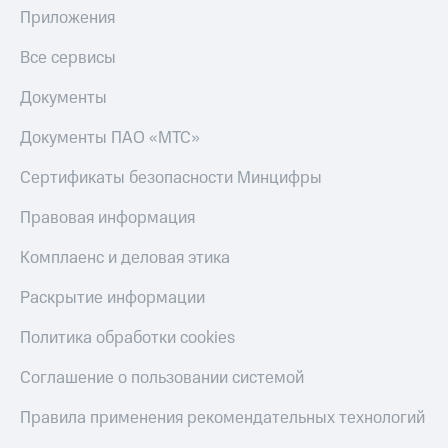
деньги
Приложения
при
и получайте
покупке
доход 15%
Все сервисы
со связью
Платежи
МТС
Документы
и
переводы
Документы ПАО «МТС»
Пополнить
номер
Сертификаты безопасности Минцифры
МТС
Правовая информация
Настройки
автоплатежа
Комплаенс и деловая этика
Пополнить
Раскрытие информации
номер
другого
Политика обработки cookies
оператора
Соглашение о пользовании системой
Оплата
интернета
Правила применения рекомендательных технологий
и
ТВ