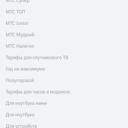
в нашем
МТС Супер
Скидка
приложении
на тарифы,
МТС ТОП
общие
КИОН
подписки
МТС Junior
и услуги,
КИОН
доступ
Музыка
МТС Мудрый
к геолокации
КИОН
МТС Налегке
Кино,
Строки
музыка,
книги
Тарифы для спутникового ТВ
Live
и не
только
Год на максимуме
Гудок
Безопасность
Полугодовой
Мой
МТС
Финансы
Тарифы для часов и модемов
Все
Детям
приложения
Для ноутбука мини
и родителям
Инвестиции
Для ноутбука
Здоровье
и фитнес
Получайте
Для устройств