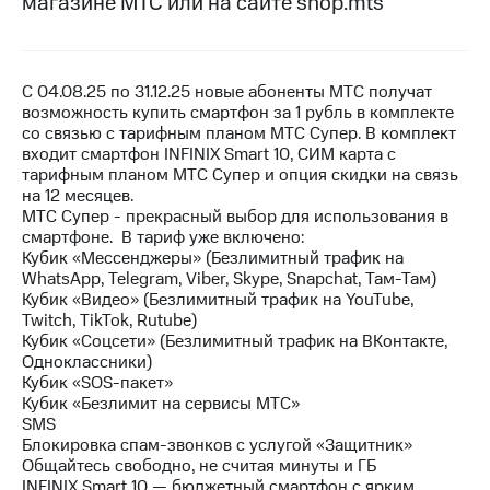
магазине МТС или на сайте shop.mts
на связь
Роуминг
Тарифы
RED,
С 04.08.25 по 31.12.25 новые абоненты МТС получат
Семейная
РИИЛ
возможность купить смартфон за 1 рубль в комплекте
группа
и МТС
со связью с тарифным планом МТС Супер. В комплект
Супер
входит смартфон INFINIX Smart 10, СИМ карта с
Заказать
дешевле
тарифным планом МТС Супер и опция скидки на связь
SIM-
при
на 12 месяцев.
карту
оплате
МТС Супер - прекрасный выбор для использования в
с карты
смартфоне. В тариф уже включено:
Оформить
МТС
Кубик «Мессенджеры» (Безлимитный трафик на
eSIM
Деньги
WhatsApp, Telegram, Viber, Skype, Snapchat, Там-Там)
Кубик «Видео» (Безлимитный трафик на YouTube,
SIM-
Спутниковое ТВ
Twitch, TikTok, Rutube)
карта
Кубик «Соцсети» (Безлимитный трафик на ВКонтакте,
для
Выберите
Одноклассники)
иностранцев
и подключите
Кубик «SOS-пакет»
ТВ
Кубик «Безлимит на сервисы МТС»
Оформить
с выгодным
SMS
чистый
тарифом
Блокировка спам-звонков с услугой «Защитник»
номер
Общайтесь свободно, не считая минуты и ГБ
INFINIX Smart 10 — бюджетный смартфон с ярким