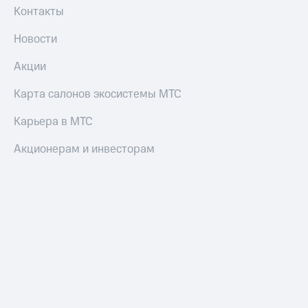
трекеры
Контакты
Умный
Новости
дом
Акции
Планшеты
Акции
Карта салонов экосистемы МТС
и
скидки
Карьера в МТС
Все
Акционерам и инвесторам
товары