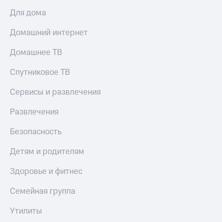
Акции
Финансы
Условия
Для дома
Инвестиции
пополнения
Домашний интернет
Получайте
Скидка
доход
30%
онлайн
Домашнее ТВ
на связь
Страхование
Спутниковое ТВ
Тарифы
Покупка
RED,
Сервисы и развлечения
полисов
РИИЛ
онлайн
и МТС Супер
Развлечения
дешевле
Скидка 30%
при оплате
Безопасность
на связь
с карты
МТС Деньги
Детям и родителям
С картой
МТС
Обзоры
Деньги
Здоровье и фитнес
товаров
МТС
Семейная группа
Скидки
Накопления
до 40%
Утилиты
на смартфоны
Откладывайте