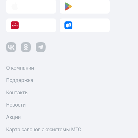
Переводы
с
телефона
на карту
МТС Pay
Оплата
по QR-
коду
О компании
за границей
Поддержка
тернет-магазин
Смартфоны
Контакты
Наушники
и
Новости
колонки
Акции
Умные
часы
Карта салонов экосистемы МТС
и