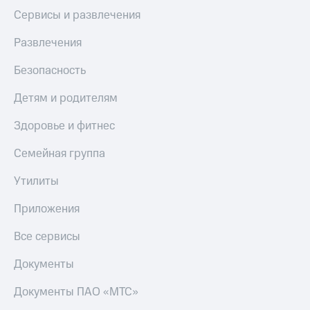
Акции
Финансы
Сервисы и развлечения
Условия
Инвестиции
пополнения
Развлечения
Получайте
Скидка
доход
30%
Безопасность
онлайн
на связь
Страхование
Детям и родителям
Тарифы
Покупка
Здоровье и фитнес
RED,
полисов
РИИЛ
онлайн
и МТС Супер
Семейная группа
дешевле
Скидка 30%
при оплате
Утилиты
на связь
с карты
МТС Деньги
Приложения
С картой
МТС
Обзоры
Все сервисы
Деньги
товаров
МТС
Документы
Скидки
Накопления
до 40%
Документы ПАО «МТС»
на смартфоны
Откладывайте