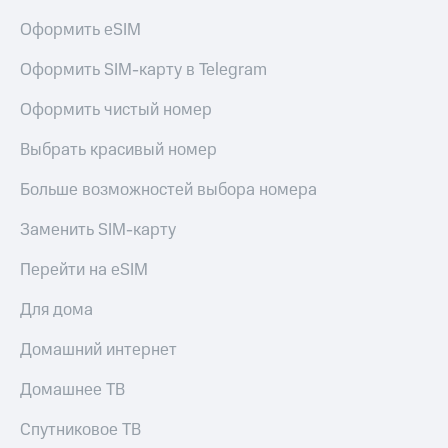
доход
Приложения
онлайн
Оформить eSIM
от МТС
Страхование
Оформить SIM-карту в Telegram
Акции
Покупка
Оформить чистый номер
Приложения
полисов
КИОН
онлайн
Выбрать красивый номер
КИОН
Скидка 30%
Больше возможностей выбора номера
Музыка
на связь
КИОН
Заменить SIM-карту
С картой
Строки
МТС
Деньги
Перейти на eSIM
Live
МТС
Для дома
Накопления
Гудок
Домашний интернет
Откладывайте
Мой
деньги
МТС
Домашнее ТВ
и получайте
доход 15%
Все
Спутниковое ТВ
приложения