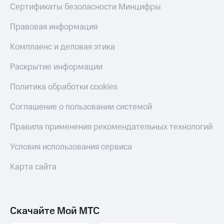
деньги
Сертификаты безопасности Минцифры
при
и получайте
покупке
доход 15%
Правовая информация
со связью
Платежи
МТС
Комплаенс и деловая этика
и
переводы
Раскрытие информации
Пополнить
Политика обработки cookies
номер
МТС
Соглашение о пользовании системой
Настройки
автоплатежа
Правила применения рекомендательных технологий
Пополнить
Условия использования сервиса
номер
другого
Карта сайта
оператора
Оплата
интернета
Скачайте Мой МТС
и
ТВ