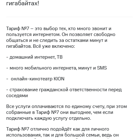
гигабайтах!
на связь
Роуминг
Тарифы
RED,
Семейная
Тариф №7 – это выбор тех, кто много звонит и
РИИЛ
группа
пользуется интернетом. Он позволяет свободно
и МТС
общаться и не следить за остатками минут и
Супер
Заказать
гигабайтов. Всё уже включено:
дешевле
SIM-
при
- домашний интернет, ТВ
карту
оплате
с карты
- много мобильного интернета, минут и SMS
Оформить
МТС
eSIM
Деньги
- онлайн-кинотеатр KION
SIM-
Спутниковое ТВ
- страхование гражданской ответственности перед
карта
соседями
для
Выберите
иностранцев
и подключите
Все услуги оплачиваются по единому счету, при этом
ТВ
собранные в Тариф №7 они выгоднее, чем если
Оформить
с выгодным
подключать каждую услугу отдельно.
чистый
тарифом
номер
Тариф №7 отлично подойдёт как для личного
использования, так и для большой семьи, ведь он