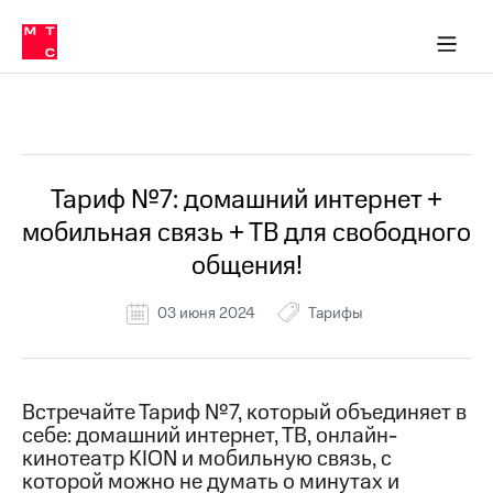
Перенести
ка 30% на связь
обильная связь
Сервисы и подписки
Интернет-магазин
Для дома
Скидка 30% на связь
Личные кабинеты
Финансы
Приложения
номер
ичные кабинеты
в МТС
Мобильная
связь
Все Новости
Тарифы
Интернет
и
ТВ
Услуги
Тариф №7: домашний интернет +
Спутниковое
мобильная связь + ТВ для свободного
ТВ
Роуминг
общения!
МТС
Деньги
03 июня 2024
Тарифы
Личный
кабинет
Мобильная связь
Скачать
Перенести
приложение
номер
Мой
в МТС
Встречайте Тариф №7, который объединяет в
МТС
себе: домашний интернет, ТВ, онлайн-
Акции
Тарифы
кинотеатр KION и мобильную связь, с
которой можно не думать о минутах и
Скидка 30%
Услуги