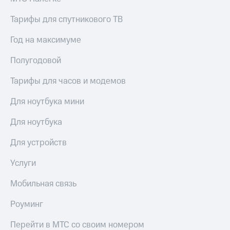
в нашем
Скидка
приложении
на тарифы,
Тарифы для спутникового ТВ
общие
КИОН
подписки
Год на максимуме
и услуги,
КИОН
доступ
Музыка
Полугодовой
к геолокации
КИОН
Тарифы для часов и модемов
Кино,
Строки
музыка,
Для ноутбука мини
книги
Live
и не
Для ноутбука
только
Гудок
Безопасность
Для устройств
Мой
МТС
Финансы
Услуги
Все
Детям
Мобильная связь
приложения
и родителям
Роуминг
Инвестиции
Здоровье
и фитнес
Получайте
Перейти в МТС со своим номером