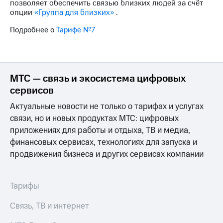
Интернет,
Выбрать
позволяет обеспечить связью близких людей за счёт
ТВ и телефон
красивый
опции
«Группа для близких»
.
для дома
номер
Подробнее о
Тарифе №7
Заменить
Личный
SIM-
кабинет
карту
спутникового
ТВ
МТС — связь и экосистема цифровых
Перейти
Скачать
на
сервисов
приложение
eSIM
Мой
Актуальные новости не только о тарифах и услугах
МТС
Для дома
связи, но и новых продуктах МТС: цифровых
МТС
Спутниковое ТВ
приложениях для работы и отдыха, ТВ и медиа,
Premium
Выберите
финансовых сервисах, технологиях для запуска и
и подключите
Подписка
ТВ
продвижения бизнеса и других сервисах компании
на гигабайты
с выгодным
интернета,
тарифом
фильмы,
Тарифы
музыка
и многое
Интернет,
Связь, ТВ и интернет
другое
ТВ и телефон
для дома