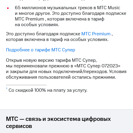
Интернет,
Выбрать
ТВ и телефон
красивый
65 миллионов музыкальных треков в МТС Music
для дома
номер
и многое другое. Это доступно благодаря подписке
МТС Premium , которая включена в тариф
Заменить
на особых условиях.
Личный
SIM-
кабинет
Это доступно благодаря подписке
МТС Premium
,
карту
спутникового
которая включена в тариф на особых условиях.
ТВ
Перейти
Подробнее о тарифе МТС Супер
Скачать
на
приложение
eSIM
Открыв новую версию тарифа МТС Супер,
Мой
мы переименовали прежнюю в «МТС Супер 072023»
МТС
Для дома
и закрыли для новых подключений/переходов. Условия
МТС
Спутниковое ТВ
обслуживания пользователей остались прежними.
Premium
Выберите
и подключите
*
Подписка
Со скидкой 100% на плату за услугу.
ТВ
на гигабайты
с выгодным
интернета,
тарифом
фильмы,
музыка
МТС — связь и экосистема цифровых
и многое
Интернет,
другое
ТВ и телефон
сервисов
для дома