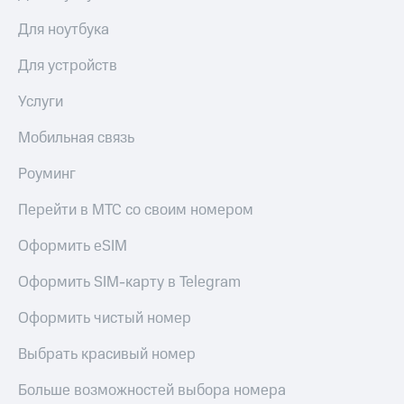
доход
Приложения
онлайн
Для ноутбука
от МТС
Страхование
Для устройств
Акции
Покупка
Услуги
Приложения
полисов
КИОН
онлайн
Мобильная связь
КИОН
Скидка 30%
Музыка
на связь
Роуминг
КИОН
С картой
Перейти в МТС со своим номером
Строки
МТС
Деньги
Оформить eSIM
Live
МТС
Оформить SIM-карту в Telegram
Накопления
Гудок
Оформить чистый номер
Откладывайте
Мой
деньги
МТС
Выбрать красивый номер
и получайте
доход 15%
Все
Больше возможностей выбора номера
приложения