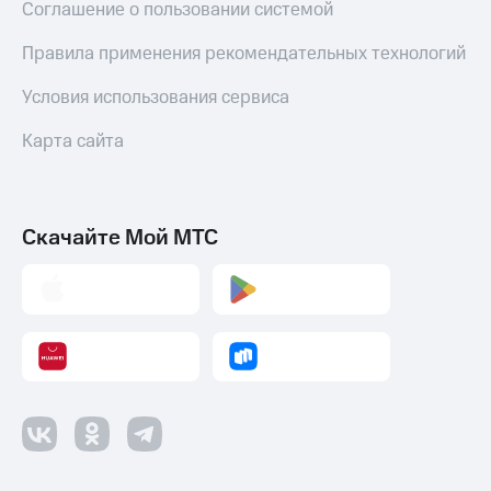
Соглашение о пользовании системой
Переводы
Правила применения рекомендательных технологий
с
телефона
Условия использования сервиса
на карту
МТС Pay
Карта сайта
Оплата
по QR-
коду
Скачайте Мой МТС
за границей
тернет-магазин
Смартфоны
Наушники
и
колонки
Умные
часы
и