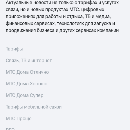
Семейная
Актуальные новости не только о тарифах и услугах
группа
связи, но и новых продуктах МТС: цифровых
Спутниковое
приложениях для работы и отдыха, ТВ и медиа,
Скидка
ТВ
финансовых сервисах, технологиях для запуска и
на тарифы,
общие
Услуги
продвижения бизнеса и других сервисах компании
подписки
и услуги,
Поддержка
доступ
Тарифы
к геолокации
висы и подписки
МТС
Связь, ТВ и интернет
Сертификаты
Premium
безопасности
МТС Дома Отлично
Подписка
Всё
на гигабайты
МТС Дома Хорошо
под
интернета,
рукой
фильмы,
МТС Дома Супер
музыка
в Мой МТС
и многое
Тарифы мобильной связи
другое
Посмотрите,
что
Семейная
МТС Проще
полезного
группа
есть