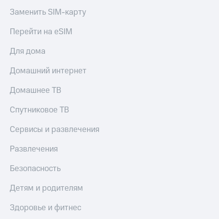
Акции
Финансы
Условия
Заменить SIM-карту
Инвестиции
пополнения
Перейти на eSIM
Получайте
Скидка
доход
30%
онлайн
Для дома
на связь
Страхование
Домашний интернет
Тарифы
Покупка
RED,
Домашнее ТВ
полисов
РИИЛ
онлайн
и МТС Супер
Спутниковое ТВ
дешевле
Скидка 30%
при оплате
Сервисы и развлечения
на связь
с карты
МТС Деньги
Развлечения
С картой
МТС
Обзоры
Безопасность
Деньги
товаров
МТС
Детям и родителям
Скидки
Накопления
до 40%
Здоровье и фитнес
на смартфоны
Откладывайте