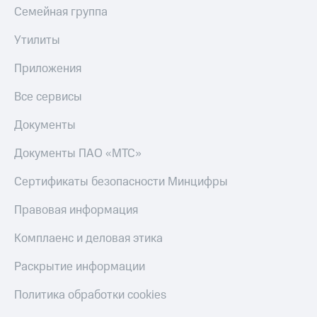
деньги
Семейная группа
при
и получайте
покупке
доход 15%
Утилиты
со связью
Платежи
МТС
Приложения
и
переводы
Все сервисы
Пополнить
номер
Документы
МТС
Документы ПАО «МТС»
Настройки
автоплатежа
Сертификаты безопасности Минцифры
Пополнить
Правовая информация
номер
другого
Комплаенс и деловая этика
оператора
Раскрытие информации
Оплата
интернета
Политика обработки cookies
и
ТВ