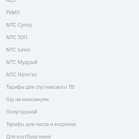
в нашем
RED
Скидка
приложении
на тарифы,
РИИЛ
общие
КИОН
подписки
МТС Супер
и услуги,
КИОН
доступ
Музыка
МТС ТОП
к геолокации
КИОН
МТС Junior
Кино,
Строки
музыка,
книги
МТС Мудрый
Live
и не
только
МТС Налегке
Гудок
Безопасность
Тарифы для спутникового ТВ
Мой
МТС
Финансы
Год на максимуме
Все
Детям
Полугодовой
приложения
и родителям
Инвестиции
Тарифы для часов и модемов
Здоровье
и фитнес
Получайте
Для ноутбука мини