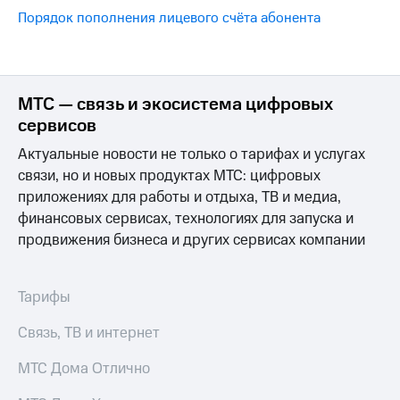
на связь
Порядок пополнения лицевого счёта абонента
Роуминг
Тарифы
RED,
Семейная
РИИЛ
группа
и МТС
МТС — связь и экосистема цифровых
Супер
сервисов
Заказать
дешевле
SIM-
при
Актуальные новости не только о тарифах и услугах
карту
оплате
связи, но и новых продуктах МТС: цифровых
с карты
приложениях для работы и отдыха, ТВ и медиа,
Оформить
МТС
eSIM
финансовых сервисах, технологиях для запуска и
Деньги
продвижения бизнеса и других сервисах компании
SIM-
Спутниковое ТВ
карта
для
Выберите
Тарифы
иностранцев
и подключите
ТВ
Связь, ТВ и интернет
Оформить
с выгодным
чистый
тарифом
МТС Дома Отлично
номер