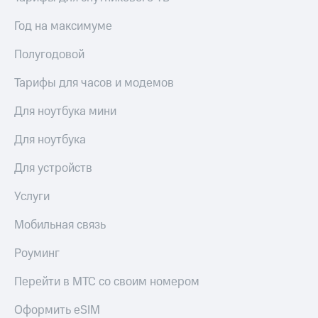
Семейная
группа
Год на максимуме
Спутниковое
Скидка
ТВ
Полугодовой
на тарифы,
общие
Услуги
Тарифы для часов и модемов
подписки
и услуги,
Поддержка
Для ноутбука мини
доступ
к геолокации
висы и подписки
Для ноутбука
МТС
Сертификаты
Premium
безопасности
Для устройств
Подписка
Всё
на гигабайты
Услуги
под
интернета,
рукой
фильмы,
Мобильная связь
музыка
в Мой МТС
и многое
Роуминг
другое
Посмотрите,
что
Перейти в МТС со своим номером
Семейная
полезного
группа
есть
Оформить eSIM