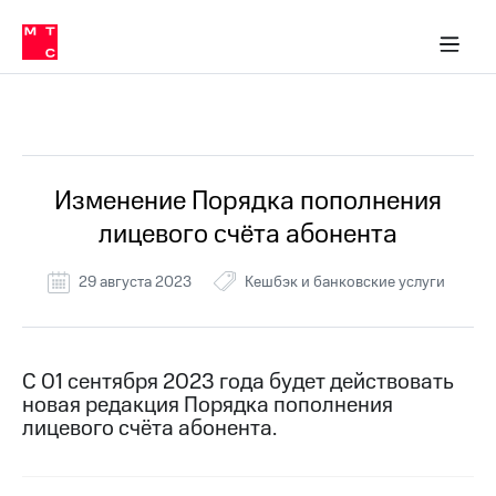
Перенести
ка 30% на связь
обильная связь
Сервисы и подписки
Интернет-магазин
Для дома
Скидка 30% на связь
Личные кабинеты
Финансы
Приложения
номер
ичные кабинеты
в МТС
Мобильная
связь
Все Новости
Тарифы
Интернет
и
ТВ
Услуги
Изменение Порядка пополнения
Спутниковое
лицевого счёта абонента
ТВ
Роуминг
МТС
29 августа 2023
Кешбэк и банковские услуги
Деньги
Личный
кабинет
Мобильная связь
Скачать
Перенести
С 01 сентября 2023 года будет действовать
приложение
номер
новая редакция Порядка пополнения
Мой
в МТС
МТС
лицевого счёта абонента.
Акции
Тарифы
Скидка 30%
Услуги