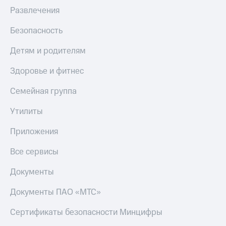
доход
Приложения
Развлечения
онлайн
от МТС
Безопасность
Страхование
Акции
Покупка
Детям и родителям
Приложения
полисов
КИОН
онлайн
Здоровье и фитнес
КИОН
Скидка 30%
Семейная группа
Музыка
на связь
Утилиты
КИОН
С картой
Строки
МТС
Приложения
Деньги
Live
Все сервисы
МТС
Накопления
Гудок
Документы
Откладывайте
Мой
деньги
МТС
Документы ПАО «МТС»
и получайте
доход 15%
Все
Сертификаты безопасности Минцифры
приложения