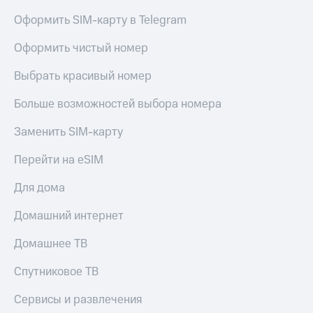
в нашем
Скидка
приложении
Оформить SIM-карту в Telegram
на тарифы,
общие
КИОН
Оформить чистый номер
подписки
и услуги,
КИОН
доступ
Выбрать красивый номер
Музыка
к геолокации
Больше возможностей выбора номера
КИОН
Кино,
Строки
музыка,
Заменить SIM-карту
книги
Live
и не
Перейти на eSIM
только
Гудок
Для дома
Безопасность
Мой
МТС
Домашний интернет
Финансы
Все
Домашнее ТВ
Детям
приложения
и родителям
Спутниковое ТВ
Инвестиции
Здоровье
и фитнес
Сервисы и развлечения
Получайте