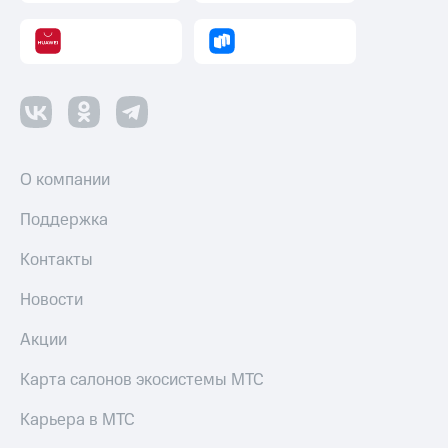
деньги
при
и получайте
покупке
доход 15%
со связью
Платежи
МТС
и
переводы
Пополнить
номер
О компании
МТС
Поддержка
Настройки
автоплатежа
Контакты
Пополнить
Новости
номер
другого
Акции
оператора
Карта салонов экосистемы МТС
Оплата
интернета
Карьера в МТС
и
ТВ