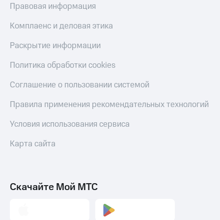
Акции
Финансы
Правовая информация
Условия
Инвестиции
пополнения
Комплаенс и деловая этика
Получайте
Скидка
доход
Раскрытие информации
30%
онлайн
на связь
Политика обработки cookies
Страхование
Тарифы
Соглашение о пользовании системой
Покупка
RED,
полисов
РИИЛ
Правила применения рекомендательных технологий
онлайн
и МТС Супер
дешевле
Скидка 30%
Условия использования сервиса
при оплате
на связь
с карты
Карта сайта
МТС Деньги
С картой
МТС
Обзоры
Деньги
товаров
Скачайте Мой МТС
МТС
Скидки
Накопления
до 40%
на смартфоны
Откладывайте