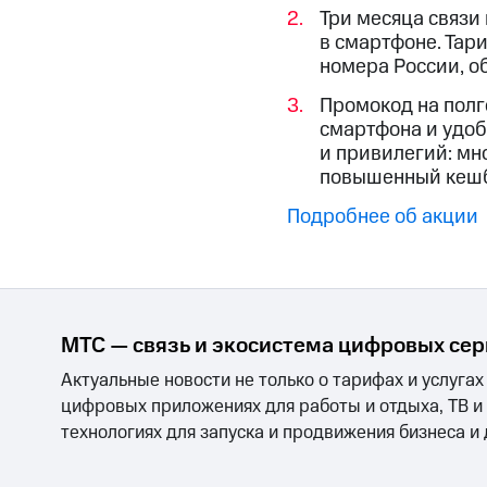
Смартфоны
Наушники и колонки
Умн
Три месяца связи
Скидка 30% на связь
в смартфоне. Тар
номера России, о
Тарифы RED, РИИЛ и МТС Супер дешев
Промокод на полг
Обзоры товаров
смартфона и удоб
и привилегий: мно
Скидки до 40%
повышенный кешбэ
на смартфоны
Подробнее об акции
при покупке со связью МТС
МТС — связь и экосистема цифровых се
Актуальные новости не только о тарифах и услугах
цифровых приложениях для работы и отдыха, ТВ и
технологиях для запуска и продвижения бизнеса и