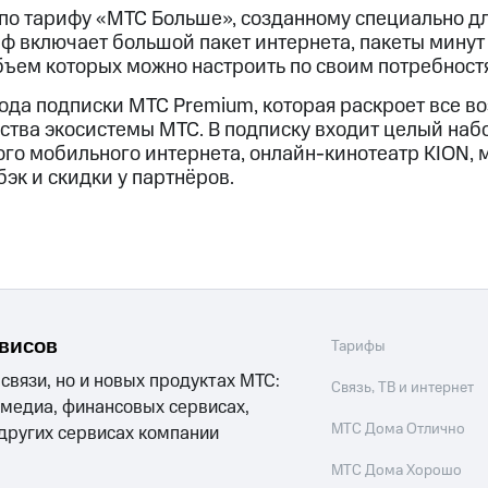
ые часы и трекеры
Умный дом
Планшеты
Акции и 
 по тарифу «МТС Больше», созданному специально д
иф включает большой пакет интернета, пакеты мину
бъем которых можно настроить по своим потребност
ле при оплате с карты МТС Деньги
ода подписки МТС Premium, которая раскроет все в
ства экосистемы МТС. В подписку входит целый наб
го мобильного интернета, онлайн-кинотеатр KION, м
к и скидки у партнёров.
рвисов
Тарифы
 связи, но и новых продуктах МТС:
Связь, ТВ и интернет
 медиа, финансовых сервисах,
МТС Дома Отлично
 других сервисах компании
МТС Дома Хорошо