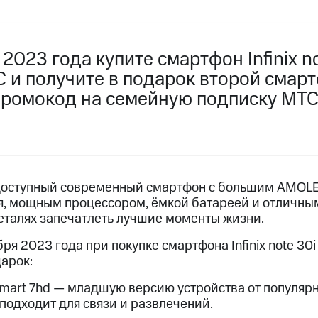
услуги, доступ к геолокации
услуги, доступ к геолокации
пасность
Финансы
Детям и родителям
Здоровье и 
 2023 года купите смартфон Infinix no
 и получите в подарок второй смарт
ive
Гудок
Мой МТС
Все приложения
 промокод на семейную подписку МТ
 в нашем приложении
ive
Гудок
Мой МТС
Все приложения
Инвестиции
это доступный современный смартфон с большим AMO
, мощным процессором, ёмкой батареей и отличны
деталях запечатлеть лучшие моменты жизни.
бря 2023 года при покупке смартфона Infinix note 30
ход 15%
арок:
ер МТС
Настройки автоплатежа
Пополнить номер др
ход 15%
 smart 7hd — младшую версию устройства от популярн
 на карту
МТС Pay
Оплата по QR-коду за границей
подходит для связи и развлечений.