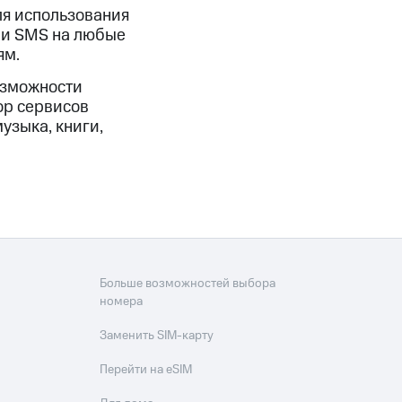
скидки
Все товары
ля использования
т и SMS на любые
ям.
озможности
ор сервисов
узыка, книги,
Больше возможностей выбора
номера
Заменить SIM-карту
Перейти на eSIM