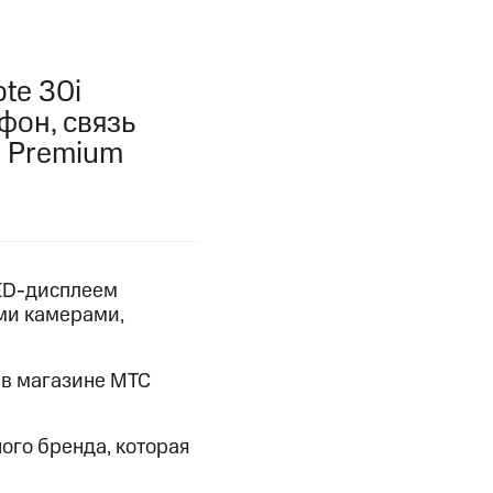
фитнес
Приложения от МТС
te 30i
Приложения
фон, связь
Финансы
С Premium
LED-дисплеем
ми камерами,
i в магазине МТС
угого оператора
Оплата
ого бренда, которая
Интернет-магазин