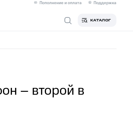
Пополнение и оплата
Поддержка
Скидка 30% на связь
Личные кабинеты
КАТАЛОГ
Мобильная связь
IM-карта для иностранцев
M
Для дома
он – второй в
Сервисы и подписки