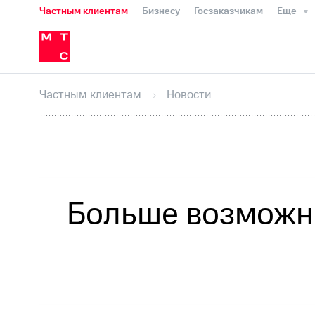
Частным клиентам
Бизнесу
Госзаказчикам
Еще
Перенести номер
Мобильная связь
Сервисы и подписки
Интернет-магазин
Для дома
Скидка 30% на связь
Личные кабинеты
Финансы
Приложения
в МТС
Тарифы
Услуги
Роуминг
Мобильная связь
Интернет и ТВ
Спут
Личный кабинет
Скачать приложени
Перенести номер
Скидка 30% на связь
Частным клиентам
Новости
в МТС
Тарифы
Услуги
Роуминг
Семе
Оформить чистый номер
Выбрать кр
Тарифы RED, РИИЛ и МТС Супер дешев
Все Новости
Спутниковое ТВ
Спутниковое ТВ
Выберите и подключите ТВ с выгодн
Выберите и подключите ТВ с выгодн
Больше возможно
Интернет, ТВ и телефон для дома
Интернет, ТВ и телефон для дома
Спутниковое ТВ
Услуги
Поддержка
Личный кабинет спутникового ТВ
Ска
МТС Premium
МТС Premium
Подписка на гигабайты интернета, ф
Подписка на гигабайты интернета, ф
Семейная группа
Семейная группа