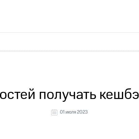
никовое ТВ
МТС Деньги
е Мой МТС
Акции
йная группа
Заказать SIM-карту
Оформить eSIM
S
асивый номер
Заменить SIM-карту
Перейти на eSI
ле при оплате с карты МТС Деньги
ым тарифом
ым тарифом
стей получать кешбэ
чать приложение Мой МТС
01 июля 2023
ильмы, музыка и многое другое
ильмы, музыка и многое другое