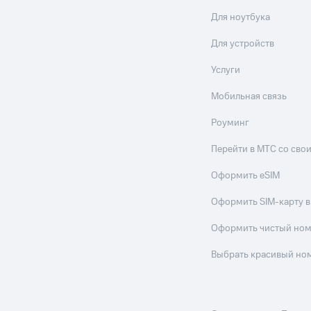
Для ноутбука
Для устройств
Услуги
Мобильная связь
Роуминг
Перейти в МТС со св
Оформить eSIM
Оформить SIM-карту в
Оформить чистый но
Выбрать красивый но