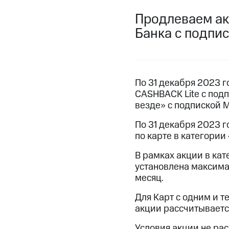
Скидка на тарифы, общие подписки и 
Скидка на тарифы, общие подписки и 
Продлеваем ак
Кино, музыка, книги и не только
Безо
Сертификаты безопасности
Банка c подпи
Акции
Всё под рукой в Мой МТС
КИОН
КИОН Музыка
КИОН Строки
L
Посмотрите, что полезного есть
Инвестиции
По 31 декабря 2023 
Получайте доход онлайн
CASHBACK Lite c под
КИОН
КИОН Музыка
КИОН Строки
L
везде» с подпиской 
Страхование
Получайте доход онлайн
Покупка полисов онлайн
По 31 декабря 2023 
Страхование
по карте в категории
Скидка 30% на связь
Покупка полисов онлайн
С картой МТС Деньги
В рамках акции в ка
Скидка 30% на связь
установлена максима
МТС Накопления
С картой МТС Деньги
месяц.
Откладывайте деньги и получайте до
МТС Накопления
Для Карт с одним и 
Платежи и переводы
Пополнить ном
Откладывайте деньги и получайте до
акции рассчитываетс
интернета и ТВ
Переводы с телефона
Акции
Условия пополнения
Условия акции не рас