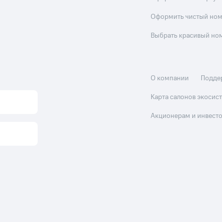
Оформить чистый но
Выбрать красивый но
О компании
Подде
Карта салонов экоси
Акционерам и инвест