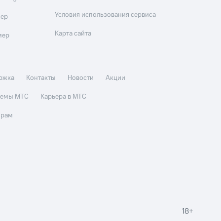
Условия использования сервиса
мер
Карта сайта
мер
ржка
Контакты
Новости
Акции
стемы МТС
Карьера в МТС
орам
18+