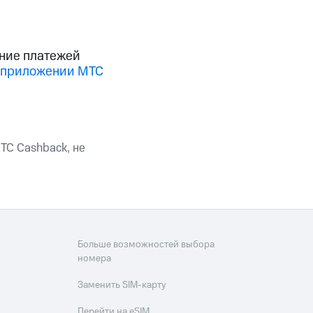
фитнес
Приложения от МТС
ение платежей
Приложения
 приложении МТС
Финансы
ТС Cashback, не
Больше возможностей выбора
номера
угого оператора
Оплата
Заменить SIM-карту
Интернет-магазин
Перейти на eSIM