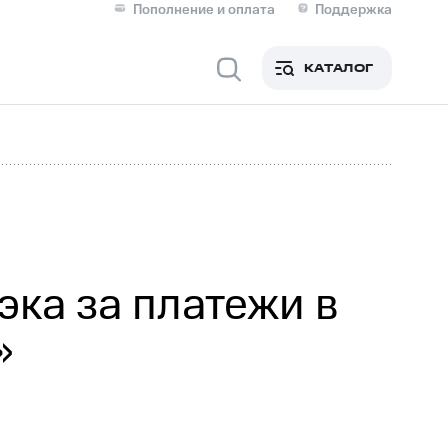
Пополнение и оплата
Поддержка
Скидка 30% на связь
Личные кабинеты
КАТАЛОГ
Мобильная связь
IM-карта для иностранцев
M
Для дома
ка за платежи в
»
Сервисы и подписки