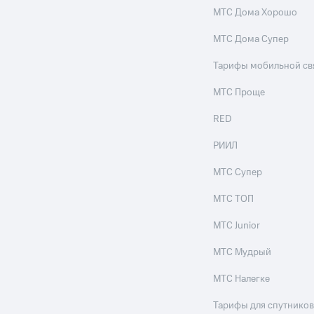
ые часы и трекеры
Умный дом
Планшеты
Акции и 
МТС Дома Хорошо
МТС Дома Супер
ле при оплате с карты МТС Деньги
Тарифы мобильной св
МТС Проще
RED
РИИЛ
МТС Супер
МТС ТОП
МТС Junior
МТС Мудрый
МТС Налегке
Тарифы для спутников