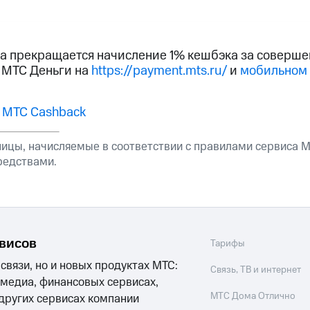
услуги, доступ к геолокации
услуги, доступ к геолокации
пасность
Финансы
Детям и родителям
Здоровье и 
да прекращается начисление 1% кешбэка за соверш
 МТС Деньги на
https://payment.mts.ru/
и
мобильном
ive
Гудок
Мой МТС
Все приложения
 в нашем приложении
 МТС Cashback
ive
Гудок
Мой МТС
Все приложения
Инвестиции
ицы, начисляемые в соответствии с правилами сервиса М
редствами.
рвисов
ход 15%
Тарифы
 связи, но и новых продуктах МТС:
ер МТС
Настройки автоплатежа
Пополнить номер др
ход 15%
Связь, ТВ и интернет
 медиа, финансовых сервисах,
 на карту
МТС Pay
Оплата по QR-коду за границей
МТС Дома Отлично
 других сервисах компании