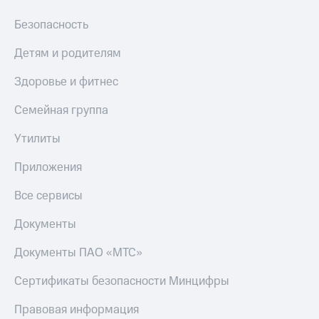
Акции
Финансы
Условия
Инвестиции
Безопасность
пополнения
Получайте
Детям и родителям
Скидка
доход
30%
онлайн
Здоровье и фитнес
на связь
Страхование
Семейная группа
Тарифы
Покупка
RED,
Утилиты
полисов
РИИЛ
онлайн
и МТС Супер
Приложения
дешевле
Скидка 30%
при оплате
на связь
Все сервисы
с карты
МТС Деньги
С картой
Документы
МТС
Обзоры
Деньги
товаров
Документы ПАО «МТС»
МТС
Скидки
Сертификаты безопасности Минцифры
Накопления
до 40%
на смартфоны
Правовая информация
Откладывайте