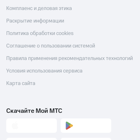
деньги
при
Комплаенс и деловая этика
и получайте
покупке
доход 15%
со связью
Раскрытие информации
Платежи
МТС
и
Политика обработки cookies
переводы
Соглашение о пользовании системой
Пополнить
номер
Правила применения рекомендательных технологий
МТС
Условия использования сервиса
Настройки
автоплатежа
Карта сайта
Пополнить
номер
другого
оператора
Скачайте Мой МТС
Оплата
интернета
и
ТВ