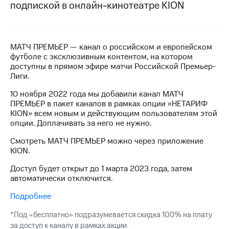
подпиской в онлайн-кинотеатре KION
на связь
Роуминг
Тарифы
RED,
Семейная
МАТЧ ПРЕМЬЕР — канал о российском и европейском
РИИЛ
группа
футболе с эксклюзивным контентом, на котором
и МТС
доступны в прямом эфире матчи Российской Премьер-
Супер
Заказать
Лиги.
дешевле
SIM-
при
10 ноября 2022 года мы добавили канал МАТЧ
карту
оплате
ПРЕМЬЕР в пакет каналов в рамках опции «НЕТАРИФ
с карты
KION» всем новым и действующим пользователям этой
Оформить
МТС
опции. Доплачивать за него не нужно.
eSIM
Деньги
Смотреть МАТЧ ПРЕМЬЕР можно через приложение
SIM-
Спутниковое ТВ
KION.
карта
для
Выберите
Доступ будет открыт до 1 марта 2023 года, затем
иностранцев
и подключите
автоматически отключится.
ТВ
Оформить
с выгодным
Подробнее
чистый
тарифом
номер
*Под «бесплатно» подразумевается скидка 100% на плату
за доступ к каналу в рамках акции.