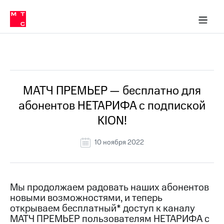
Перенести
ка 30% на связь
обильная связь
Сервисы и подписки
Интернет-магазин
Для дома
Скидка 30% на связь
Личные кабинеты
Финансы
Приложения
номер
ичные кабинеты
в МТС
Мобильная
связь
Все Новости
Тарифы
Интернет
и
ТВ
Услуги
МАТЧ ПРЕМЬЕР — бесплатно для
Спутниковое
абонентов НЕТАРИФА с подпиской
ТВ
Роуминг
KION!
МТС
Деньги
10 ноября 2022
Личный
кабинет
Мобильная связь
Скачать
Перенести
приложение
номер
Мой
в МТС
Мы продолжаем радовать наших абонентов
МТС
новыми возможностями, и теперь
Акции
Тарифы
открываем бесплатный* доступ к каналу
МАТЧ ПРЕМЬЕР пользователям НЕТАРИФА с
Скидка 30%
Услуги