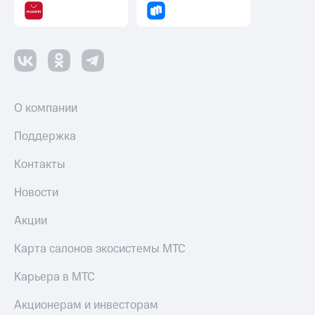
Переводы
с
телефона
на карту
МТС Pay
О компании
Оплата
по QR-
Поддержка
коду
за границей
Контакты
тернет-магазин
Новости
Смартфоны
Акции
Наушники
и
Карта салонов экосистемы МТС
колонки
Карьера в МТС
Умные
часы
и
Акционерам и инвесторам