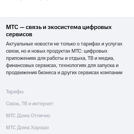
Интернет,
Выбрать
ТВ и телефон
красивый
для дома
номер
Заменить
МТС — связь и экосистема цифровых
Личный
SIM-
сервисов
кабинет
карту
спутникового
Актуальные новости не только о тарифах и услугах
ТВ
Перейти
связи, но и новых продуктах МТС: цифровых
Скачать
на
приложение
eSIM
приложениях для работы и отдыха, ТВ и медиа,
Мой
финансовых сервисах, технологиях для запуска и
МТС
Для дома
продвижения бизнеса и других сервисах компании
МТС
Спутниковое ТВ
Premium
Выберите
и подключите
Подписка
Тарифы
ТВ
на гигабайты
с выгодным
интернета,
Связь, ТВ и интернет
тарифом
фильмы,
музыка
МТС Дома Отлично
и многое
Интернет,
другое
ТВ и телефон
МТС Дома Хорошо
для дома