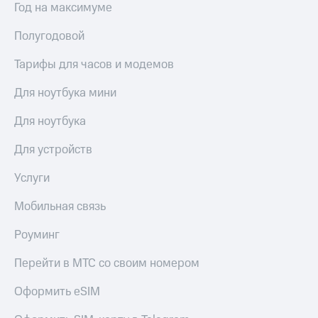
в нашем
Год на максимуме
Скидка
приложении
на тарифы,
Полугодовой
общие
КИОН
подписки
и услуги,
Тарифы для часов и модемов
КИОН
доступ
Музыка
к геолокации
Для ноутбука мини
КИОН
Кино,
Для ноутбука
Строки
музыка,
книги
Live
Для устройств
и не
только
Гудок
Услуги
Безопасность
Мой
Мобильная связь
МТС
Финансы
Роуминг
Все
Детям
приложения
Перейти в МТС со своим номером
и родителям
Инвестиции
Здоровье
Оформить eSIM
и фитнес
Получайте