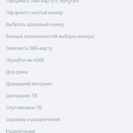
Оформить SIM-карту в Telegram
доход
Приложения
онлайн
от МТС
Оформить чистый номер
Страхование
Акции
Выбрать красивый номер
Покупка
Приложения
полисов
Больше возможностей выбора номера
КИОН
онлайн
Заменить SIM-карту
КИОН
Скидка 30%
Музыка
на связь
Перейти на eSIM
КИОН
С картой
Для дома
Строки
МТС
Деньги
Домашний интернет
Live
МТС
Накопления
Домашнее ТВ
Гудок
Откладывайте
Мой
Спутниковое ТВ
деньги
МТС
и получайте
Сервисы и развлечения
доход 15%
Все
приложения
Развлечения