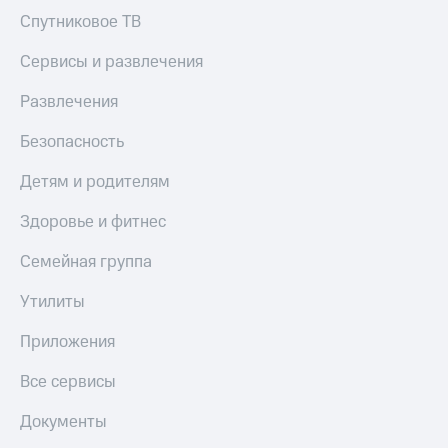
доход
Приложения
Спутниковое ТВ
онлайн
от МТС
Сервисы и развлечения
Страхование
Акции
Покупка
Развлечения
Приложения
полисов
КИОН
онлайн
Безопасность
КИОН
Скидка 30%
Детям и родителям
Музыка
на связь
Здоровье и фитнес
КИОН
С картой
Строки
МТС
Семейная группа
Деньги
Live
Утилиты
МТС
Накопления
Гудок
Приложения
Откладывайте
Мой
деньги
МТС
Все сервисы
и получайте
доход 15%
Все
Документы
приложения