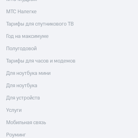
Семейная
группа
МТС Налегке
Спутниковое
Скидка
ТВ
Тарифы для спутникового ТВ
на тарифы,
общие
Услуги
Год на максимуме
подписки
и услуги,
Поддержка
доступ
Полугодовой
к геолокации
висы и подписки
Тарифы для часов и модемов
МТС
Сертификаты
Premium
безопасности
Для ноутбука мини
Подписка
Всё
на гигабайты
Для ноутбука
под
интернета,
рукой
фильмы,
Для устройств
музыка
в Мой МТС
и многое
Услуги
другое
Посмотрите,
что
Мобильная связь
Семейная
полезного
группа
есть
Роуминг