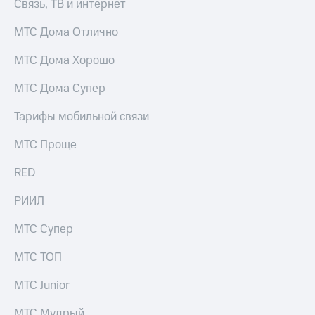
Интернет,
Выбрать
Связь, ТВ и интернет
ТВ и телефон
красивый
для дома
номер
МТС Дома Отлично
Заменить
МТС Дома Хорошо
Личный
SIM-
кабинет
карту
МТС Дома Супер
спутникового
ТВ
Перейти
Тарифы мобильной связи
Скачать
на
приложение
eSIM
МТС Проще
Мой
МТС
Для дома
RED
МТС
Спутниковое ТВ
Premium
Выберите
РИИЛ
и подключите
Подписка
ТВ
на гигабайты
МТС Супер
с выгодным
интернета,
тарифом
фильмы,
МТС ТОП
музыка
и многое
Интернет,
МТС Junior
другое
ТВ и телефон
для дома
МТС Мудрый