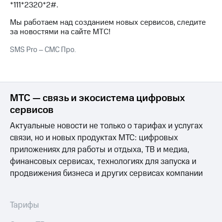
*111*2320*2#.
на связь
Мы работаем над созданием новых сервисов, следите
Роуминг
Тарифы
за новостями на сайте МТС!
RED,
Семейная
РИИЛ
SMS Pro – СМС Про.
группа
и МТС
Супер
Заказать
дешевле
SIM-
при
карту
оплате
МТС — связь и экосистема цифровых
с карты
сервисов
Оформить
МТС
eSIM
Деньги
Актуальные новости не только о тарифах и услугах
связи, но и новых продуктах МТС: цифровых
SIM-
Спутниковое ТВ
карта
приложениях для работы и отдыха, ТВ и медиа,
для
Выберите
финансовых сервисах, технологиях для запуска и
иностранцев
и подключите
продвижения бизнеса и других сервисах компании
ТВ
Оформить
с выгодным
чистый
тарифом
Тарифы
номер