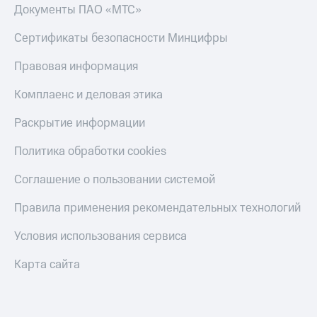
Акции
Финансы
Документы ПАО «МТС»
Условия
Инвестиции
пополнения
Сертификаты безопасности Минцифры
Получайте
Скидка
доход
Правовая информация
30%
онлайн
на связь
Комплаенс и деловая этика
Страхование
Тарифы
Раскрытие информации
Покупка
RED,
полисов
РИИЛ
Политика обработки cookies
онлайн
и МТС Супер
дешевле
Скидка 30%
Соглашение о пользовании системой
при оплате
на связь
с карты
Правила применения рекомендательных технологий
МТС Деньги
С картой
МТС
Условия использования сервиса
Обзоры
Деньги
товаров
Карта сайта
МТС
Скидки
Накопления
до 40%
на смартфоны
Откладывайте