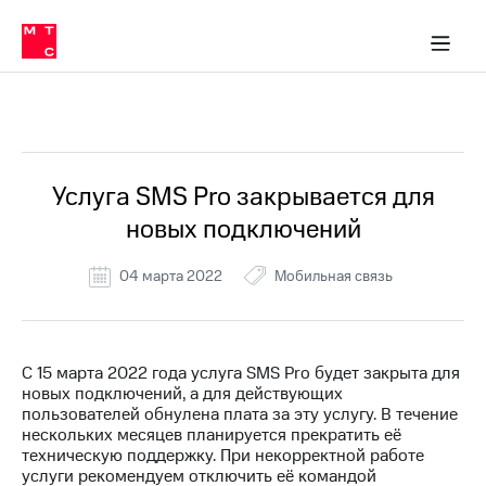
Перенести
ка 30% на связь
обильная связь
Сервисы и подписки
Интернет-магазин
Для дома
Скидка 30% на связь
Личные кабинеты
Финансы
Приложения
номер
ичные кабинеты
в МТС
Мобильная
связь
Все Новости
Тарифы
Интернет
и
ТВ
Услуги
Услуга SMS Pro закрывается для
Спутниковое
новых подключений
ТВ
Роуминг
МТС
04 марта 2022
Мобильная связь
Деньги
Личный
кабинет
Мобильная связь
Скачать
Перенести
С 15 марта 2022 года услуга SMS Pro будет закрыта для
приложение
номер
новых подключений, а для действующих
Мой
в МТС
пользователей обнулена плата за эту услугу. В течение
МТС
нескольких месяцев планируется прекратить её
Акции
Тарифы
техническую поддержку. При некорректной работе
услуги рекомендуем отключить её командой
Скидка 30%
Услуги