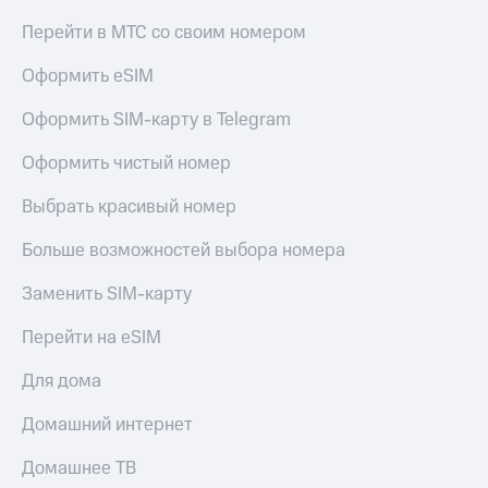
в нашем
Скидка
приложении
Перейти в МТС со своим номером
на тарифы,
общие
КИОН
Оформить eSIM
подписки
и услуги,
КИОН
доступ
Оформить SIM-карту в Telegram
Музыка
к геолокации
Оформить чистый номер
КИОН
Кино,
Строки
музыка,
Выбрать красивый номер
книги
Live
и не
Больше возможностей выбора номера
только
Гудок
Заменить SIM-карту
Безопасность
Мой
МТС
Перейти на eSIM
Финансы
Все
Для дома
Детям
приложения
и родителям
Домашний интернет
Инвестиции
Здоровье
и фитнес
Домашнее ТВ
Получайте